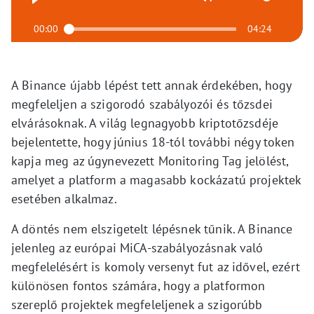
00:00
04:24
A Binance újabb lépést tett annak érdekében, hogy
megfeleljen a szigorodó szabályozói és tőzsdei
elvárásoknak. A világ legnagyobb kriptotőzsdéje
bejelentette, hogy június 18-tól további négy token
kapja meg az úgynevezett Monitoring Tag jelölést,
amelyet a platform a magasabb kockázatú projektek
esetében alkalmaz.
A döntés nem elszigetelt lépésnek tűnik. A Binance
jelenleg az európai MiCA-szabályozásnak való
megfelelésért is komoly versenyt fut az idővel, ezért
különösen fontos számára, hogy a platformon
szereplő projektek megfeleljenek a szigorúbb