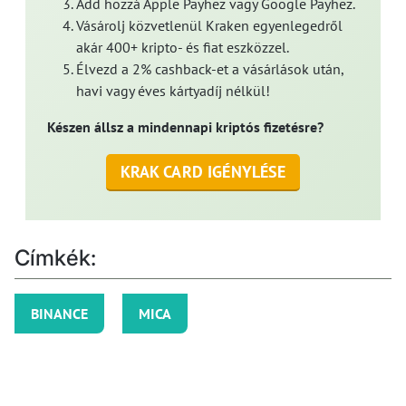
Add hozzá Apple Payhez vagy Google Payhez.
Vásárolj közvetlenül Kraken egyenlegedről
akár 400+ kripto- és fiat eszközzel.
Élvezd a 2% cashback-et a vásárlások után,
havi vagy éves kártyadíj nélkül!
Készen állsz a mindennapi kriptós fizetésre?
KRAK CARD IGÉNYLÉSE
Címkék:
BINANCE
MICA