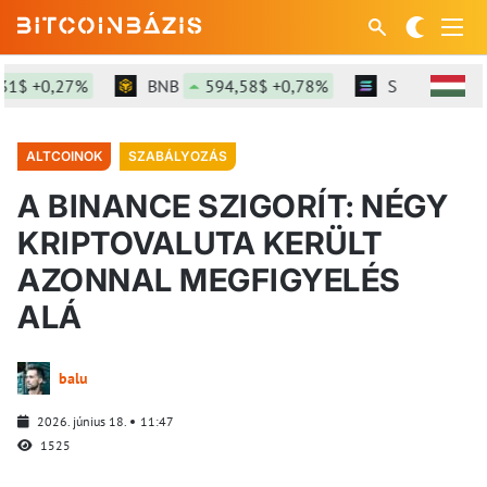
$ +0,27%
BNB
594,58$ +0,78%
SOL
74,87$ 
ALTCOINOK
SZABÁLYOZÁS
A BINANCE SZIGORÍT: NÉGY
KRIPTOVALUTA KERÜLT
AZONNAL MEGFIGYELÉS
ALÁ
balu
2026. június 18.
11:47
1525