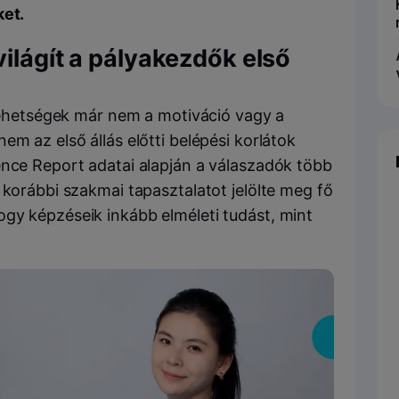
ket.
világít a pályakezdők első
 tehetségek már nem a motiváció vagy a
em az első állás előtti belépési korlátok
ence Report adatai alapján a válaszadók több
 korábbi szakmai tapasztalatot jelölte meg fő
gy képzéseik inkább elméleti tudást, mint