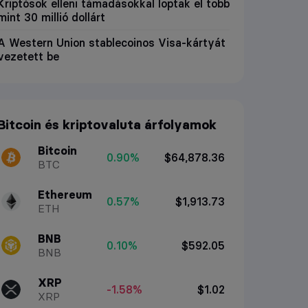
Kriptósok elleni támadásokkal loptak el több
mint 30 millió dollárt
A Western Union stablecoinos Visa-kártyát
vezetett be
Bitcoin és kriptovaluta árfolyamok
Bitcoin
0.90%
$64,878.36
BTC
Ethereum
0.57%
$1,913.73
ETH
BNB
0.10%
$592.05
BNB
XRP
-1.58%
$1.02
XRP