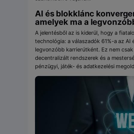
AI és blokklánc konverge
amelyek ma a legvonzób
A jelentésből az is kiderül, hogy a fiata
technológia: a válaszadók 61%-a az AI 
legvonzóbb karrierútként. Ez nem csak 
decentralizált rendszerek és a mestersé
pénzügyi, játék- és adatkezelési megold