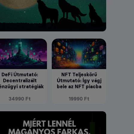
DeFi Útmutató:
NFT Teljeskörű
Decentralizált
Útmutató: Így vágj
énzügyi stratégiák
bele az NFT piacba
34990 Ft
19990 Ft