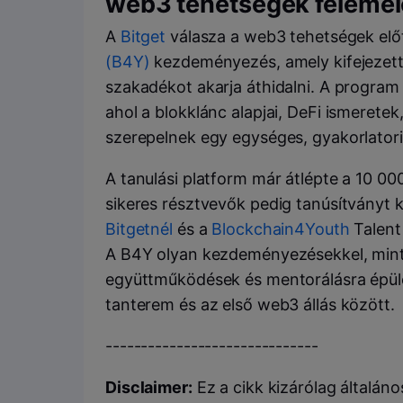
web3 tehetségek felemel
A
Bitget
válasza a web3 tehetségek előt
(B4Y)
kezdeményezés, amely kifejezet
szakadékot akarja áthidalni. A program
ahol a blokklánc alapjai, DeFi ismeretek
szerepelnek egy egységes, gyakorlator
A tanulási platform már átlépte a 10 000
sikeres résztvevők pedig tanúsítványt k
Bitgetnél
és a
Blockchain4Youth
Talent 
A B4Y olyan kezdeményezésekkel, min
együttműködések és mentorálásra épülő
tanterem és az első web3 állás között.
------------------------------
Disclaimer:
Ez a cikk kizárólag általáno