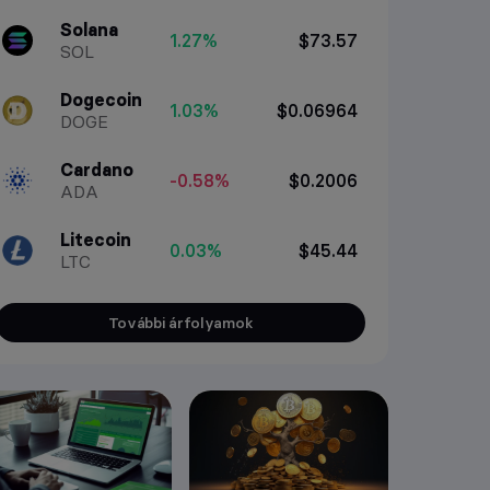
Solana
1.27%
$73.57
SOL
Dogecoin
1.03%
$0.06964
DOGE
Cardano
-0.58%
$0.2006
ADA
Litecoin
0.03%
$45.44
LTC
További árfolyamok