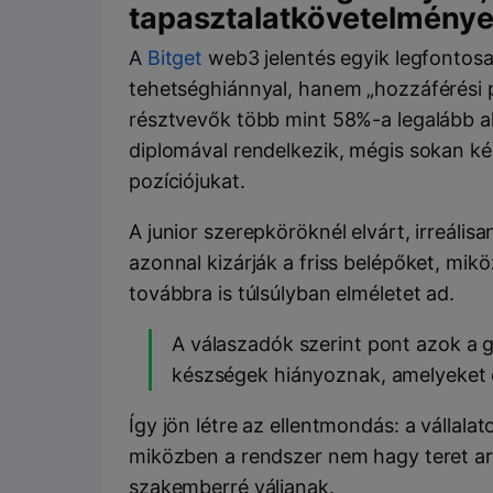
tapasztalatkövetelmények
A
Bitget
web3 jelentés egyik legfontos
tehetséghiánnyal, hanem „hozzáférési 
résztvevők több mint 58%-a legalább 
diplomával rendelkezik, mégis sokan k
pozíciójukat.
A junior szerepköröknél elvárt, irreáli
azonnal kizárják a friss belépőket, mik
továbbra is túlsúlyban elméletet ad.
A válaszadók szerint pont azok a g
készségek hiányoznak, amelyeket 
Így jön létre az ellentmondás: a válla
miközben a rendszer nem hagy teret ar
szakemberré váljanak.