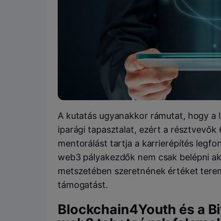
A kutatás ugyanakkor rámutat, hogy a l
iparági tapasztalat, ezért a résztvevő
mentorálást tartja a karrierépítés legf
web3 pályakezdők nem csak belépni ak
metszetében szeretnének értéket tere
támogatást.
Blockchain4Youth és a B