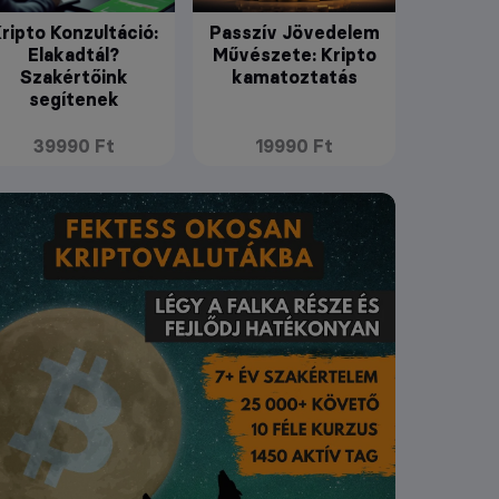
ripto Konzultáció:
Passzív Jövedelem
Elakadtál?
Művészete: Kripto
Szakértőink
kamatoztatás
segítenek
39990 Ft
19990 Ft