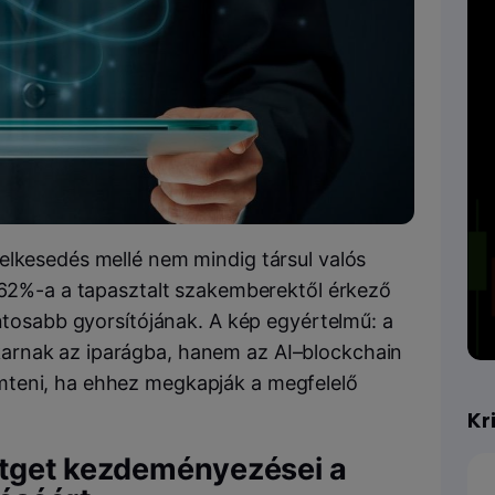
elkesedés mellé nem mindig társul valós
k 62%-a a tapasztalt szakemberektől érkező
ontosabb gyorsítójának. A kép egyértelmű: a
arnak az iparágba, hanem az AI–blockchain
mteni, ha ehhez megkapják a megfelelő
Kr
itget kezdeményezései a