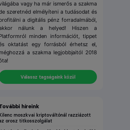
világába vagy ha már ismerős a szakma
de szeretnéd elmélyíteni a tudásodat és
profitálni a digitális pénz forradalmából,
akkor nálunk a helyed! Hiszen a
Platformról minden információt, tippet
és oktatást egy forrásból érhetsz el,
méghozzá a szakma legjobbjaitól 2018
óta!
Válassz tagságaink közül
További híreink
Kilenc moszkvai kriptováltónál razziázott
az orosz titkosszolgálat