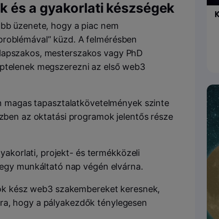
 és a gyakorlati készségek
K
abb üzenete, hogy a piac nem
problémával” küzd. A felmérésben
alapszakos, mesterszakos vagy PhD
éptelenek megszerezni az első web3
san magas tapasztalatkövetelmények szinte
özben az oktatási programok jelentős része
yakorlati, projekt- és termékközeli
egy munkáltató nap végén elvárna.
latok kész web3 szakembereket keresnek,
ra, hogy a pályakezdők ténylegesen