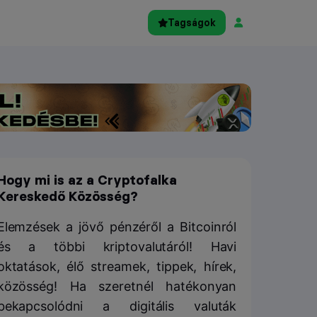
Tagságok
Hogy mi is az a Cryptofalka
Kereskedő Közösség?
Elemzések a jövő pénzéről a Bitcoinról
és a többi kriptovalutáról! Havi
oktatások, élő streamek, tippek, hírek,
közösség! Ha szeretnél hatékonyan
bekapcsolódni a digitális valuták