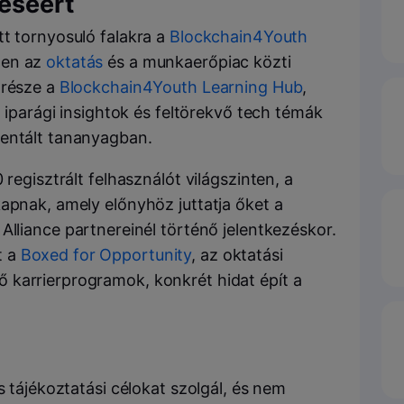
éséért
t tornyosuló falakra a
Blockchain4Youth
ten az
oktatás
és a munkaerőpiac közti
 része a
Blockchain4Youth Learning Hub
,
, iparági insightok és feltörekvő tech témák
ientált tananyagban.
 regisztrált felhasználót világszinten, a
apnak, amely előnyhöz juttatja őket a
Alliance partnereinél történő jelentkezéskor.
t a
Boxed for Opportunity
, az oktatási
 karrierprogramok, konkrét hidat épít a
s tájékoztatási célokat szolgál, és nem