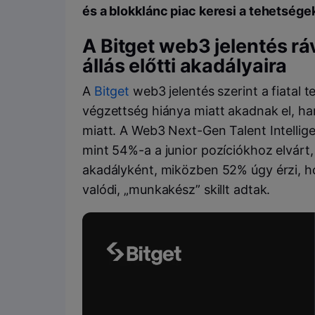
és a blokklánc piac keresi a tehetsége
A Bitget web3 jelentés rá
állás előtti akadályaira
A
Bitget
web3 jelentés szerint a fiatal
végzettség hiánya miatt akadnak el, han
miatt. A Web3 Next-Gen Talent Intellig
mint 54%-a a junior pozíciókhoz elvárt,
akadályként, miközben 52% úgy érzi, ho
valódi, „munkakész” skillt adtak.