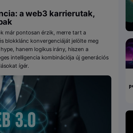
ncia: a web3 karrierutak,
bak
lok már pontosan érzik, merre tart a
és blokklánc konvergenciáját jelölte meg
hype, hanem logikus irány, hiszen a
ges intelligencia kombinációja új generációs
ásokat ígér.
p