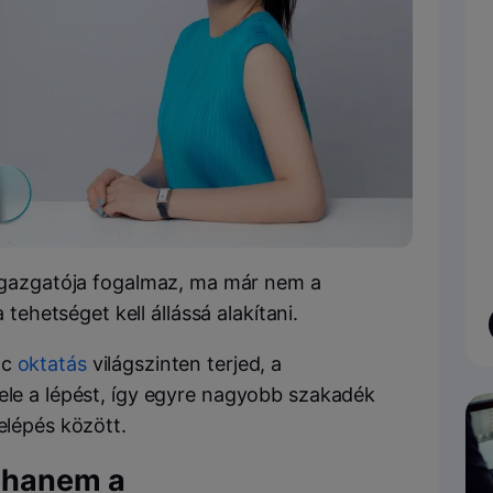
gazgatója fogalmaz, ma már nem a
tehetséget kell állássá alakítani.
nc
oktatás
világszinten terjed, a
vele a lépést, így egyre nagyobb szakadék
elépés között.
, hanem a