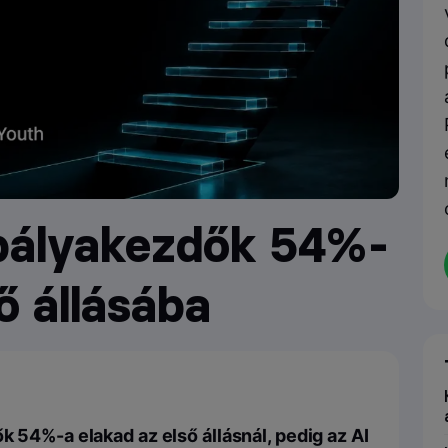
 pályakezdők 54%-
ő állásába
k 54%-a elakad az első állásnál, pedig az AI