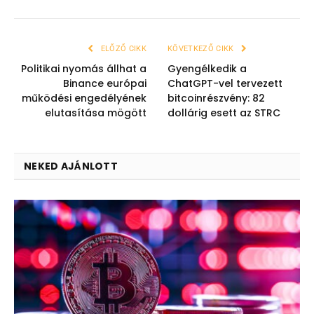
ELŐZŐ CIKK
KÖVETKEZŐ CIKK
Politikai nyomás állhat a
Gyengélkedik a
Binance európai
ChatGPT-vel tervezett
működési engedélyének
bitcoinrészvény: 82
elutasítása mögött
dollárig esett az STRC
NEKED AJÁNLOTT