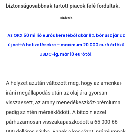
biztonságosabbnak tartott piacok felé fordultak.
Hirdetés
Az OKX 50 millió eurós keretéből akár 8% bónusz jár az
új nettó befizetésekre – maximum 20 000 euró értékű
USDC-ig, már 10 eurótól.
A helyzet azután változott meg, hogy az amerikai-
iráni megállapodás után az olaj ára gyorsan
visszaesett, az arany menedékeszköz-prémiuma
pedig szintén mérséklődött. A bitcoin ezzel
párhuzamosan visszakapaszkodott a 65 000-66
000 dolláros sávba. Ennek a kockázati prémiumnak