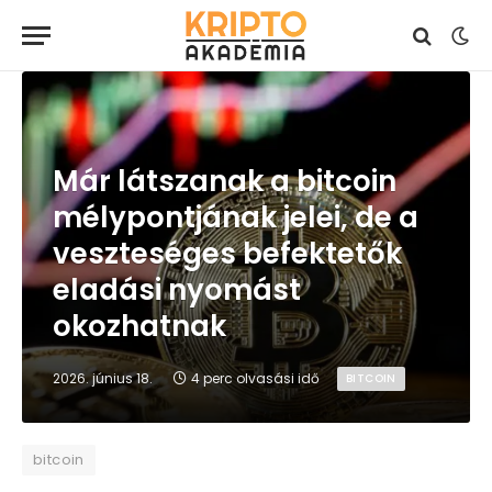
Már látszanak a bitcoin
mélypontjának jelei, de a
veszteséges befektetők
eladási nyomást
okozhatnak
2026. június 18.
4 perc olvasási idő
BITCOIN
bitcoin