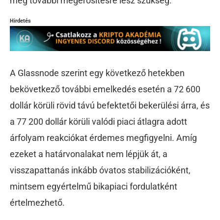
még további megerősítésre lesz szükség.
Hirdetés
A Glassnode szerint egy következő hetekben
bekövetkező további emelkedés esetén a 72 600
dollár körüli rövid távú befektetői bekerülési árra, és
a 77 200 dollár körüli valódi piaci átlagra adott
árfolyam reakciókat érdemes megfigyelni. Amíg
ezeket a határvonalakat nem lépjük át, a
visszapattanás inkább óvatos stabilizációként,
mintsem egyértelmű bikapiaci fordulatként
értelmezhető.