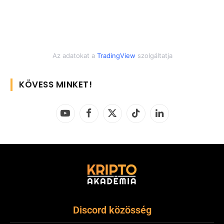
Az adatokat a
TradingView
szolgáltatja
KÖVESS MINKET!
YouTube
Facebook
X
TikTok
LinkedIn
(Twitter)
Discord közösség