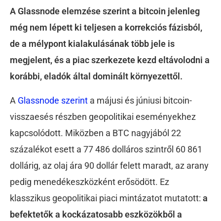
A Glassnode elemzése szerint a bitcoin jelenleg
még nem lépett ki teljesen a korrekciós fázisból,
de a mélypont kialakulásának több jele is
megjelent, és a piac szerkezete kezd eltávolodni a
korábbi, eladók által dominált környezettől.
A
Glassnode szerint
a májusi és júniusi bitcoin-
visszaesés részben geopolitikai eseményekhez
kapcsolódott. Miközben a BTC nagyjából 22
százalékot esett a 77 486 dolláros szintről 60 861
dollárig, az olaj ára 90 dollár felett maradt, az arany
pedig menedékeszközként erősödött. Ez
klasszikus geopolitikai piaci mintázatot mutatott:
a
befektetők a kockázatosabb eszközökből a