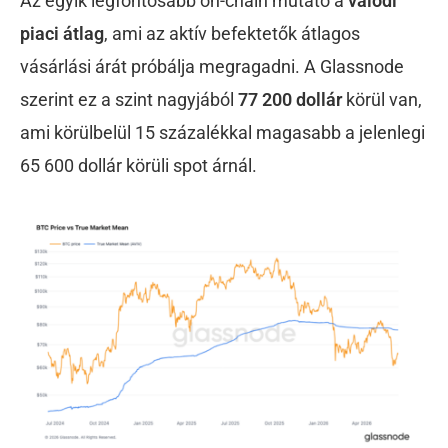
Az egyik legfontosabb on-chain mutató a
valódi
piaci átlag
, ami az aktív befektetők átlagos
vásárlási árát próbálja megragadni. A Glassnode
szerint ez a szint nagyjából
77 200 dollár
körül van,
ami körülbelül 15 százalékkal magasabb a jelenlegi
65 600 dollár körüli spot árnál.