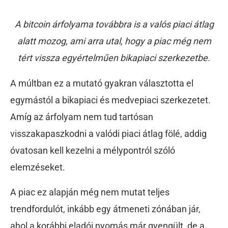
A bitcoin árfolyama továbbra is a valós piaci átlag
alatt mozog, ami arra utal, hogy a piac még nem
tért vissza egyértelműen bikapiaci szerkezetbe.
A múltban ez a mutató gyakran választotta el
egymástól a bikapiaci és medvepiaci szerkezetet.
Amíg az árfolyam nem tud tartósan
visszakapaszkodni a valódi piaci átlag fölé, addig
óvatosan kell kezelni a mélypontról szóló
elemzéseket.
A piac ez alapján még nem mutat teljes
trendfordulót, inkább egy átmeneti zónában jár,
ahol a korábbi eladói nyomás már gyengült, de a