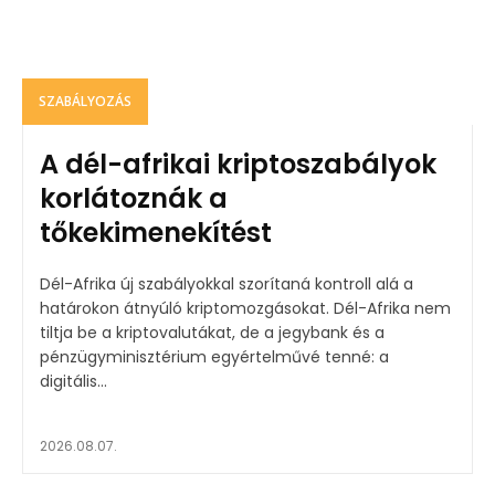
SZABÁLYOZÁS
A dél-afrikai kriptoszabályok
korlátoznák a
tőkekimenekítést
Dél-Afrika új szabályokkal szorítaná kontroll alá a
határokon átnyúló kriptomozgásokat. Dél-Afrika nem
tiltja be a kriptovalutákat, de a jegybank és a
pénzügyminisztérium egyértelművé tenné: a
digitális...
2026.08.07.