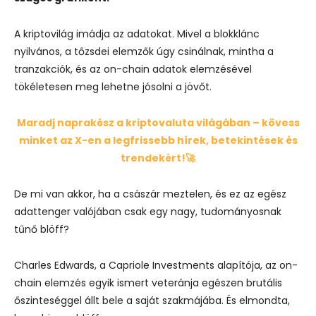
A kriptovilág imádja az adatokat. Mivel a blokklánc
nyilvános, a tőzsdei elemzők úgy csinálnak, mintha a
tranzakciók, és az on-chain adatok elemzésével
tökéletesen meg lehetne jósolni a jövőt.
Maradj naprakész a kriptovaluta világában – kövess
minket az X-en a legfrissebb hírek, betekintések és
trendekért!🚀
De mi van akkor, ha a császár meztelen, és ez az egész
adattenger valójában csak egy nagy, tudományosnak
tűnő blöff?
Charles Edwards, a Capriole Investments alapítója, az on-
chain elemzés egyik ismert veteránja egészen brutális
őszinteséggel állt bele a saját szakmájába.
És elmondta,