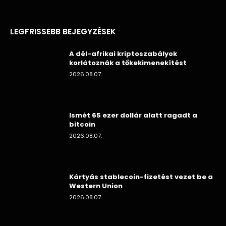
LEGFRISSEBB BEJEGYZÉSEK
A dél-afrikai kriptoszabályok
korlátoznák a tőkekimenekítést
2026.08.07.
Ismét 65 ezer dollár alatt ragadt a
bitcoin
2026.08.07.
Kártyás stablecoin-fizetést vezet be a
Western Union
2026.08.07.