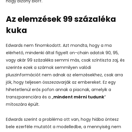
hogy bizony blöff
.
Az elemzések 99 százaléka
kuka
Edwards nem finomkodott. Azt mondta, hogy a ma
elérhető, mindenki által figyelt on-chain adatok 90, 95,
vagy akár 99 százaléka semmi más, csak színtiszta zaj, és
szerinte ezek a számok semmilyen valódi
pluszinformációt nem adnak az elemzésekhez, csak arra
jók, hogy teljesen összezavarják az embereket.
Ez egy
hihetetlenül erős pofon annak a piacnak, amelyik a
transzparenciára és a „
mindent mérni tudunk
”
mítoszára épült.
Edwards szerint a probléma ott van, hogy hiába öntesz
bele ezerféle mutatót a modelledbe, a mennyiség nem