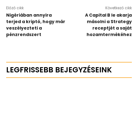
Előző cikk
Következő cikk
Nigériában annyira
A Capital B le akarja
terjed a kriptó, hogy már
másolni a Strategy
veszélyezteti a
receptjét a saját
pénzrendszert
hozamtermékéhez
LEGFRISSEBB BEJEGYZÉSEINK