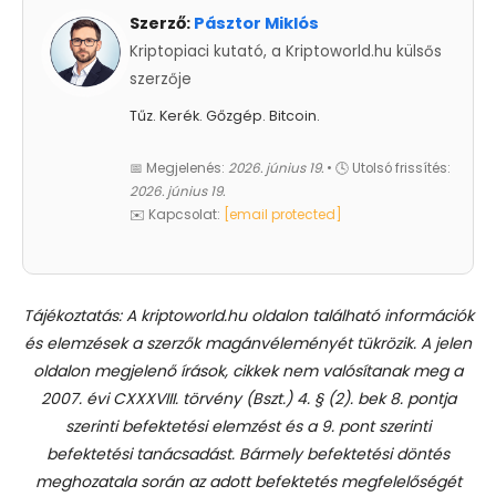
Szerző:
Pásztor Miklós
Kriptopiaci kutató, a Kriptoworld.hu külsős
szerzője
Tűz. Kerék. Gőzgép. Bitcoin.
📅 Megjelenés:
2026. június 19.
• 🕓 Utolsó frissítés:
2026. június 19.
✉️ Kapcsolat:
[email protected]
Tájékoztatás: A kriptoworld.hu oldalon található információk
és elemzések a szerzők magánvéleményét tükrözik. A jelen
oldalon megjelenő írások, cikkek nem valósítanak meg a
2007. évi CXXXVIII. törvény (Bszt.) 4. § (2). bek 8. pontja
szerinti befektetési elemzést és a 9. pont szerinti
befektetési tanácsadást.
Bármely befektetési döntés
meghozatala során az adott befektetés megfelelőségét