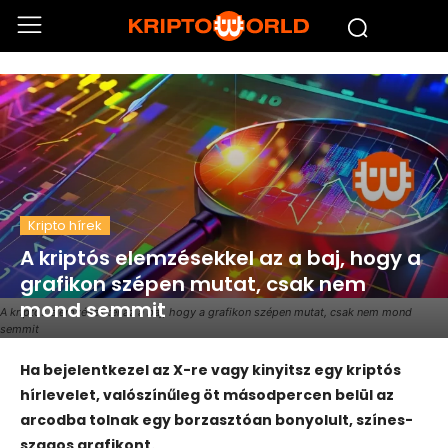
Kripto hírek
A kriptós elemzésekkel az a baj, hogy a
grafikon szépen mutat, csak nem
mond semmit
A kriptós elemzésekkel az a baj, hogy a grafikon szépen mutat, csak nem mond
semmit
Ha bejelentkezel az X-re vagy kinyitsz egy kriptós
hírlevelet, valószínűleg öt másodpercen belül az
arcodba tolnak egy borzasztóan bonyolult, színes-
szagos grafikont.