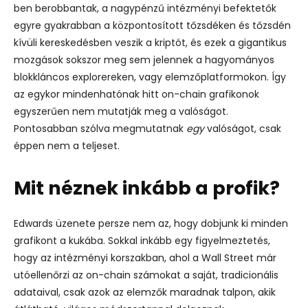
ben berobbantak, a nagypénzű intézményi befektetők
egyre gyakrabban a központosított tőzsdéken és tőzsdén
kívüli kereskedésben veszik a kriptót, és ezek a gigantikus
mozgások sokszor meg sem jelennek a hagyományos
blokkláncos explorereken, vagy elemzőplatformokon. Így
az egykor mindenhatónak hitt on-chain grafikonok
egyszerűen nem mutatják meg a valóságot.
Pontosabban szólva megmutatnak
egy
valóságot, csak
éppen nem a teljeset.
Mit néznek inkább a profik?
Edwards üzenete persze nem az, hogy dobjunk ki minden
grafikont a kukába. Sokkal inkább egy figyelmeztetés,
hogy az intézményi korszakban, ahol a Wall Street már
utóellenőrzi az on-chain számokat a saját, tradicionális
adataival, csak azok az elemzők maradnak talpon, akik