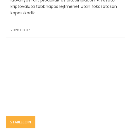
látványos ralit produkált az altcoinpiacon. A vezető
kriptovaluta többnapos lejtmenet után fokozatosan
kapaszkodik...
2026.08.07.
STABLECOIN