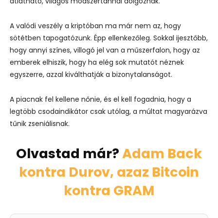
átlátható, világos módszertannal dolgoznak.
A valódi veszély a kriptóban ma már nem az, hogy
sötétben tapogatózunk. Épp ellenkezőleg. Sokkal ijesztőbb,
hogy annyi színes, villogó jel van a műszerfalon, hogy az
emberek elhiszik, hogy ha elég sok mutatót néznek
egyszerre, azzal kiválthatják a bizonytalanságot.
A piacnak fel kellene nőnie, és el kell fogadnia, hogy a
legtöbb csodaindikátor csak utólag, a múltat magyarázva
tűnik zseniálisnak.
Olvastad már?
Adam Back
kontra Durov, azaz Bitcoin
kontra GRAM