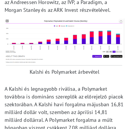
az Andreessen Horowitz, az IVP, a Paradigm, a
Morgan Stanley és az ARK Invest részvételével.
Kalshi és Polymarket árbevétel
A Kalshi és legnagyobb riválisa, a Polymarket
továbbra is domináns szereplők az előrejelző piacok
szektorában. A Kalshi havi forgalma májusban 16,81
milliárd dollár volt, szemben az áprilisi 14,81
milliárd dollárral. A Polymarket forgalma a múlt
hónapban viszont csökkent 7,08 milliárd dollárra,