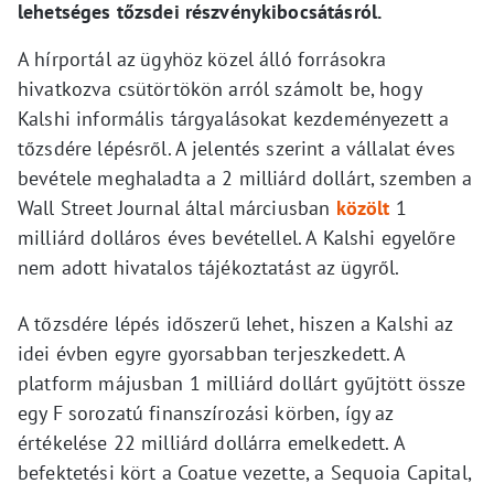
lehetséges tőzsdei részvénykibocsátásról.
A hírportál az ügyhöz közel álló forrásokra
hivatkozva csütörtökön arról számolt be, hogy
Kalshi informális tárgyalásokat kezdeményezett a
tőzsdére lépésről. A jelentés szerint a vállalat éves
bevétele meghaladta a 2 milliárd dollárt, szemben a
Wall Street Journal által márciusban
közölt
1
milliárd dolláros éves bevétellel. A Kalshi egyelőre
nem adott hivatalos tájékoztatást az ügyről.
A tőzsdére lépés időszerű lehet, hiszen a Kalshi az
idei évben egyre gyorsabban terjeszkedett. A
platform májusban 1 milliárd dollárt gyűjtött össze
egy F sorozatú finanszírozási körben, így az
értékelése 22 milliárd dollárra emelkedett. A
befektetési kört a Coatue vezette, a Sequoia Capital,