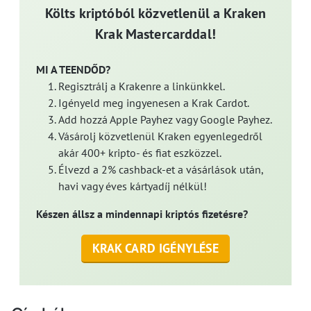
Költs kriptóból közvetlenül a Kraken
Krak Mastercarddal!
MI A TEENDŐD?
Regisztrálj a Krakenre a linkünkkel.
Igényeld meg ingyenesen a Krak Cardot.
Add hozzá Apple Payhez vagy Google Payhez.
Vásárolj közvetlenül Kraken egyenlegedről
akár 400+ kripto- és fiat eszközzel.
Élvezd a 2% cashback-et a vásárlások után,
havi vagy éves kártyadíj nélkül!
Készen állsz a mindennapi kriptós fizetésre?
KRAK CARD IGÉNYLÉSE