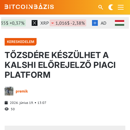
5$ +0,37%
XRP
1,016$ -2,38%
ADA
0,198$ -2
KERESKEDELEM
TŐZSDÉRE KÉSZÜLHET A
KALSHI ELŐREJELZŐ PIACI
PLATFORM
premik
2026. június 19.
13:07
50