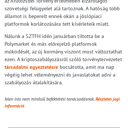
az Árutőzsdei Törvény értelmében kizárólagos
szövetségi felügyelet alá tartoznak. A hatóság több
államot is beperelt ennek okán a jóslópiaci
platformok korlátozására tett kísérleteik miatt.
Nálunk a SZTFH idén januárban tiltotta be a
Polymarket és más előrejelző platformok
működését, az új kormány viszont most változtathat
ezen. A kriptoszabályozásról szóló törvénytervezetet
társadalmi egyeztetésre
bocsátotta, amit ma nap
végéig lehet véleményezni és javaslatokat adni a
szabályozás átalakítására.
Jelen írás nem minősül befektetési tanácsadásnak.
Részletes jogi
információ