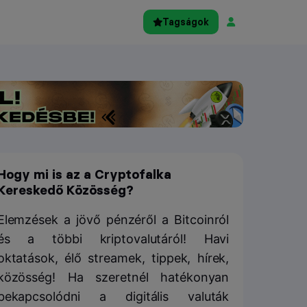
Tagságok
Hogy mi is az a Cryptofalka
Kereskedő Közösség?
Elemzések a jövő pénzéről a Bitcoinról
és a többi kriptovalutáról! Havi
oktatások, élő streamek, tippek, hírek,
közösség! Ha szeretnél hatékonyan
bekapcsolódni a digitális valuták