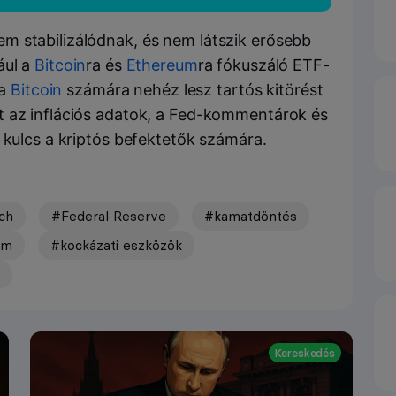
m stabilizálódnak, és nem látszik erősebb
ául a
Bitcoin
ra és
Ethereum
ra fókuszáló ETF-
 a
Bitcoin
számára nehéz lesz tartós kitörést
t az inflációs adatok, a Fed-kommentárok és
 kulcs a kriptós befektetők számára.
ch
#Federal Reserve
#kamatdöntés
am
#kockázati eszközök
Kereskedés