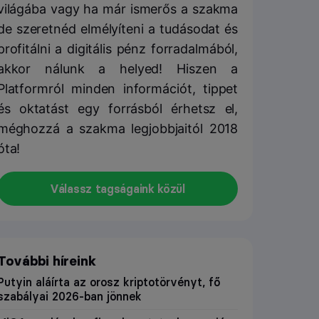
világába vagy ha már ismerős a szakma
de szeretnéd elmélyíteni a tudásodat és
profitálni a digitális pénz forradalmából,
akkor nálunk a helyed! Hiszen a
Platformról minden információt, tippet
és oktatást egy forrásból érhetsz el,
méghozzá a szakma legjobbjaitól 2018
óta!
Válassz tagságaink közül
További híreink
Putyin aláírta az orosz kriptotörvényt, fő
szabályai 2026-ban jönnek