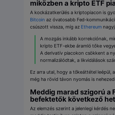
miközben a kripto ETF pi
A kockázatkerülés a kriptopiacon is gy
Bitcoin
az óvatosabb Fed-kommunikáció
csúszott vissza, míg az
Ethereum
nagyj
A mozgás inkább korrekciónak, mint
kripto ETF-ekbe áramló tőke vegye
A derivatív piacokon csökkent a nyi
normalizálódtak, a likvidálások sz
Ez arra utal, hogy a tőkeáttétel leépül
még ha rövid távon nyomás is nehezedi
Meddig marad szigorú a Fe
befektetők következő het
Az elemzés szerint a jelenlegi kérdés 