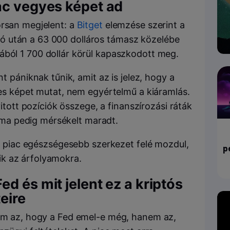
ac vegyes képet ad
orsan megjelent: a
Bitget
elemzése szerint a
 után a 63 000 dolláros támasz közelébe
ából 1 700 dollár körül kapaszkodott meg.
 pániknak tűnik, amit az is jelez, hogy a
s képet mutat, nem egyértelmű a kiáramlás.
tott pozíciók összege, a finanszírozási ráták
áma pedig mérsékelt maradt.
, a piac egészségesebb szerkezet felé mozdul,
p
k az árfolyamokra.
d és mit jelent ez a kriptós
eire
nem az, hogy a Fed emel-e még, hanem az,