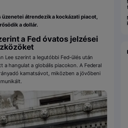
 üzenetei átrendezik a kockázati piacot,
ősödik a dollár.
erint a Fed óvatos jelzései
szközöket
 Lee szerint a legutóbbi Fed-ülés után
 a hangulat a globális piacokon. A Federal
irányadó kamatsávot, miközben a jövőbeni
munikált.