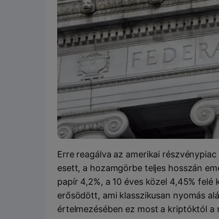
Erre reagálva az amerikai részvénypiac
esett, a hozamgörbe teljes hosszán em
papír 4,2%, a 10 éves közel 4,45% felé 
erősödött, ami klasszikusan nyomás alá
értelmezésében ez most a kriptóktól a 