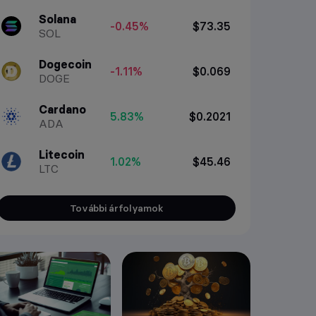
Solana
-0.45%
$73.35
SOL
Dogecoin
-1.11%
$0.069
DOGE
Cardano
5.83%
$0.2021
ADA
Litecoin
1.02%
$45.46
LTC
További árfolyamok