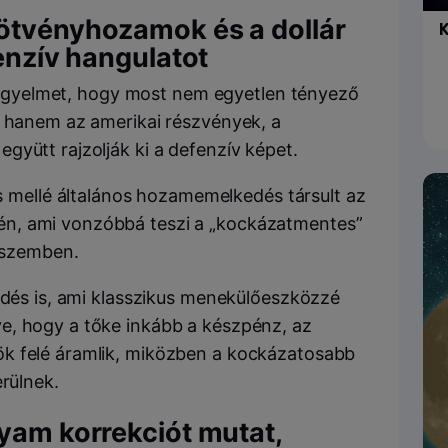
kötvényhozamok és a dollár
K
fenzív hangulatot
a figyelmet, hogy most nem egyetlen tényező
, hanem az amerikai részvények, a
gyütt rajzolják ki a defenzív képet.
 mellé általános hozamemelkedés társult az
éjén, ami vonzóbbá teszi a „kockázatmentes”
 szemben.
södés is, ami klasszikus menekülőeszközzé
e, hogy a tőke inkább a készpénz, az
k felé áramlik, miközben a kockázatosabb
erülnek.
lyam korrekciót mutat,