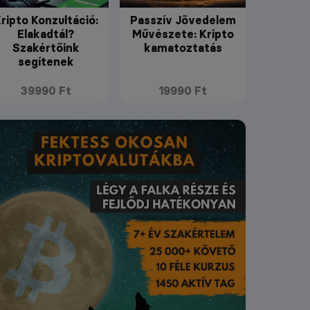
ripto Konzultáció:
Passzív Jövedelem
Elakadtál?
Művészete: Kripto
Szakértőink
kamatoztatás
segítenek
39990 Ft
19990 Ft