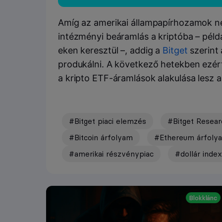
Amíg az amerikai állampapírhozamok ne
intézményi beáramlás a kriptóba – péld
eken keresztül –, addig a
Bitget
szerint
produkálni. A következő hetekben ezér
a kripto ETF-áramlások alakulása lesz a
#Bitget piaci elemzés
#Bitget Resear
#Bitcoin árfolyam
#Ethereum árfoly
#amerikai részvénypiac
#dollár index
Blokklánc