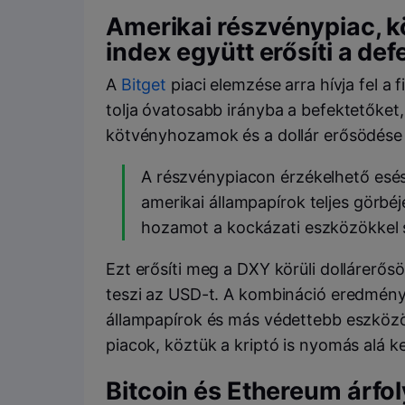
Amerikai részvénypiac, 
index együtt erősíti a de
A
Bitget
piaci elemzése arra hívja fel 
tolja óvatosabb irányba a befektetőket
kötvényhozamok és a dollár erősödése e
A részvénypiacon érzékelhető esés
amerikai állampapírok teljes görb
hozamot a kockázati eszközökkel
Ezt erősíti meg a DXY körüli dollárerő
teszi az USD-t. A kombináció eredmény
állampapírok és más védettebb eszközö
piacok, köztük a kriptó is nyomás alá k
Bitcoin és Ethereum árfo