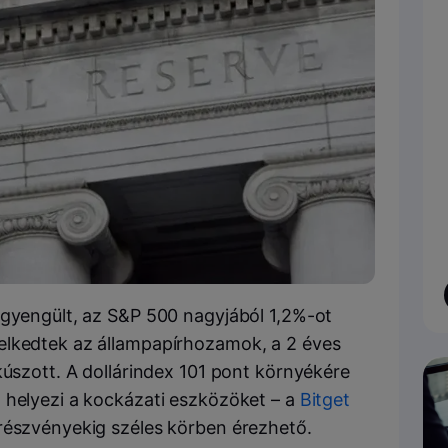
 gyengült, az S&P 500 nagyjából 1,2%-ot
elkedtek az állampapírhozamok, a 2 éves
kúszott. A dollárindex 101 pont környékére
 helyezi a kockázati eszközöket – a
Bitget
részvényekig széles körben érezhető.