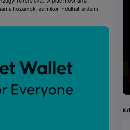
nzügyi feltételeket. A piac most arra
an a hozamok, és mikor indulhat érdemi
Kr