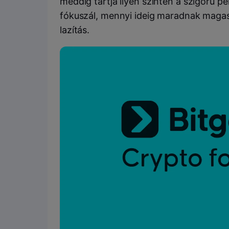
meddig tartja ilyen szinten a szigorú pé
fókuszál, mennyi ideig maradnak magas
lazítás.