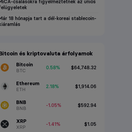
MiCA-csalásokra figyelmeztetnek az uniós
felügyeletek
Már 18 hónapja tart a dél-koreai stablecoin-
kiáramlás
Bitcoin és kriptovaluta árfolyamok
Bitcoin
0.58%
$64,748.32
BTC
Ethereum
2.18%
$1,914.06
ETH
BNB
-1.05%
$592.94
BNB
XRP
-1.41%
$1.05
XRP