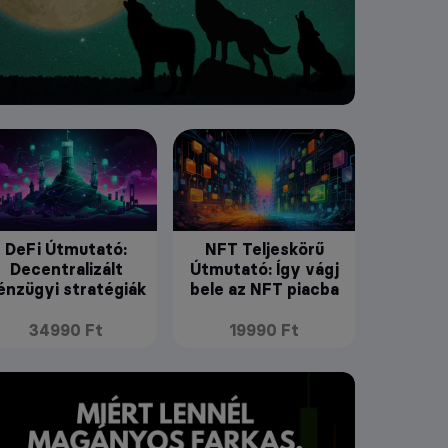
DeFi Útmutató:
NFT Teljeskörű
Decentralizált
Útmutató: Így vágj
énzügyi stratégiák
bele az NFT piacba
34990 Ft
19990 Ft