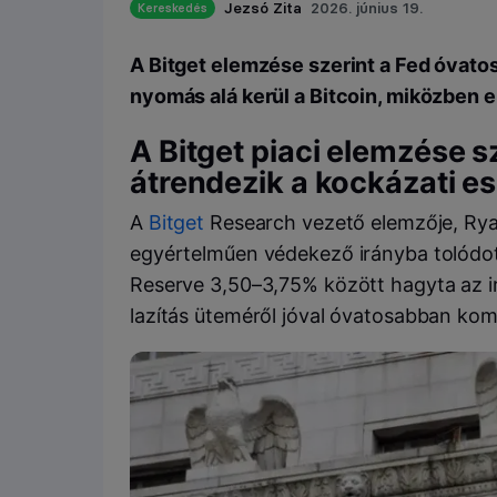
Jezsó Zita
2026. június 19.
Kereskedés
A Bitget elemzése szerint a Fed óvatos
nyomás alá kerül a Bitcoin, miközben er
A Bitget piaci elemzése sz
átrendezik a kockázati e
A
Bitget
Research vezető elemzője, Ryan
egyértelműen védekező irányba tolódott
Reserve 3,50–3,75% között hagyta az 
lazítás üteméről jóval óvatosabban kom