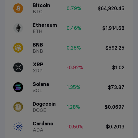
Bitcoin
0.79%
$64,920.45
BTC
Ethereum
0.46%
$1,914.68
ETH
BNB
0.25%
$592.25
BNB
XRP
-0.92%
$1.02
XRP
Solana
1.35%
$73.87
SOL
Dogecoin
1.28%
$0.0697
DOGE
Cardano
-0.50%
$0.2013
ADA