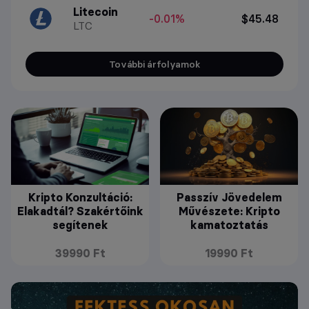
Litecoin
-0.01%
$45.48
LTC
További árfolyamok
Kripto Konzultáció:
Passzív Jövedelem
Elakadtál? Szakértőink
Művészete: Kripto
segítenek
kamatoztatás
39990 Ft
19990 Ft