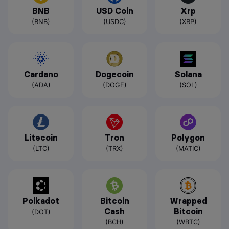
BNB
USD Coin
Xrp
(BNB)
(USDC)
(XRP)
Cardano
Dogecoin
Solana
(ADA)
(DOGE)
(SOL)
Litecoin
Tron
Polygon
(LTC)
(TRX)
(MATIC)
Polkadot
Bitcoin
Wrapped
Cash
Bitcoin
(DOT)
(BCH)
(WBTC)