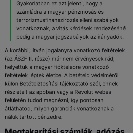
Gyakorlatban ez azt jelenti, hogy a
számládra a magyar pénzmosás és
terrorizmusfinanszírozás elleni szabályok
vonatkoznak, a vitás kérdések rendezésénél
pedig a magyar jogszabályok az irányadók.
A korábbi, litván jogalanyra vonatkozó feltételek
(az ÁSZF II. része) már nem érvényesek rád,
helyettük a magyar fióktelepre vonatkozó
feltételek léptek életbe. A betéteid védelméről
külön Betétbiztosítási tájékoztató szól, ennek
részleteit az appban vagy a Revolut webes
felületén tudod megnézni, így pontosan
átláthatod, milyen garanciák vonatkoznak a
náluk tartott pénzedre.
Megtakarítási számlák, adózás