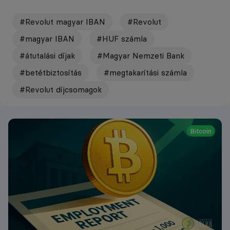
#Revolut magyar IBAN
#Revolut
#magyar IBAN
#HUF számla
#átutalási díjak
#Magyar Nemzeti Bank
#betétbiztosítás
#megtakarítási számla
#Revolut díjcsomagok
Bitcoin