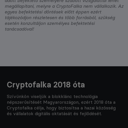
adott befektető személyére szabott vizsgálattal lehet
megállapítani, melyre a CryptoFalka nem vállalkozik. Az
egyes befektetési döntések előtt éppen ezért
tájékozódjon részletesen és több forrásból, szükség
esetén konzultáljon személyes befektetési
tanácsadóval!
Cryptofalka 2018 óta
Szívünkön viseljük a blokklánc technológia
népszerűsítését Magyarországon, ezért 2018 óta a
Cryptofalka célja, hogy biztosítsa a hazai közösség
és vállalatok digitális oktatását és fejlődését.