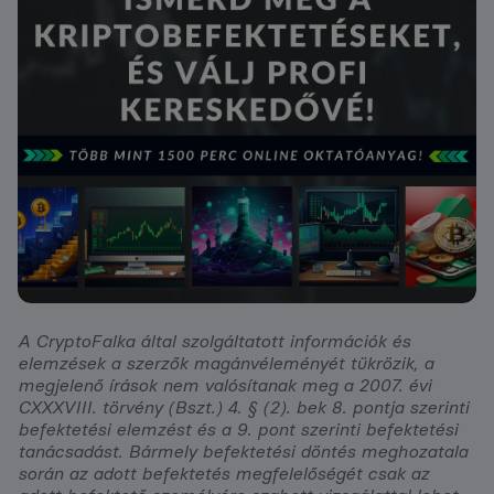
A CryptoFalka által szolgáltatott információk és
elemzések a szerzők magánvéleményét tükrözik, a
megjelenő írások nem valósítanak meg a 2007. évi
CXXXVIII. törvény (Bszt.) 4. § (2). bek 8. pontja szerinti
befektetési elemzést és a 9. pont szerinti befektetési
tanácsadást. Bármely befektetési döntés meghozatala
során az adott befektetés megfelelőségét csak az