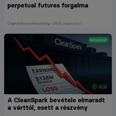
perpetual futures forgalma
Cryptofalka szerkesztőség • 2026. augusztus 7.
Bányászat
A CleanSpark bevétele elmaradt
a várttól, esett a részvény