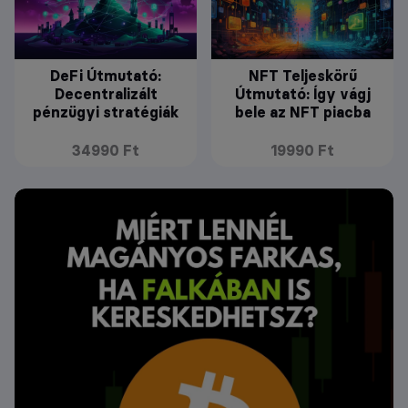
DeFi Útmutató:
NFT Teljeskörű
Decentralizált
Útmutató: Így vágj
pénzügyi stratégiák
bele az NFT piacba
34990 Ft
19990 Ft