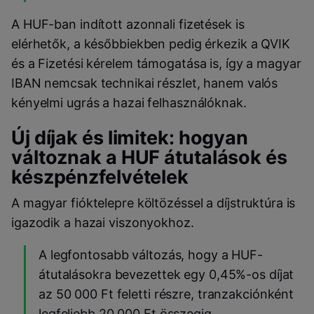
A HUF-ban indított azonnali fizetések is
elérhetők, a későbbiekben pedig érkezik a QVIK
és a Fizetési kérelem támogatása is, így a magyar
IBAN nemcsak technikai részlet, hanem valós
kényelmi ugrás a hazai felhasználóknak.
Új díjak és limitek: hogyan
változnak a HUF átutalások és
készpénzfelvételek
A magyar fióktelepre költözéssel a díjstruktúra is
igazodik a hazai viszonyokhoz.
A legfontosabb változás, hogy a HUF-
átutalásokra bevezettek egy 0,45%-os díjat
az 50 000 Ft feletti részre, tranzakciónként
legfeljebb 20 000 Ft összegig.