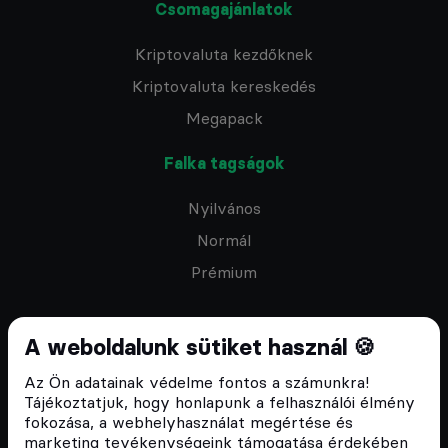
Csomagajánlatok
Kriptovaluta kezdőknek
Kriptovaluta kereskedés
Megapack
Falka tagságok
Nyilvános
Normál
Prémium
A weboldalunk sütiket használ 🍪
Az Ön adatainak védelme fontos a számunkra!
Feliratkozom a hírlevélre
Tájékoztatjuk, hogy honlapunk a felhasználói élmény
fokozása, a webhelyhasználat megértése és
marketing tevékenységeink támogatása érdekében