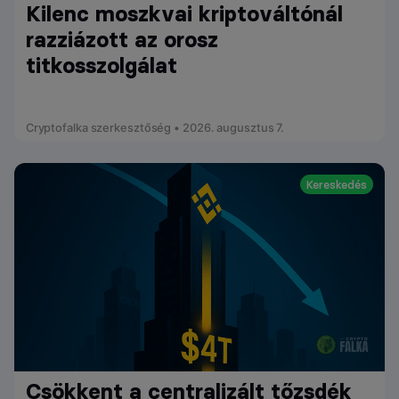
Kilenc moszkvai kriptováltónál
razziázott az orosz
titkosszolgálat
Cryptofalka szerkesztőség • 2026. augusztus 7.
Kereskedés
Csökkent a centralizált tőzsdék