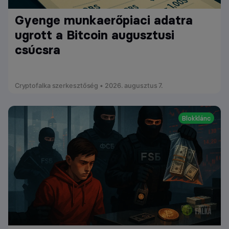
Gyenge munkaerőpiaci adatra
ugrott a Bitcoin augusztusi
csúcsra
Cryptofalka szerkesztőség • 2026. augusztus 7.
Blokklánc