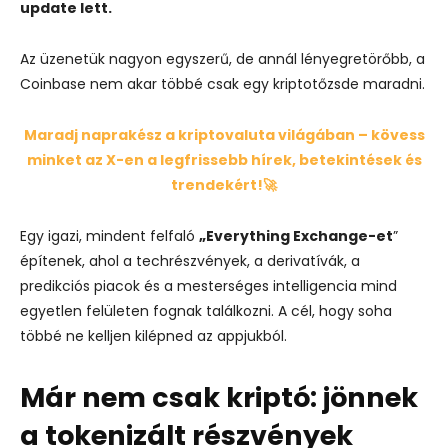
update lett.
Az üzenetük nagyon egyszerű, de annál lényegretörőbb, a
Coinbase nem akar többé csak egy kriptotőzsde maradni.
Maradj naprakész a kriptovaluta világában – kövess
minket az X-en a legfrissebb hírek, betekintések és
trendekért!🚀
Egy igazi, mindent felfaló
„Everything Exchange-et
”
építenek, ahol
a techrészvények, a derivatívák, a
predikciós piacok és a mesterséges intelligencia
mind
egyetlen felületen fognak találkozni. A cél, hogy soha
többé ne kelljen kilépned az appjukból.
Már nem csak kriptó: jönnek
a tokenizált részvények