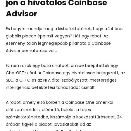
jön a hivatalos Coinbase
Advisor
És hogy ki mondja meg a kisbefektetőnek, hogy a 24 órás
globális piacon épp mit vegyen? Hát egy robot. Az
esemény talán legmeglepőbb pillanata a Coinbase
Advisor bemutatása volt.
Ez nem csak egy buta chatbot, amibe beépítettek egy
ChatGPT-klónt. A Coinbase egy hivatalosan bejegyzett, az
SEC, a CFTC és az NFA által szabályozott, mesterséges
intelligencia befektetési tanácsadót csinált.
A robot, amely első körben a Coinbase One amerikai
előfizetőinek lesz elérhető, belelát a teljes
számlatörténetedbe, kiszámolja a kockázattűrésedet, 24
órában figyeli a piacot, javaslatokat ad az