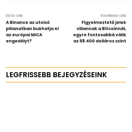
Előző cikk
Következő cikk
A Binance az utolsó
Figyelmeztető jelek
pillanatban bukhatja el
villannak a Bitcoinnál,
az európai MiCA
egyre fontosabbá válik
engedélyt?
az 58.400 dolláros szint
LEGFRISSEBB BEJEGYZÉSEINK