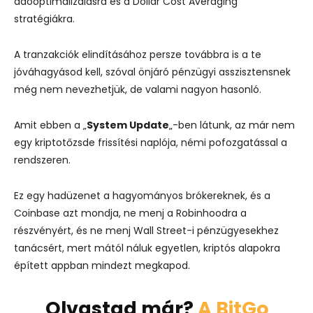
adóoptimalizálásra és a Dollar Cost Averaging
stratégiákra.
A tranzakciók elindításához persze továbbra is a te
jóváhagyásod kell, szóval önjáró pénzügyi asszisztensnek
még nem nevezhetjük, de valami nagyon hasonló.
Amit ebben a „
System Update
„-ben látunk, az már nem
egy kriptotőzsde frissítési naplója, némi pofozgatással a
rendszeren.
Ez egy hadüzenet a hagyományos brókereknek, és a
Coinbase azt mondja, ne menj a Robinhoodra a
részvényért, és ne menj Wall Street-i pénzügyesekhez
tanácsért, mert mától náluk egyetlen, kriptós alapokra
épített appban mindezt megkapod.
Olvastad már?
A BitGo