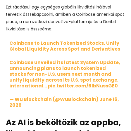
Ezt ráadásul egy egységes globális likviditási hálóval
tervezik összekapcsolni, amiben a Coinbase amerikai spot
piaca, a nemzetközi derivatíva-platformja és a Deribit
likviditása is összeérne.
Coinbase to Launch Tokenized Stocks, Unify
Global Liquidity Across Spot and Derivatives
Coinbase unveiled its latest System Update,
announcing plans to launch tokenized
stocks for non-U.S. users next month and
unify liquidity across its U.S. spot exchange,
international…
pic.twitter.com/6lbNussGE0
— Wu Blockchain (@WuBlockchain)
June 16,
2026
Az AI is beköltözik az appba,