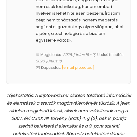
nem csak technikailag, hanem emberi
nyelven is lehet hitelesen beszélni. Írásaim
célja nem tanácsadás, hanem megértés:
segíteni eligazodni egy olyan világban, ahol
a pénz, a technológia és a bizalom
egyszerre változik.
📅 Megjelenés:
2026. június 19.
• 🕓 Utolsó frissítés:
2026. június 18.
✉️ Kapcsolat:
[email protected]
Tájékoztatás: A kriptoworld.hu oldalon található információk
és elemzések a szerzők magánvéleményét tükrözik. A jelen
oldalon megjelenő írások, cikkek nem valósítanak meg a
2007. évi CXXXVIII. törvény (Bszt.) 4. § (2). bek 8. pontja
szerinti befektetési elemzést és a 9. pont szerinti
befektetési tanácsadást.
Bármely befektetési döntés