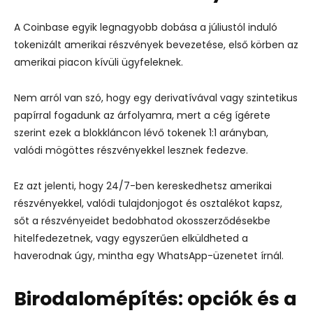
A Coinbase egyik legnagyobb dobása a júliustól induló
tokenizált amerikai részvények bevezetése, első körben az
amerikai piacon kívüli ügyfeleknek.
Nem arról van szó, hogy egy derivatívával vagy szintetikus
papírral fogadunk az árfolyamra, mert a cég ígérete
szerint ezek a blokkláncon lévő tokenek 1:1 arányban,
valódi mögöttes részvényekkel lesznek fedezve.
Ez azt jelenti, hogy 24/7-ben kereskedhetsz amerikai
részvényekkel, valódi tulajdonjogot és osztalékot kapsz,
sőt a részvényeidet bedobhatod okosszerződésekbe
hitelfedezetnek, vagy egyszerűen elküldheted a
haverodnak úgy, mintha egy WhatsApp-üzenetet írnál.
Birodalomépítés: opciók és a