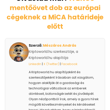
mentőövet dob az európai
cégeknek a MiCA határideje
előtt
Szerző:
Mészáros András
Kriptoworld.hu szerkesztője, a
Kriptoworld.hu alapítója
LinkedIn
|
X (Twitter)
|
Facebook
A Kriptoworld.hu alapítójaként és
szerkesztőjeként írásaiban azt vizsgálom,
hogyan alakítják át a gazdasági és
technológiai változások az emberek
döntéseit, biztonságérzetét és jövőképét.
Olyan nézőpontból írok, amely a gyors hírek
mögötti következményeket és kérdéseket
keresi. Hiszek abban, hogy a kriptovilágról