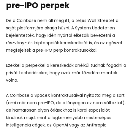
pre-IPO perpek
De a Coinbase nem áll meg itt, a teljes Wall Streetet a
saját platformjára akarja húzni. A System Update-en
bejelentették, hogy idén nyártól elkezdik bevezetni a
részvény- és kriptoopciók kereskedését is, és az egészet
megfejelték a pre-IPO perp kontraktusokkal.
Ezekkel a perpekkel a kereskedők anélkül tudnak fogadni a
privát techóriásokra, hogy azok már tőzsdére mentek
volna.
A Coinbase a SpaceX kontraktusaival nyitotta meg a sort
(ami már nem pre-IPO, de a lényegen ez nem változtat),
de hamarosan olyan óriásokhoz is korai expozíciót
kínálnak majd, mint a legkeményebb mesterséges
intelligencia cégek, az OpenAI vagy az Anthropic.