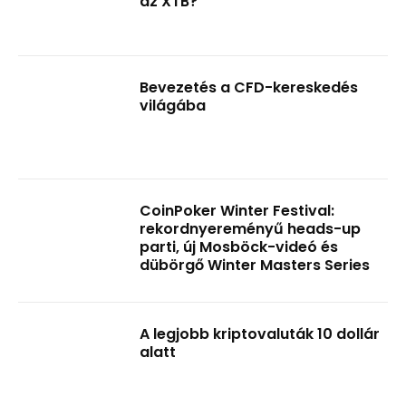
az XTB?
Bevezetés a CFD-kereskedés
világába
CoinPoker Winter Festival:
rekordnyereményű heads-up
parti, új Mosböck-videó és
dübörgő Winter Masters Series
A legjobb kriptovaluták 10 dollár
alatt