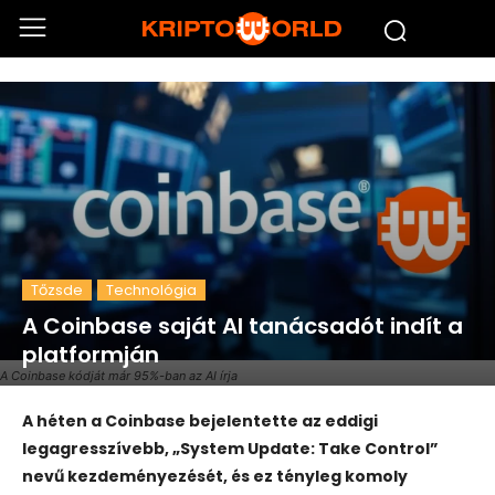
Tőzsde
Technológia
A Coinbase saját AI tanácsadót indít a
platformján
A Coinbase kódját már 95%-ban az AI írja
A héten a Coinbase bejelentette az eddigi
legagresszívebb, „System Update: Take Control”
nevű kezdeményezését, és ez tényleg komoly