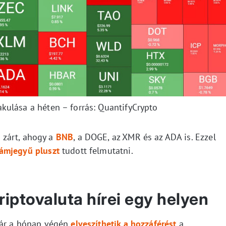
akulása a héten – forrás: QuantifyCrypto
 zárt, ahogy a
BNB
, a DOGE, az XMR és az ADA is. Ezzel
ámjegyű pluszt
tudott felmutatni.
iptovaluta hírei egy helyen
már a hónap végén
elveszíthetik a hozzáférést
a