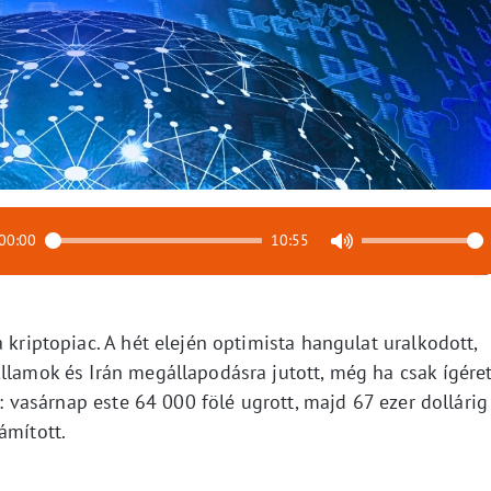
00:00
10:55
 kriptopiac. A hét elején optimista hangulat uralkodott,
llamok és Irán megállapodásra jutott, még ha csak ígére
lt: vasárnap este 64 000 fölé ugrott, majd 67 ezer dollárig
ámított.