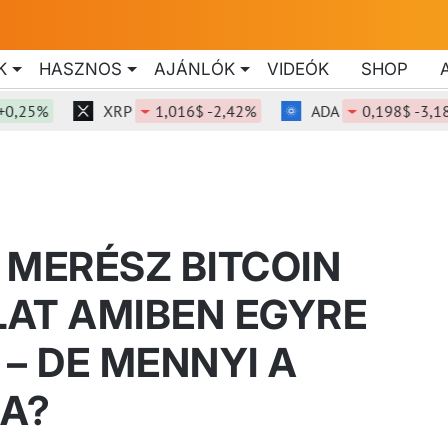
K
HASZNOS
AJÁNLÓK
VIDEÓK
SHOP
5%
XRP
1,016$ -2,42%
ADA
0,198$ -3,18%
 MERÉSZ BITCOIN
AT AMIBEN EGYRE
– DE MENNYI A
JA?