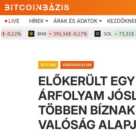
LIVE
HÍREK
ÁRAK ÉS ADATOK
KEZDŐKNE
,12%
BNB
591,56$ -0,17%
SOL
73,31$ +0,2
BITCOIN
KERESKEDELEM
ELŐKERÜLT EGY
ÁRFOLYAM JÓSL
TÖBBEN BÍZNAK 
VALÓSÁG ALAP