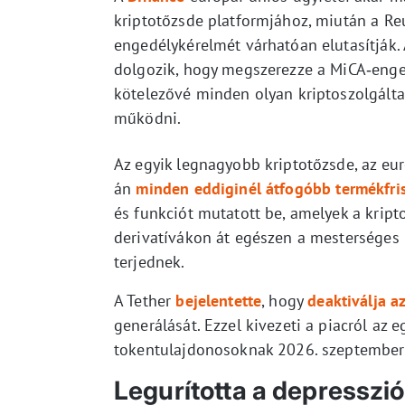
kriptotőzsde platformjához, miután a Reu
engedélykérelmét várhatóan elutasítják.
dolgozik, hogy megszerezze a MiCA‑enge
kötelezővé minden olyan kriptoszolgáltat
működni.
Az egyik legnagyobb kriptotőzsde, az eu
án
minden eddiginél átfogóbb termékfriss
és funkciót mutatott be, amelyek a krip
derivatívákon át egészen a mesterséges 
terjednek.
A Tether
bejelentette
, hogy
deaktiválja az
generálását. Ezzel kivezeti a piacról az 
tokentulajdonosoknak 2026. szeptember 17
Legurította a depresszió