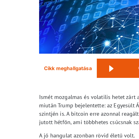
Cikk meghallgatása
Ismét mozgalmas és volatilis hetet zárt a
miután Trump bejelentette: az Egyesült Á
szintjén is. A bitcoin erre azonnal reagá
jutott hétfőn, ami többhetes csúcsnak sz
A jó hangulat azonban rövid életű volt.