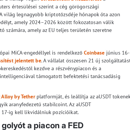
ters értesülései szerint a cég görögországi
 A világ legnagyobb kriptotőzsdéje hónapok óta azon
délyt, amely 2024–2026 között fokozatosan válik
ó számára, amely az EU teljes területén szeretne
rópai MiCA-engedéllyel is rendelkező
Coinbase
június 16-
ítést jelentett be
. A vállalat összesen 21 új szolgáltatás
tokereskedéstől kezdve a részvénypiacon és a
intelligenciával támogatott befektetési tanácsadásig
 Alloy by Tether
platformját, és leállítja az aUSDT tokene
egyik aranyfedezetű stabilcoint. Az aUSDT
-ig kell likvidálniuk pozícióikat.
 golyót a piacon a FED