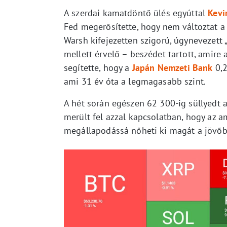
A szerdai kamatdöntő ülés egyúttal
Kevi
Fed megerősítette, hogy nem változtat 
Warsh kifejezetten szigorú, úgynevezett
mellett érvelő – beszédet tartott, amire
segítette, hogy a
Japán Nemzeti Bank
0,2
ami 31 év óta a legmagasabb szint.
A hét során egészen 62 300-ig süllyedt a
merült fel azzal kapcsolatban, hogy az a
megállapodássá nőheti ki magát a jövőb