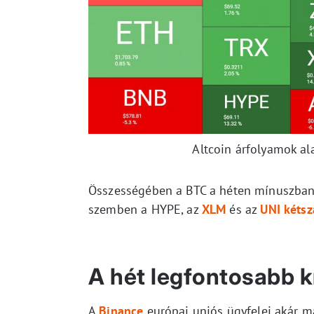
Altcoin árfolyamok al
Összességében a BTC a héten mínuszban
szemben a HYPE, az
XLM
és az
UNI kétsz
A hét legfontosabb kr
A
Binance
európai uniós ügyfelei akár 