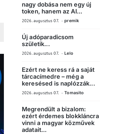
nagy dobása nem egy új
token, hanem az AI...
2026. augusztus 07.
premik
Új adóparadicsom
születik...
2026. augusztus 07.
Lelo
Ezért ne keress rá a saját
tárcacímedre – még a
keresésed is naplózzák...
2026. augusztus 07.
Tomasito
Megrendült a bizalom:
ezért érdemes blokkláncra
vinni a magyar közművek
adatait...