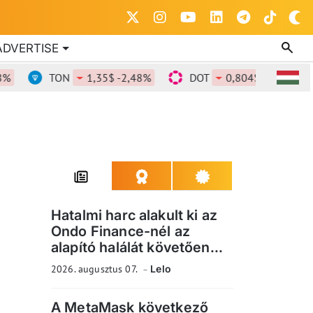
ADVERTISE
TON
1,35$ -2,48%
DOT
0,804$ -1,98%
Hatalmi harc alakult ki az
Ondo Finance-nél az
alapító halálát követően...
2026. augusztus 07.
Lelo
A MetaMask következő