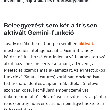
leveleidet, naptáradat és hirdetésfigyelőidet.
Beleegyezést sem kér a frissen
aktivált Gemini-funkció
Tavaly októberben a Google csendben
aktiválta
mesterséges intelligenciáját, a Geminit, amely
kérdés nélkül hozzáfér minden, a vállalathoz tartozó
alkalmazáshoz, beleértve a Gmailt, a Driveot, a
Meetet és számos más alkalmazást. Az érintett „okos
funkciók” (Smart Features) korábban opcionálisan,
felhasználói döntés alapján működtek, bő féléve
azonban közel kétmilliárd ember személyes
dokumentumait és előzményeit kezdte el vizsgálni a
rendszer úgy, hogy erről sehol nem figyelmeztette a
felhasználókat.