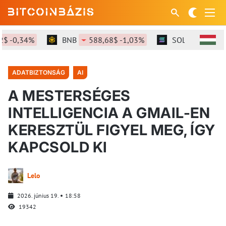
,34%
BNB
588,68$ -1,03%
SOL
72,68$ -1,46
ADATBIZTONSÁG
AI
A MESTERSÉGES
INTELLIGENCIA A GMAIL-EN
KERESZTÜL FIGYEL MEG, ÍGY
KAPCSOLD KI
Lelo
2026. június 19.
18:58
19342