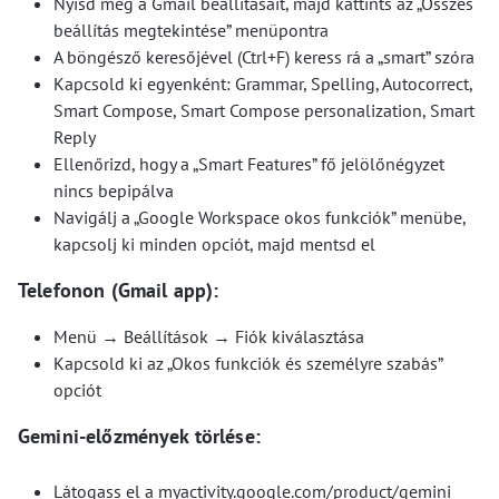
Nyisd meg a Gmail beállításait, majd kattints az „Összes
beállítás megtekintése” menüpontra
A böngésző keresőjével (Ctrl+F) keress rá a „smart” szóra
Kapcsold ki egyenként: Grammar, Spelling, Autocorrect,
Smart Compose, Smart Compose personalization, Smart
Reply
Ellenőrizd, hogy a „Smart Features” fő jelölőnégyzet
nincs bepipálva
Navigálj a „Google Workspace okos funkciók” menübe,
kapcsolj ki minden opciót, majd mentsd el
Telefonon (Gmail app):
Menü → Beállítások → Fiók kiválasztása
Kapcsold ki az „Okos funkciók és személyre szabás”
opciót
Gemini-előzmények törlése:
Látogass el a myactivity.google.com/product/gemini