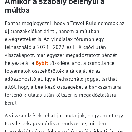
Amikor a szabály belenyúl a
múltba
Fontos megjegyezni, hogy a Travel Rule nemcsak az
új tranzakciókat érinti, hanem a múltban
elvégzetteket is. Az r/IndiaTax fórumon egy
felhasználó a 2021–2022-es FTX-csőd után
visszakapott, már egyszer megadóztatott pénzét
helyezte át a
Bybit
tőzsdére, ahol a compliance
folyamatok összekötötték a tárcáját és az
adóazonosítóját, így a felhasználó joggal tarthat
attól, hogy a beérkező összegeket a bankszámlára
történő kiutalás után kétszer is megadóztatásra
kerül.
A visszajelzések tehát jól mutatják, hogy amint egy
tőzsde bekapcsolódik a rendszerbe, minden
tranzakciót végző felhasználó tárcája, identitása és