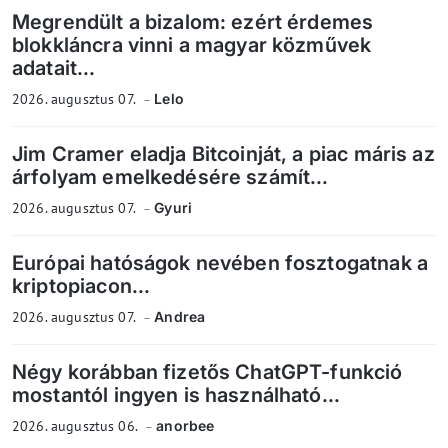
Megrendült a bizalom: ezért érdemes
blokkláncra vinni a magyar közművek
adatait...
2026. augusztus 07.
Lelo
Jim Cramer eladja Bitcoinját, a piac máris az
árfolyam emelkedésére számít...
2026. augusztus 07.
Gyuri
Európai hatóságok nevében fosztogatnak a
kriptopiacon...
2026. augusztus 07.
Andrea
Négy korábban fizetős ChatGPT-funkció
mostantól ingyen is használható...
2026. augusztus 06.
anorbee