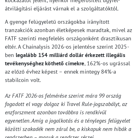
kockázatot jelent, ilyenkor megerősített ügyfél-
átvilágítási eljárást várnak el a szolgáltatóktól.
A gyenge felügyeletű országokba irányított
tranzakciók azonban életképesek maradtak, mivel az
FATF szerinti megfelelés országonként drasztikusan
eltér. A Chainalysis 2026-os jelentése szerint 2025-
ben
legalább 154 milliárd dollár érkezett illegális
tevékenységhez köthető címekre
, 162%-os ugrással
az előző évhez képest – ennek mintegy 84%-a
stabilcoin volt.
Az FATF 2026-os felmérése szerint mára 99 ország
fogadott el vagy dolgoz ki Travel Rule-jogszabályt, az
enzforszment azonban továbbra is rendkívül
egyenetlen. Amíg a jogalkotás és a tényleges felügyelet
közötti szakadék nem zárul be, a kiskapuk nem hibák a
rendszerben – maguk a rendszer részei.