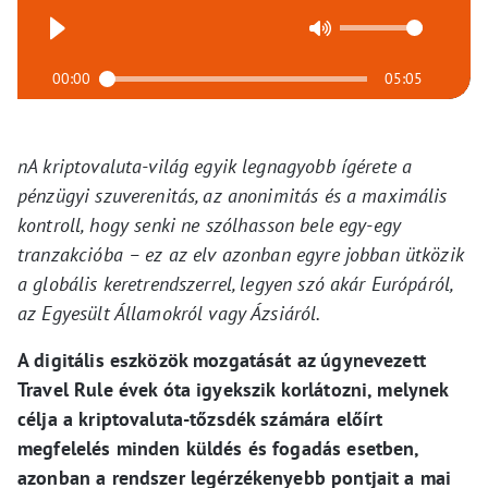
00:00
05:05
nA kriptovaluta-világ egyik legnagyobb ígérete a
pénzügyi szuverenitás, az anonimitás és a maximális
kontroll, hogy senki ne szólhasson bele egy-egy
tranzakcióba – ez az elv azonban egyre jobban ütközik
a globális keretrendszerrel, legyen szó akár Európáról,
az Egyesült Államokról vagy Ázsiáról.
A digitális eszközök mozgatását az úgynevezett
Travel Rule évek óta igyekszik korlátozni, melynek
célja a kriptovaluta-tőzsdék számára előírt
megfelelés minden küldés és fogadás esetben,
azonban a rendszer legérzékenyebb pontjait a mai