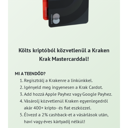
Költs kriptóból közvetlenül a Kraken
Krak Mastercarddal!
MI A TEENDŐD?
Regisztrálj a Krakenre a linkünkkel.
Igényeld meg ingyenesen a Krak Cardot.
Add hozzá Apple Payhez vagy Google Payhez.
Vásárolj közvetlenül Kraken egyenlegedről
akár 400+ kripto- és fiat eszközzel.
Élvezd a 2% cashback-et a vásárlások után,
havi vagy éves kártyadíj nélkül!