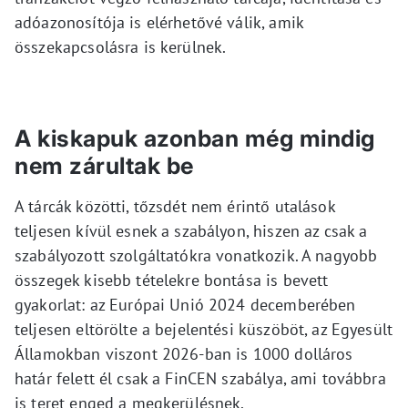
adóazonosítója is elérhetővé válik, amik
összekapcsolásra is kerülnek.
A kiskapuk azonban még mindig
nem zárultak be
A tárcák közötti, tőzsdét nem érintő utalások
teljesen kívül esnek a szabályon, hiszen az csak a
szabályozott szolgáltatókra vonatkozik. A nagyobb
összegek kisebb tételekre bontása is bevett
gyakorlat: az Európai Unió 2024 decemberében
teljesen eltörölte a bejelentési küszöböt, az Egyesült
Államokban viszont 2026-ban is 1000 dolláros
határ felett él csak a FinCEN szabálya, ami továbbra
is teret enged a megkerülésnek.