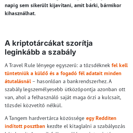
napig sem sikerült kijavítani, amit bárki, bármikor
kihasználhat.
A kriptotárcákat szorítja
leginkább a szabály
A Travel Rule lényege egyszerű: a tőzsdéknek
fel kell
tüntetniük a küldő és a fogadó fél adatait minden
átutalásnál
– hasonlóan a bankrendszerhez. A
szabály legszemélyesebb ütközőpontja azonban ott
van, ahol a felhasználó saját maga őrzi a kulcsait,
tőzsdei közvetítő nélkül.
A Tangem hardvertárca közössége
egy Redditen
indított posztban
kezdte el kitaglalni a szabályozás