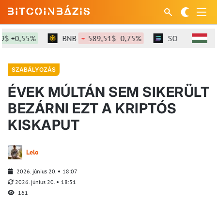
 +0,55%
BNB
589,51$ -0,75%
SOL
73,58$ +0
SZABÁLYOZÁS
ÉVEK MÚLTÁN SEM SIKERÜLT
BEZÁRNI EZT A KRIPTÓS
KISKAPUT
Lelo
2026. június 20.
18:07
2026. június 20.
18:51
161