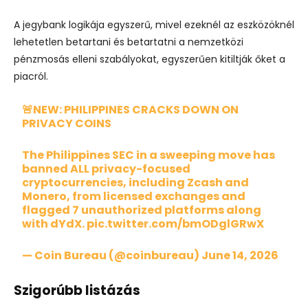
A jegybank logikája egyszerű, mivel ezeknél az eszközöknél
lehetetlen betartani és betartatni a nemzetközi
pénzmosás elleni szabályokat, egyszerűen kitiltják őket a
piacról.
🚨NEW: PHILIPPINES CRACKS DOWN ON
PRIVACY COINS
The Philippines SEC in a sweeping move has
banned ALL privacy-focused
cryptocurrencies, including Zcash and
Monero, from licensed exchanges and
flagged 7 unauthorized platforms along
with dYdX.
pic.twitter.com/bmODglGRwX
— Coin Bureau (@coinbureau)
June 14, 2026
Szigorúbb listázás