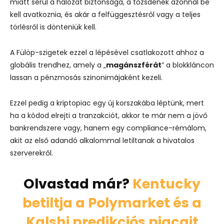
miatt sérül a hálózat biztonsága, a tőzsdének azonnal be
kell avatkoznia, és akár a felfüggesztésről vagy a teljes
törlésről is dönteniük kell.
A Fülöp-szigetek ezzel a lépésével csatlakozott ahhoz a
globális trendhez, amely a „
magánszférát
” a blokkláncon
lassan a pénzmosás szinonimájaként kezeli.
Ezzel pedig a kriptopiac egy új korszakába léptünk, mert
ha a kódod elrejti a tranzakciót, akkor te már nem a jövő
bankrendszere vagy, hanem egy compliance-rémálom,
akit az első adandó alkalommal letiltanak a hivatalos
szerverekről.
Olvastad már?
Kentucky
betiltja a Polymarket és a
Kalshi predikciós piacait