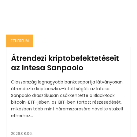
ETHEREUM
Átrendezi kriptobefektetéseit
az Intesa Sanpaolo
Olaszország legnagyobb bankcsoportja látványosan
átrendezte kriptoeszköz-kitettségét: az Intesa
Sanpaolo drasztikusan csökkentette a BlackRock
bitcoin-ETF-jében, az IBIT-ben tartott részesedését,
miközben több mint háromszorosára növelte stakelt
etherhez...
2026.08.06.