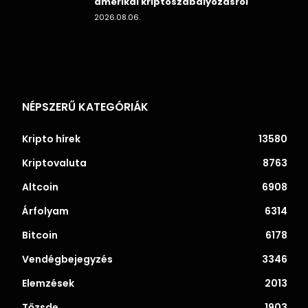
amerikai kriptoszabályozásról
2026.08.06.
NÉPSZERŰ KATEGÓRIÁK
Kripto hírek
13580
Kriptovaluta
8763
Altcoin
6908
Árfolyam
6314
Bitcoin
6178
Vendégbejegyzés
3346
Elemzések
2013
Tőzsde
1903