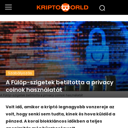
Szabályozás
A Fülöp-szigetek betiltotta a privacy
coinok használatát
A Fülöp-szigetek betiltotta a privacy coinok használatát
Volt idő, amikor a kriptó legnagyobb vonzereje az
volt, hogy senki sem tudta, kinek és hova küldöd a
pénzed. A korai blokkláncos időkben a teljes