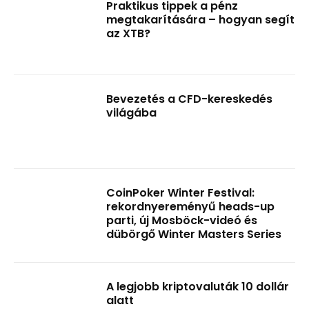
Praktikus tippek a pénz
megtakarítására – hogyan segít
az XTB?
Bevezetés a CFD-kereskedés
világába
CoinPoker Winter Festival:
rekordnyereményű heads-up
parti, új Mosböck-videó és
dübörgő Winter Masters Series
A legjobb kriptovaluták 10 dollár
alatt