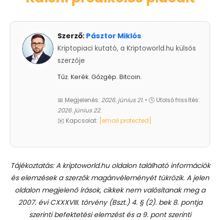
Szerző:
Pásztor Miklós
Kriptopiaci kutató, a Kriptoworld.hu külsős
szerzője
Tűz. Kerék. Gőzgép. Bitcoin.
📅 Megjelenés:
2026. június 21.
• 🕓 Utolsó frissítés:
2026. június 22.
✉️ Kapcsolat:
[email protected]
Tájékoztatás: A kriptoworld.hu oldalon található információk
és elemzések a szerzők magánvéleményét tükrözik. A jelen
oldalon megjelenő írások, cikkek nem valósítanak meg a
2007. évi CXXXVIII. törvény (Bszt.) 4. § (2). bek 8. pontja
szerinti befektetési elemzést és a 9. pont szerinti