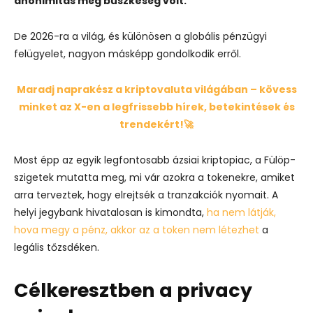
anonimitás még büszkeség volt.
De 2026-ra a világ, és különösen a globális pénzügyi
felügyelet, nagyon másképp gondolkodik erről.
Maradj naprakész a kriptovaluta világában – kövess
minket az X-en a legfrissebb hírek, betekintések és
trendekért!🚀
Most épp az egyik legfontosabb ázsiai kriptopiac, a Fülöp-
szigetek mutatta meg, mi vár azokra a tokenekre, amiket
arra terveztek, hogy elrejtsék a tranzakciók nyomait.
A
helyi jegybank hivatalosan is kimondta,
ha nem látják,
hova megy a pénz, akkor az a token nem létezhet
a
legális tőzsdéken.
Célkeresztben a privacy