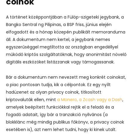
coinok
A történet középpontjában a Fülöp-szigeteki jegybank, a
Bangko Sentral ng Pilipinas, a BSP friss, június elején
elfogadott és a hónap közepén publikált memoranduma
áll.
A dokumentum nem kertel, a jegybank nemes
egyszerűséggel megtiltotta az országban engedéllyel
működő kriptós szolgáltatóknak, hogy anonimitást növelő
digitális eszközöket listázzanak vagy támogassanak.
Bár a dokumentum nem nevezett meg konkrét coinokat,
a piac pontosan tudja, kik a célpontok.
Ez egy nyílt
hadüzenet az olyan privacy coinok, titkosított
kriptovaluták ellen, mint
a Monero, a Zcash vagy a Dash
,
amelyek beépített funkciókkal rejtik el a feladó és a
fogadó adatait, így bár a tranzakció nyilvános (a
blokklánc még mindig publikus főkönyv, a privacy coinok
esetében is), azt nem lehet tudni, hogy ki kinek utalt.