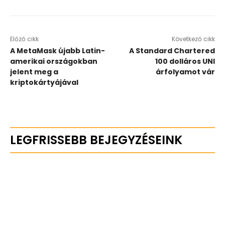
Előző cikk
Következő cikk
A MetaMask újabb Latin-
A Standard Chartered
amerikai országokban
100 dolláros UNI
jelent meg a
árfolyamot vár
kriptokártyájával
LEGFRISSEBB BEJEGYZÉSEINK