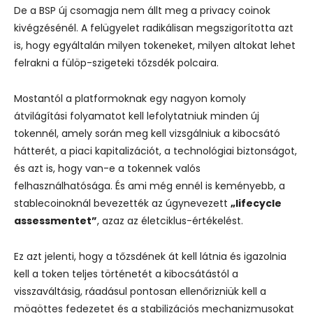
De a BSP új csomagja nem állt meg a privacy coinok
kivégzésénél. A felügyelet radikálisan megszigorította azt
is, hogy egyáltalán milyen tokeneket, milyen altokat lehet
felrakni a fülöp-szigeteki tőzsdék polcaira.
Mostantól a platformoknak egy nagyon komoly
átvilágítási folyamatot kell lefolytatniuk minden új
tokennél, amely során meg kell vizsgálniuk a kibocsátó
hátterét, a piaci kapitalizációt, a technológiai biztonságot,
és azt is, hogy van-e a tokennek valós
felhasználhatósága.
És ami még ennél is keményebb, a
stablecoinoknál bevezették az úgynevezett
„lifecycle
assessmentet”
, azaz az életciklus-értékelést.
Ez azt jelenti, hogy a tőzsdének át kell látnia és igazolnia
kell a token teljes történetét a kibocsátástól a
visszaváltásig, ráadásul pontosan ellenőrizniük kell a
mögöttes fedezetet és a stabilizációs mechanizmusokat