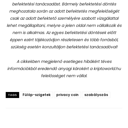
befektetési tanácsadást.
Bármely befektetési döntés
meghozatala során az adott befektetés megfelelőségét
csak az adott befektető személyére szabott vizsgálattal
lehet megállapítani, melyre a jelen oldal nem vállalkozik és
nem is alkalmas. Az egyes befektetési döntések előtt
éppen ezért tájékozódjon részletesen és több forrásból,
szükség esetén konzultáljon befektetési tanácsadóval!
A cikkekben megjelenő esetleges hibákért téves
információkból eredendő anyagi károkért a kriptoworld.hu
felelősséget nem vállal.
Fülöp-szigetek
privacy coin
szabályozás
TAGS