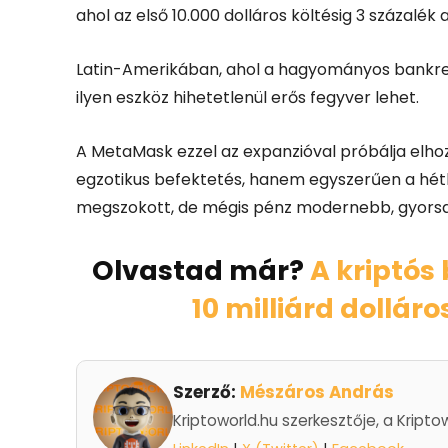
ahol az első 10.000 dolláros költésig 3 százalék a
Latin-Amerikában, ahol a hagyományos bankren
ilyen eszköz hihetetlenül erős fegyver lehet.
A MetaMask ezzel az expanzióval próbálja elhoz
egzotikus befektetés, hanem egyszerűen a hétkö
megszokott, de mégis pénz modernebb, gyorsab
Olvastad már?
A kriptó
10 milliárd dollár
Szerző:
Mészáros András
Kriptoworld.hu szerkesztője, a Kripto