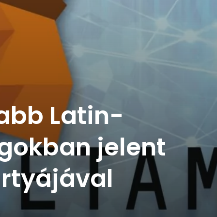
abb Latin-
gokban jelent
rtyájával