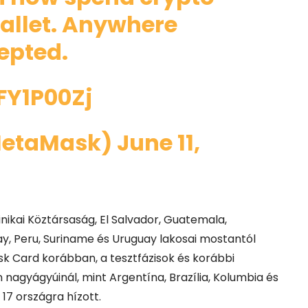
wallet. Anywhere
epted.
IFY1P00Zj
MetaMask)
June 11,
inikai Köztársaság, El Salvador, Guatemala,
, Peru, Suriname és Uruguay lakosai mostantól
sk Card korábban, a tesztfázisok és korábbi
 nagyágyúinál, mint Argentína, Brazília, Kolumbia és
 17 országra hízott.