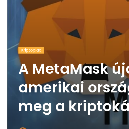
Kriptopiac
A MetaMask új
amerikai orszá
meg a kriptoká