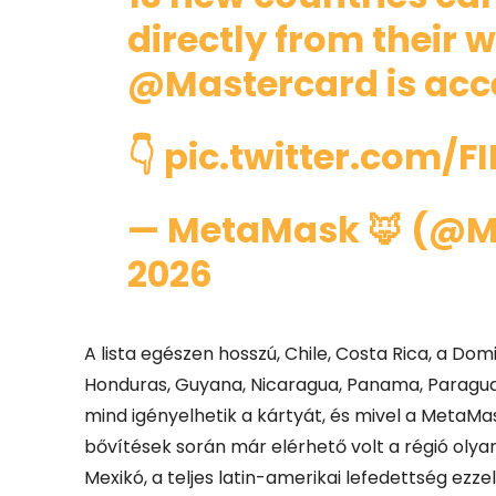
directly from their 
@Mastercard
is acc
👇
pic.twitter.com/F
— MetaMask 🦊 (@
2026
A lista egészen hosszú, Chile, Costa Rica, a Dom
Honduras, Guyana, Nicaragua, Panama, Paraguay
mind igényelhetik a kártyát, és mivel a MetaMa
bővítések során már elérhető volt a régió olyan
Mexikó, a teljes latin-amerikai lefedettség ezzel