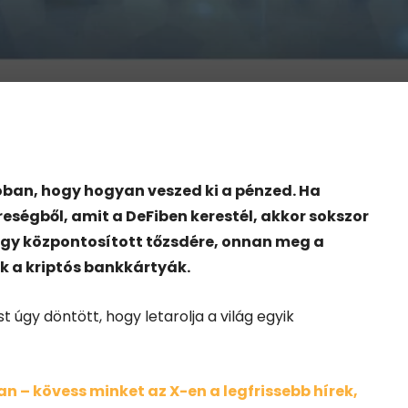
óban, hogy hogyan veszed ki a pénzed. Ha
reségből, amit a DeFiben kerestél, akkor sokszor
 egy központosított tőzsdére, onnan meg a
 a kriptós bankkártyák.
úgy döntött, hogy letarolja a világ egyik
 – kövess minket az X-en a legfrissebb hírek,