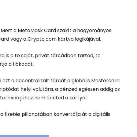
 Mert a MetaMask Card szakít a hagyományos
ard vagy a Crypto.com kártya logikájával.
 is a te saját, privát tárcádban tartod, te
tja a fiókodat.
i ezt a decentralizált tárcát a globális Mastercard
kriptódat helyi valutára, a pénzed egészen addig az
ermináljához nem érinted a kártyát.
fizetés pillanatában konvertálja át a digitális