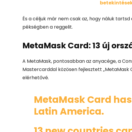
betekintések
És a céljuk már nem csak az, hogy náluk tartsd a
pékségben a reggelit.
MetaMask Card: 13 új orsz
A MetaMask, pontosabban az anyacége, a Conse
Mastercarddal közösen fejlesztett „MetaMask Ca
elérhetővé.
MetaMask Card has 
Latin America.
13 new countries ca