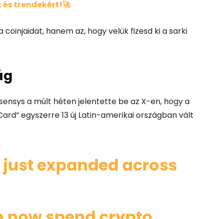
 és trendekért!🚀
 coinjaidat, hanem az, hogy velük fizesd ki a sarki
ág
nsys a múlt héten jelentette be az X-en, hogy a
rd” egyszerre 13 új Latin-amerikai országban vált
just expanded across
n now spend crypto