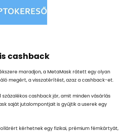
kis cashback
tékszere maradjon, a MetaMask rátett egy olyan
áló megért, a visszatérítést, azaz a cashback-et.
 1 százalékos cashback jár, amit minden vásárlás
 saját jutalompontjait is gyűjtik a userek egy
ollárért kérhetnek egy fizikai, prémium fémkártyát,