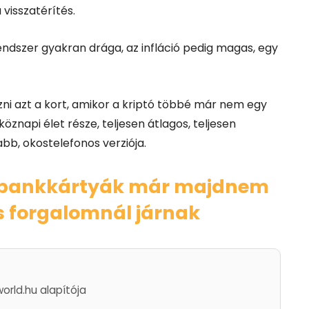
 visszatérítés.
dszer gyakran drága, az infláció pedig magas, egy
ni azt a kort, amikor a kriptó többé már nem egy
znapi élet része, teljesen átlagos, teljesen
b, okostelefonos verziója.
s bankkártyák már majdnem
os forgalomnál járnak
world.hu alapítója