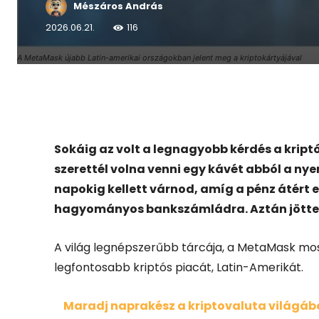
Mészáros András
2026.06.21.
116
A MetaMask újabb Latin-amerikai országokban jelent meg a kriptokártyájával
Facebook
X
Sokáig az volt a legnagyobb kérdés a kript
szerettél volna venni egy kávét abból a nye
napokig kellett várnod, amíg a pénz átért
hagyományos bankszámládra. Aztán jöttek
A világ legnépszerűbb tárcája, a MetaMask most 
legfontosabb kriptós piacát, Latin-Amerikát.
Maradj naprakész a kriptovaluta világában