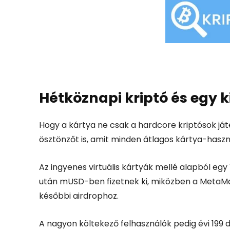
Hétköznapi kriptó és egy 
Hogy a kártya ne csak a hardcore kriptósok já
ösztönzőt is, amit minden átlagos kártya-haszn
Az ingyenes virtuális kártyák mellé alapból egy
után mUSD-ben fizetnek ki, miközben a MetaMask
későbbi airdrophoz.
A nagyon költekező felhasználók pedig évi 199 d