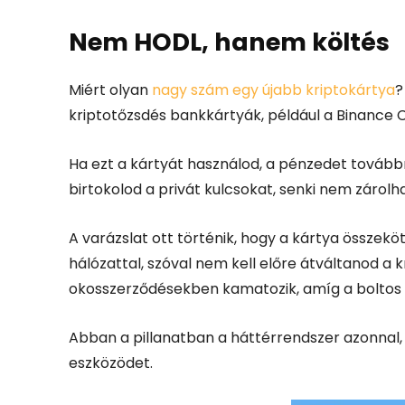
Nem HODL, hanem költés
Miért olyan
nagy szám egy újabb kriptokártya
?
kriptotőzsdés bankkártyák, például a Binance C
Ha ezt a kártyát használod, a pénzedet továbbra
birtokolod a privát kulcsokat, senki nem zárolha
A varázslat ott történik, hogy a kártya összeköt
hálózattal, szóval nem kell előre átváltanod a 
okosszerződésekben kamatozik, amíg a boltos t
Abban a pillanatban a háttérrendszer azonnal, a 
eszközödet.