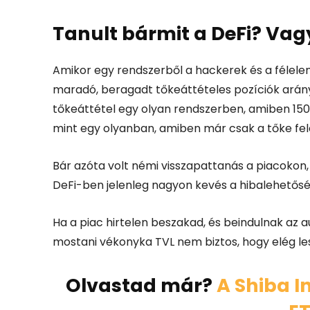
Tanult bármit a DeFi? Vag
Amikor egy rendszerből a hackerek és a félelem 
maradó, beragadt tőkeáttételes pozíciók arán
tőkeáttétel egy olyan rendszerben, amiben 150 m
mint egy olyanban, amiben már csak a tőke fe
Bár azóta volt némi visszapattanás a piacokon, 
DeFi-ben jelenleg nagyon kevés a hibalehetősé
Ha a piac hirtelen beszakad, és beindulnak az 
mostani vékonyka TVL nem biztos, hogy elég le
Olvastad már?
A Shiba I