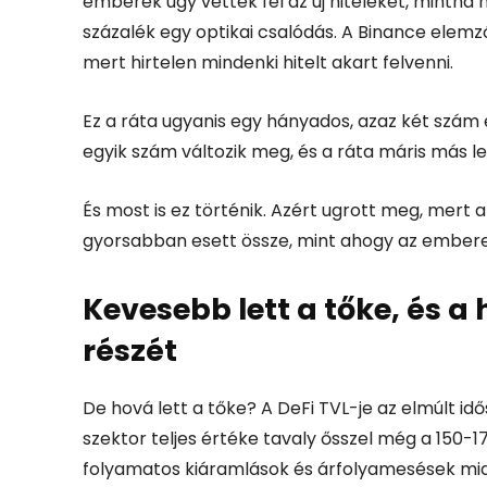
emberek úgy vették fel az új hiteleket, mintha
százalék egy optikai csalódás. A Binance elemz
mert hirtelen mindenki hitelt akart felvenni.
Ez a ráta ugyanis egy hányados, azaz két szám 
egyik szám változik meg, és a ráta máris más le
És most is ez történik. Azért ugrott meg, mert a
gyorsabban esett össze, mint ahogy az emberek 
Kevesebb lett a tőke, és a 
részét
De hová lett a tőke? A DeFi TVL-je az elmúlt id
szektor teljes értéke tavaly ősszel még a 150-
folyamatos kiáramlások és árfolyamesések mia