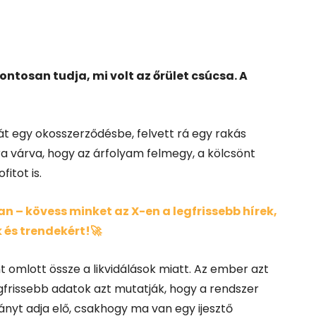
pontosan tudja, mi volt az őrület csúcsa. A
át egy okosszerződésbe, felvett rá egy rakás
ra várva, hogy az árfolyam felmegy, a kölcsönt
fitot is.
 – kövess minket az X-en a legfrissebb hírek,
 és trendekért!🚀
 omlott össze a likvidálások miatt. Az ember azt
gfrissebb adatok azt mutatják, hogy a rendszer
yt adja elő, csakhogy ma van egy ijesztő