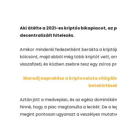
Facebook
X
Aki átélte a 2021-es kriptós bikapiacot, az 
decentralizált hitelezés.
Amikor mindenki fedezetként berakta a kriptój
kölcsönt, majd abból még több kriptót vett, ar
visszafizeti, és közben zsebre tesz egy zsíros pro
Maradj naprakész a kriptovaluta világában
betekintések
Aztán jött a medvepiac, és az egész dominóként
hinné, hogy a piac megtanulta a leckét.
De a le
megint pontosan ugyanazt a veszélyes mutatván