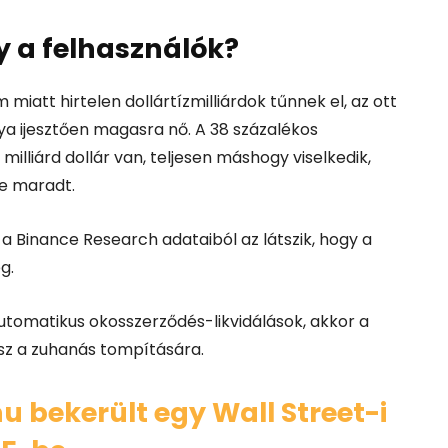
y a felhasználók?
miatt hirtelen dollártízmilliárdok tűnnek el, az ott
ya ijesztően magasra nő.
A 38 százalékos
illiárd dollár van, teljesen máshogy viselkedik,
le maradt.
a Binance Research adataiból az látszik, hogy a
g.
automatikus okosszerződés-likvidálások, akkor a
sz a zuhanás tompítására.
nu bekerült egy Wall Street-i