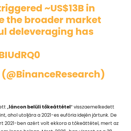
 triggered ~US$13B in
te the broader market
ul deleveraging has
TBIUdRQ0
h (@BinanceResearch)
tt „
láncon belüli tőkeáttétel
” visszaemelkedett
t, ahol utoljára a 2021-es eufória idején jártunk.
De
t 2021-ben azért volt ekkora a tőkeáttétel, mert az