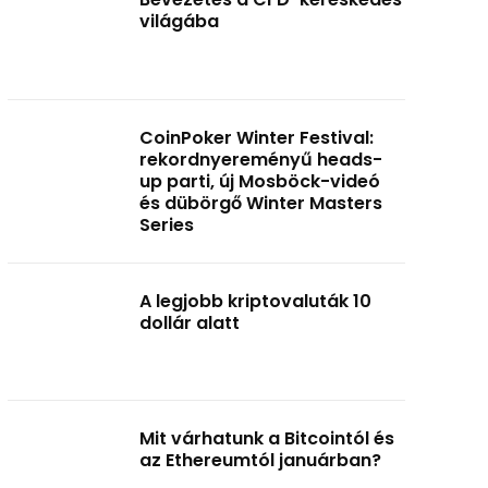
világába
CoinPoker Winter Festival:
rekordnyereményű heads-
up parti, új Mosböck-videó
és dübörgő Winter Masters
Series
A legjobb kriptovaluták 10
dollár alatt
Mit várhatunk a Bitcointól és
az Ethereumtól januárban?