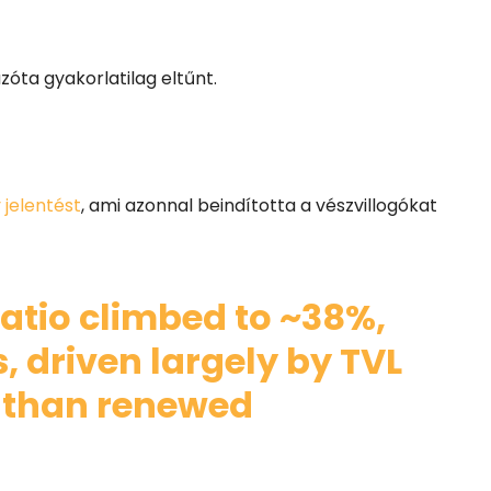
zóta gyakorlatilag eltűnt.
 jelentést
, ami azonnal beindította a vészvillogókat
atio climbed to ~38%,
, driven largely by TVL
 than renewed