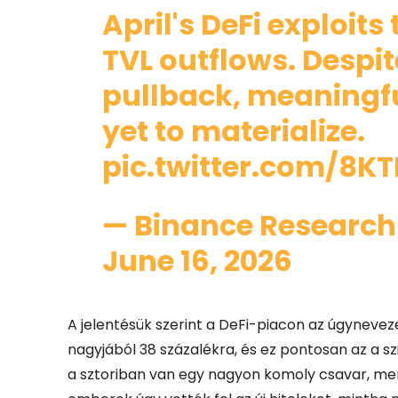
April's DeFi exploits
TVL outflows. Despi
pullback, meaningf
yet to materialize.
pic.twitter.com/8K
— Binance Researc
June 16, 2026
A jelentésük szerint a DeFi-piacon az úgyneveze
nagyjából 38 százalékra, és ez pontosan az a szin
a sztoriban van egy nagyon komoly csavar, mer