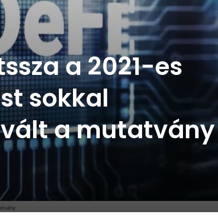
átssza a 2021-es
st sokkal
 vált a mutatvány
tatvány