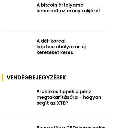
A bitcoin árfolyama
lemaradt az arany ralijáról
A dél-koreai
kriptoszabályozás új
kereteket keres
VENDÉGBEJEGYZÉSEK
Praktikus tippek a pénz
megtakarítására – hogyan
segít az XTB?
Bevezetés a CFD-kereskedés