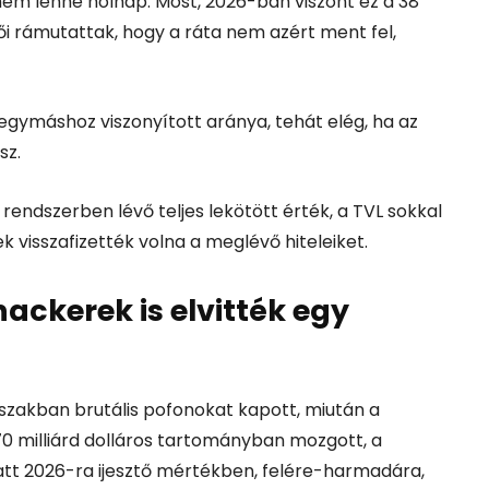
 nem lenne holnap. Most, 2026-ban viszont ez a 38
ői rámutattak, hogy a ráta nem azért ment fel,
egymáshoz viszonyított aránya, tehát elég, ha az
sz.
 rendszerben lévő teljes lekötött érték, a TVL sokkal
visszafizették volna a meglévő hiteleiket.
hackerek is elvitték egy
őszakban brutális pofonokat kapott, miután a
170 milliárd dolláros tartományban mozgott, a
tt 2026-ra ijesztő mértékben, felére-harmadára,