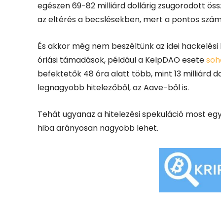
egészen 69-82 milliárd dollárig zsugorodott ös
az eltérés a becslésekben, mert a pontos szá
És akkor még nem beszéltünk az idei hackelési h
óriási támadások, például a KelpDAO esete
soh
befektetők 48 óra alatt több, mint 13 milliárd d
legnagyobb hitelezőből, az Aave-ből is.
Tehát ugyanaz a hitelezési spekuláció most egy
hiba arányosan nagyobb lehet.