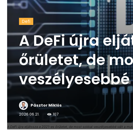
Defi
A DeFi újra elj
őrületet, de mo
veszélyesebbé
Pásztor Miklós
2026.06.21.
107
A DeFi újra eljátssza a 2021-es őrületet, de most sokkal veszélyesebbé vált a mu