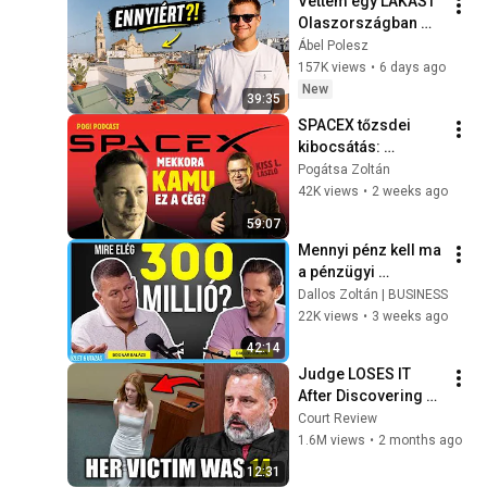
Vettem egy LAKÁST 
Olaszországban 
egy pesti GARÁZS 
Ábel Polesz
áráért 🇮🇹🍹
157K views
•
6 days ago
New
39:35
SPACEX tőzsdei 
kibocsátás: 
mekkora kamu ez a 
Pogátsa Zoltán
cég? ⎮🎙POGI 
42K views
•
2 weeks ago
PODCAST Kiss L. 
59:07
Lászlóval
Mennyi pénz kell ma 
a pénzügyi 
szabadsághoz? 
Dallos Zoltán | BUSINESS
Bognár Balázs 
22K views
•
3 weeks ago
válaszol (Fire 
42:14
Hungary)
Judge LOSES IT 
After Discovering 
What She Did
Court Review
1.6M views
•
2 months ago
12:31