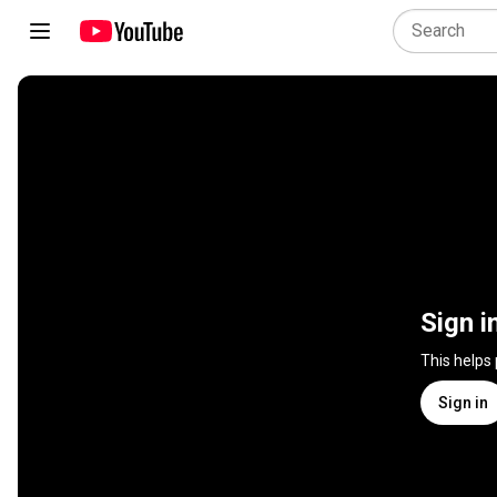
Sign i
This helps
Sign in