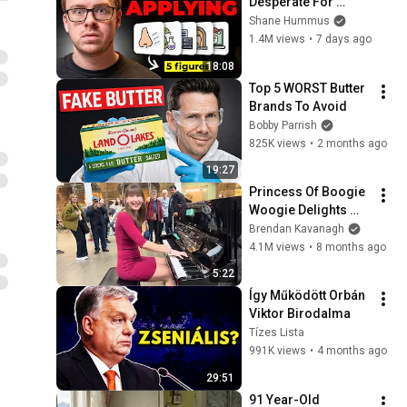
Desperate For 
Workers They'll Hire 
Shane Hummus
You On the Spot
1.4M views
•
7 days ago
18:08
Top 5 WORST Butter 
Brands To Avoid
Bobby Parrish
825K views
•
2 months ago
19:27
Princess Of Boogie 
Woogie Delights 
Everyone
Brendan Kavanagh
4.1M views
•
8 months ago
5:22
Így Működött Orbán 
Viktor Birodalma
Tízes Lista
991K views
•
4 months ago
29:51
91 Year-Old 