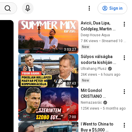
Sign in
Avicii, Dua Lipa, 
Coldplay, Martin 
Garrix & Kygo, The 
Deep House Aqua
Chainsmokers Style 
7.8K views
•
Streamed 10 hours ago
- SUMMER DEEP 
New
3:03:27
HOUSE Mix
Súlyos válságba 
sodorta kishíján 
Magyarországot a 
Ultrahang Plusz
Tisza leggyengébb 
26K views
•
6 hours ago
minisztériuma?  - 
New
37:43
Fodor Gábor
Mit Gondol 
CRISTIANO 
RONALDO 
Nemazasrác
SZOBOSZLAI 
125K views
•
5 months ago
DOMINIKRÓL?
7:00
I Went to China to 
Buy a $5,000 