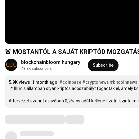
🚨 MOSTANTÓL A SAJÁT KRIPTÓD MOZGATÁS
blockchainbloom hungary
Subscribe
43.3K subscribers
5.9K views
1 month ago
#coinbase
#cryptonews
#bitcoinnews
📍 Illinois államban olyan kriptós adószabályt fogadtak el, amely ko
A tervezet szerint a jövőben 0,2%-os adót kellene fizetni szinte mi
Comments