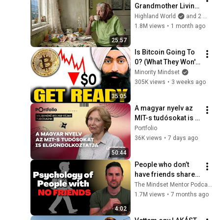
Grandmother Living 
Alone In A Mountain 
Highland World
and 2 more
Village Forgotten By 
1.8M views
•
1 month ago
The World
25:57
Is Bitcoin Going To 
0? (What They Won't 
Tell You)
Minority Mindset
305K views
•
3 weeks ago
35:05
A magyar nyelv az 
MIT-s tudósokat is 
elgondolkoztatja – 
Portfolio
Beszélgetés É. Kiss 
36K views
•
7 days ago
Katalinnal
50:44
People who don’t 
have friends share 
these five 
The Mindset Mentor Podcast
personality traits
1.7M views
•
7 months ago
4:02