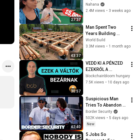
Modular Home — 
Nahana
What's the Real 
2.4M views
•
3 weeks ago
Cost?
27:27
Man Spent Two 
Years Building 
HUGE Wooden 
World Build
House for his 
3.3M views
•
1 month ago
Family | Start to 
43:37
Finish by 
VEDD KI A PÉNZED 
@bjornbrenton
EZEKRŐL A 
VÁLTÓKRÓL 
blockchainbloom hungary
[Következő nagy 
7.5K views
•
10 days ago
videó 2026.08.10.]
30:57
Suspicious Man 
Tries To Abandon 
His Bags At The 
Border Security
Border | DOUBLE 
502K views
•
5 days ago
EPISODE | Border 
New
42:40
Security Australia
5 Jobs So 