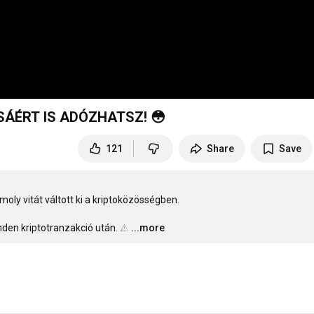
ÁÉRT IS ADÓZHATSZ! 😳
121
Share
Save
moly vitát váltott ki a kriptoközösségben.

nden kriptotranzakció után. ⚠️
…
...more