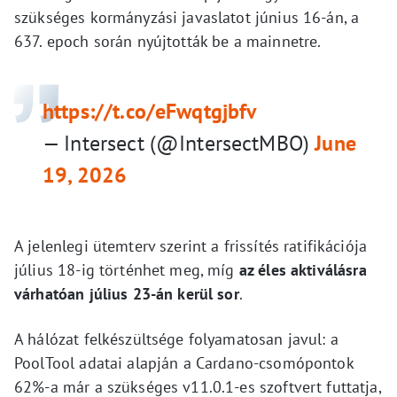
szükséges kormányzási javaslatot június 16-án, a
637. epoch során nyújtották be a mainnetre.
https://t.co/eFwqtgjbfv
— Intersect (@IntersectMBO)
June
19, 2026
A jelenlegi ütemterv szerint a frissítés ratifikációja
július 18-ig történhet meg, míg
az éles aktiválásra
várhatóan július 23-án kerül sor
.
A hálózat felkészültsége folyamatosan javul: a
PoolTool adatai alapján a Cardano-csomópontok
62%-a már a szükséges v11.0.1-es szoftvert futtatja,