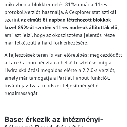
miközben a blokktermelés 81%-a már a 11-es
protokollverziót használja. A Cexplorer statisztikái
szerint
az elmúlt öt napban létrehozott blokkok
közel 89%-át szintén v11-es node-ok állították elő
,
ami azt jelzi, hogy az ökoszisztéma jelentős része
már felkészült a hard fork érkezésére.
A fejlesztések terén is van előrelépés: megkezdődött
a Lace Carbon pénztárca belső tesztelése, míg a
Hydra skálázási megoldás elérte a 2.2.0-s verziót,
amely már támogatja a Partial Fanout funkciót,
tovább javítva a rendszer teljesítményét és
rugalmasságát.
Base: érkezik az intézményi-