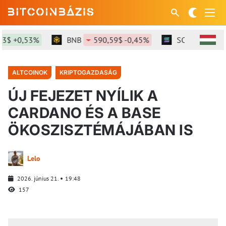
 +0,53%
BNB
590,59$ -0,45%
SOL
73,77$ +
ALTCOINOK
KRIPTOGAZDASÁG
ÚJ FEJEZET NYÍLIK A
CARDANO ÉS A BASE
ÖKOSZISZTÉMÁJÁBAN IS
Lelo
2026. június 21.
19:48
157