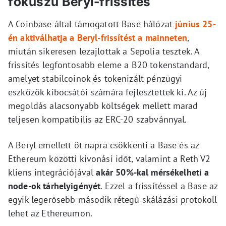
fókuszú Beryl-frissítés
A Coinbase által támogatott Base hálózat
június 25-
én aktiválhatja a Beryl-frissítést a mainneten
,
miután sikeresen lezajlottak a Sepolia tesztek. A
frissítés legfontosabb eleme a B20 tokenstandard,
amelyet stabilcoinok és tokenizált pénzügyi
eszközök kibocsátói számára fejlesztettek ki. Az új
megoldás alacsonyabb költségek mellett marad
teljesen kompatibilis az ERC-20 szabvánnyal.
A Beryl emellett öt napra csökkenti a Base és az
Ethereum közötti kivonási időt, valamint a Reth V2
kliens integrációjával
akár 50%-kal mérsékelheti a
node-ok tárhelyigényét
. Ezzel a frissítéssel a Base az
egyik legerősebb második rétegű skálázási protokoll
lehet az Ethereumon.