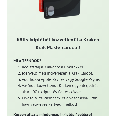
Költs kriptóból közvetlenül a Kraken
Krak Mastercarddal!
MI A TEENDŐD?
Regisztrálj a Krakenre a linkünkkel.
Igényeld meg ingyenesen a Krak Cardot.
Add hozzá Apple Payhez vagy Google Payhez.
Vásárolj közvetlenül Kraken egyenlegedről
akár 400+ kripto- és fiat eszközzel.
Élvezd a 2% cashback-et a vásárlások után,
havi vagy éves kártyadíj nélkül!
Készen állsz a mindennapi kriptós fizetésre?