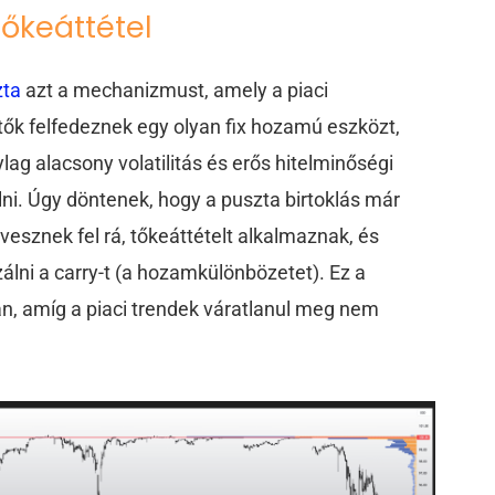
tőkeáttétel
zta
azt a mechanizmust, amely a piaci
tők felfedeznek egy olyan fix hozamú eszközt,
ag alacsony volatilitás és erős hitelminőségi
ni. Úgy döntenek, hogy a puszta birtoklás már
esznek fel rá, tőkeáttételt alkalmaznak, és
ni a carry-t (a hozamkülönbözetet). Ez a
n, amíg a piaci trendek váratlanul meg nem