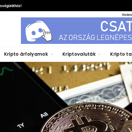
össégünkhöz!
Hirdet
Kripto árfolyamok
Kriptovaluták
Kripto t