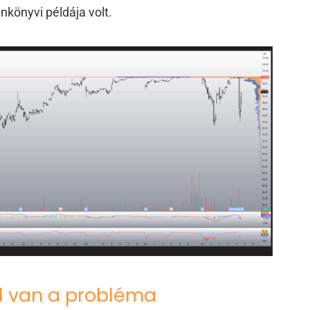
könyvi példája volt.
l van a probléma