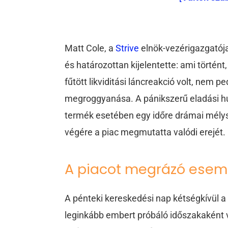
Matt Cole, a
Strive
elnök-vezérigazgató
és határozottan kijelentette: ami történt,
fűtött likviditási láncreakció volt, nem 
megroggyanása. A pánikszerű eladási h
termék esetében egy időre drámai mélys
végére a piac megmutatta valódi erejét.
A piacot megrázó esem
A pénteki kereskedési nap kétségkívül 
leginkább embert próbáló időszakaként 