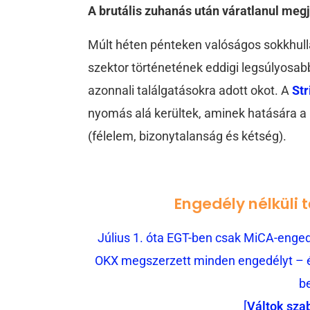
A brutális zuhanás után váratlanul meg
Múlt héten pénteken valóságos sokkhul
szektor történetének eddigi legsúlyosab
azonnali találgatásokra adott okot. A
St
nyomás alá kerültek, aminek hatására a
(félelem, bizonytalanság és kétség).
Engedély nélküli 
Július 1. óta EGT-ben csak MiCA-engedé
OKX megszerzett minden engedélyt – és
b
[
Váltok sza