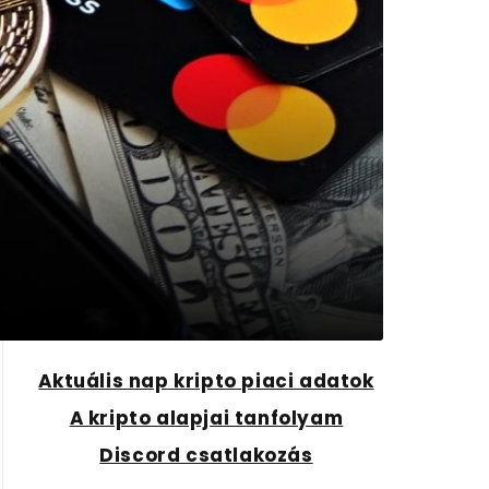
Aktuális nap kripto piaci adatok
A kripto alapjai tanfolyam
Discord csatlakozás