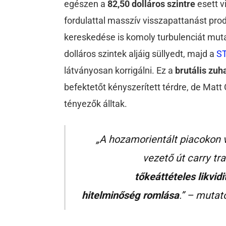
egészen a
82,50 dolláros szintre
esett v
fordulattal masszív visszapattanást pr
kereskedése is komoly turbulenciát muta
dolláros szintek aljáig süllyedt, majd a
ST
látványosan korrigálni. Ez a
brutális zuh
befektetőt kényszerített térdre, de Matt
tényezők álltak.
„A hozamorientált piacokon 
vezető út carry tr
tőkeáttételes likvid
hitelminőség romlása
.” – mutat