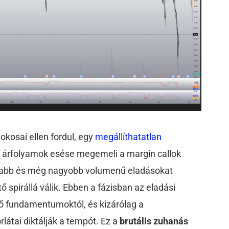
tokosai ellen fordul, egy
megállíthatatlan
Az árfolyamok esése megemeli a margin callok
 újabb és még nagyobb volumenű eladásokat
 spirállá válik. Ebben a fázisban az eladási
tő fundamentumoktól, és kizárólag a
rlátai diktálják a tempót. Ez a
brutális zuhanás