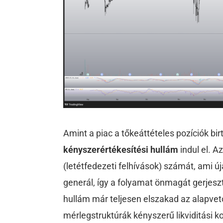
Amint a piac a tőkeáttételes pozíciók bir
kényszerértékesítési hullám
indul el. 
(letétfedezeti felhívások) számát, ami
generál, így a folyamat önmagát gerjesztő
hullám már teljesen elszakad az alapve
mérlegstruktúrák kényszerű likviditási ko