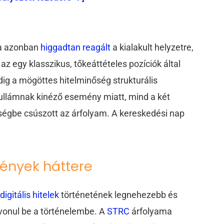
ja azonban
higgadtan reagált
a kialakult helyzetre,
 az egy klasszikus, tőkeáttételes pozíciók által
pedig a mögöttes hitelminőség strukturális
ullámnak kinéző esemény miatt, mind a két
égbe csúszott az árfolyam. A kereskedési nap
ények háttere
a
digitális hitelek
történetének legnehezebb és
vonul be a történelembe. A
STRC
árfolyama