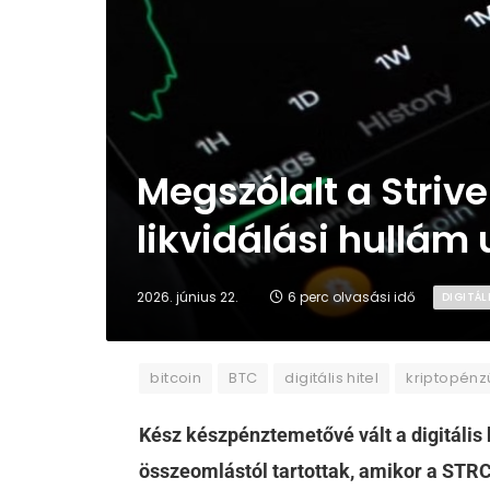
Megszólalt a Strive
likvidálási hullám
2026. június 22.
6 perc olvasási idő
DIGITÁL
bitcoin
BTC
digitális hitel
kriptopén
Kész készpénztemetővé vált a digitális 
összeomlástól tartottak, amikor a STRC