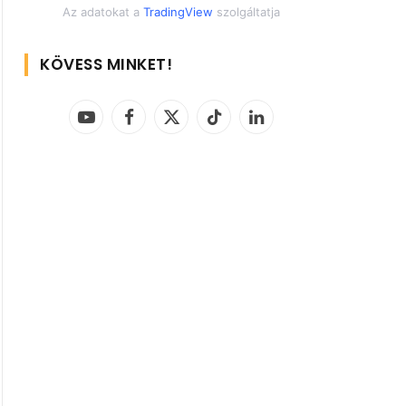
Az adatokat a
TradingView
szolgáltatja
KÖVESS MINKET!
YouTube
Facebook
X
TikTok
LinkedIn
(Twitter)