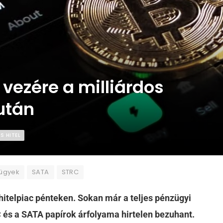
 vezére a milliárdos
 után
IS HITEL
zügyek
SATA
STRC
hitelpiac pénteken. Sokan már a teljes pénzügyi
 és a SATA papírok árfolyama hirtelen bezuhant.