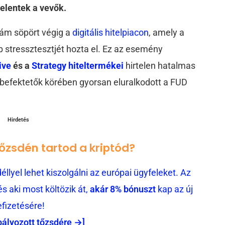
jelentek a vevők.
lám söpört végig a
digitális hitelpiacon
, amely a
b stressztesztjét hozta el. Ez az esemény
rive
és a
Strategy
hiteltermékei
hirtelen hatalmas
 befektetők körében gyorsan eluralkodott a FUD
Hirdetés
tőzsdén tartod a kriptód?
llyel lehet kiszolgálni az európai ügyfeleket. Az
 aki most költözik át,
akár 8% bónuszt
kap az új
efizetésére!
bályozott tőzsdére →]