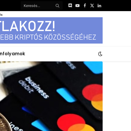
Discord
YouTube
Facebook
X
LinkedIn
(Twitter)
és
anfolyamok