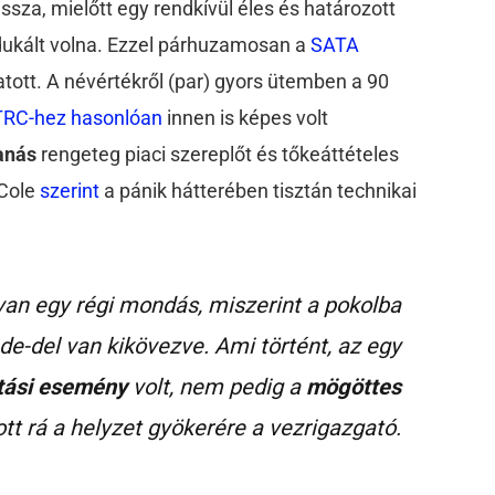
issza, mielőtt egy rendkívül éles és határozott
odukált volna. Ezzel párhuzamosan a
SATA
tott. A névértékről (par) gyors ütemben a 90
RC-hez hasonlóan
innen is képes volt
anás
rengeteg piaci szereplőt és tőkeáttételes
 Cole
szerint
a pánik hátterében tisztán technikai
van egy régi mondás, miszerint a pokolba
ade-del van kikövezve. Ami történt, az egy
itási esemény
volt, nem pedig a
mögöttes
ott rá a helyzet gyökerére a vezrigazgató.