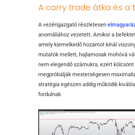
A carry trade átka és a 
A vezérigazgató részletesen
elmagyará
anomáliához vezetett. Amikor a befekte
amely kiemelkedő hozamot kínál viszonyl
mutatók mellett, hajlamosak mohóvá vál
nem elegendő számukra, ezért kölcsönt v
megpróbálják mesterségesen maximalizál
stratégia egészen addig működik kiválóa
fordulnak.