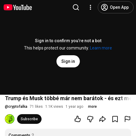
Open App
Sign in to confirm you’re not a bot
This helps protect our community.
Learn more
Sign in
Trump és Musk többé már nem barátok - és ezt megér
@
cryptofalka
71 likes
1.1K views
1 year ago
more
Subscribe
Comments
2