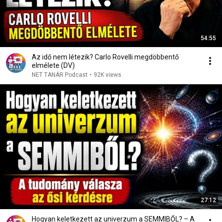
54:55
Az idő nem létezik? Carlo Rovelli megdöbbentő
elmélete (DV)
NET TANÁR Podcast
•
92K views
27:12
Hogyan keletkezett az univerzum a SEMMIBŐL? – A