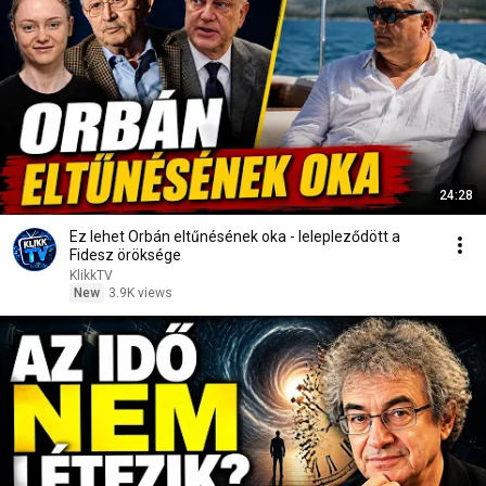
24:28
Ez lehet Orbán eltűnésének oka - lelepleződött a
Fidesz öröksége
KlikkTV
New
3.9K views