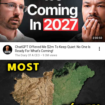
2:00:50
ChatGPT Offered Me $2m To Keep Quiet: No One Is
Ready For What's Coming!
The Diary Of A CEO
•
9.3M views