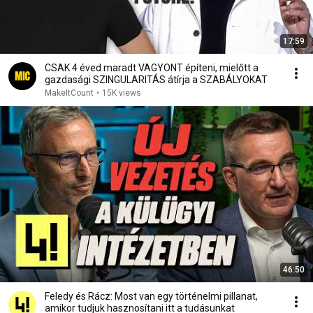
17:59
CSAK 4 éved maradt VAGYONT építeni, mielőtt a
gazdasági SZINGULARITÁS átírja a SZABÁLYOKAT
MakeItCount
•
15K views
46:50
Feledy és Rácz: Most van egy történelmi pillanat,
amikor tudjuk hasznosítani itt a tudásunkat