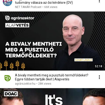
tudomány válasza az ősi kérdésre (DV)
NET TANÁR Podcast
•
66K views
52:18
A bivaly mentheti meg a pusztuló termőföldeket?
Egyre többen tartják őket | Alapvetés
agrárszektor.hu
•
28K views