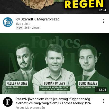
32:04
Így Száradt Ki Magyarország
Tízes Lista
New
261K views
1:13:06
Passzív jövedelem és teljes anyagi függetlenség –
elérhető cél vagy vágyálom? / Forbes Money #24
Forbes Magyarország