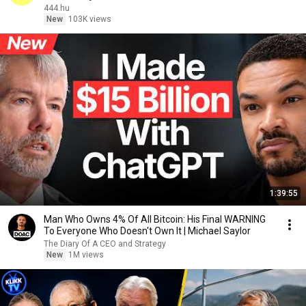
444.hu
New
103K views
1:39:55
Man Who Owns 4% Of All Bitcoin: His Final WARNING
To Everyone Who Doesn't Own It | Michael Saylor
The Diary Of A CEO and Strategy
New
1M views