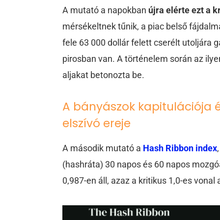
A mutató a napokban
újra elérte ezt a 
mérsékeltnek tűnik, a piac belső fájda
fele 63 000 dollár felett cserélt utoljár
pirosban van. A történelem során az ilye
aljakat betonozta be.
A bányászok kapitulációja é
elszívó ereje
A második mutató a
Hash Ribbon index
(hashráta) 30 napos és 60 napos mozgóát
0,987-en áll, azaz a kritikus 1,0-es vonal