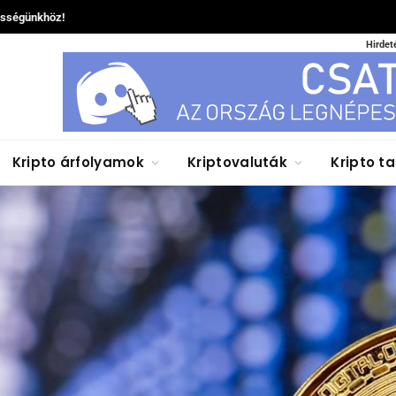
össégünkhöz!
Hirdet
Kripto árfolyamok
Kriptovaluták
Kripto t