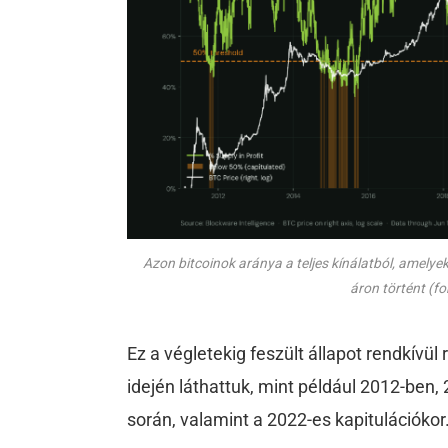
Azon bitcoinok aránya a teljes kínálatból, amel
áron történt (fo
Ez a végletekig feszült állapot rendkívül
idején láthattuk, mint például 2012-ben,
során, valamint a 2022-es kapitulációkor