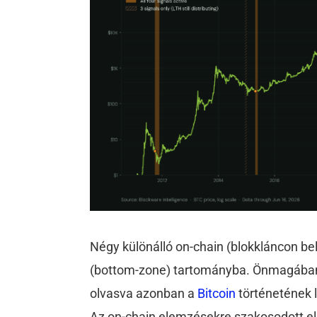
Négy különálló on-chain (blokkláncon belü
(bottom-zone) tartományba. Önmagában 
olvasva azonban a
Bitcoin
történetének 
Az on-chain elemzésekre szakosodott el