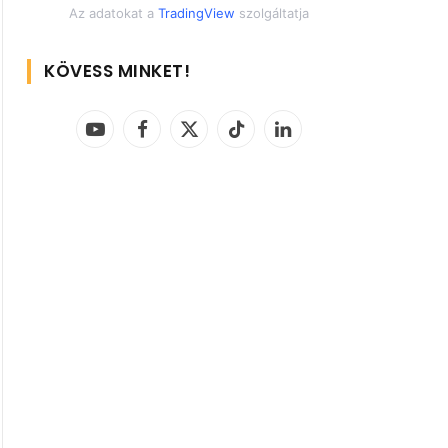
Az adatokat a
TradingView
szolgáltatja
KÖVESS MINKET!
YouTube
Facebook
X
TikTok
LinkedIn
(Twitter)