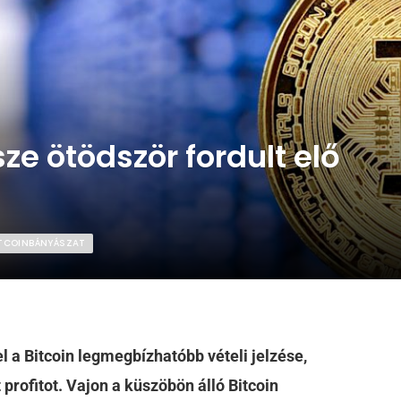
ze ötödször fordult elő
BITCOINBÁNYÁSZAT
el a Bitcoin legmegbízhatóbb vételi jelzése,
profitot. Vajon a küszöbön álló Bitcoin