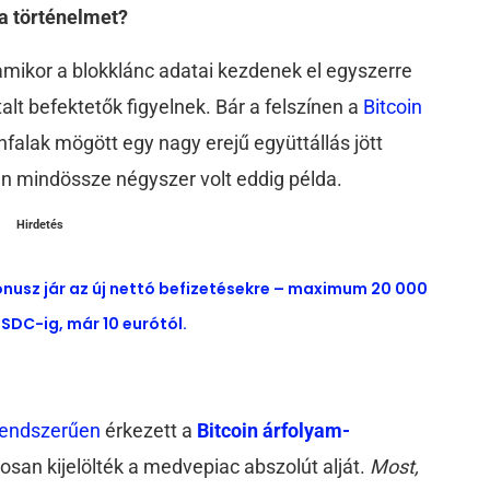
 a történelmet?
e amikor a blokklánc adatai kezdenek el egyszerre
lt befektetők figyelnek. Bár a felszínen a
Bitcoin
nfalak mögött egy nagy erejű együttállás jött
ben mindössze négyszer volt eddig példa.
Hirdetés
ónusz jár az új nettó befizetésekre – maximum 20 000
SDC-ig, már 10 eurótól.
endszerűen
érkezett a
Bitcoin árfolyam-
osan kijelölték a medvepiac abszolút alját.
Most,