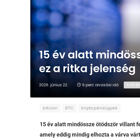
15 év alatt mindöss
ez a ritka jelenség
2026. június 22.
6 perc olvasási idő
AI ÉS 
bitcoin
BTC
kriptopénzügyek
15 év alatt mindössze ötödször villant f
amely eddig mindig elhozta a várva várt 