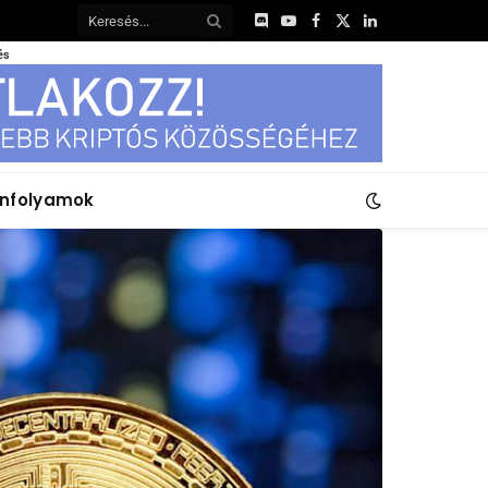
Discord
YouTube
Facebook
X
LinkedIn
(Twitter)
és
anfolyamok