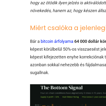
hogy az ötödik ilyen jelzés is aktiválód
növekedés, hanem az, hogy készen állsz
Miért csalóka a jelenleg
Bár a
bitcoin árfolyama
64 000 dollár k
képest körülbelül 50%-os visszaesést je
képest kifejezetten enyhe korrekciónak 
azonban sokkal nehezebb és fájdalmasa
sugallnak.