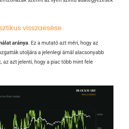
sztikus visszaesése
ínálat aránya
. Ez a mutató azt méri, hogy az
gatták utoljára a jelenlegi árnál alacsonyabb
 az azt jelenti, hogy a piac több mint fele