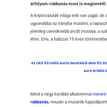
árfolyam-robbanás most is megismétli
A kriptovaluták világa tele van zajjal, d
ugyanabba az irányba mutatni, a tapaszta
jelenleg csendesebb arcát mutatja, a szí
létre. Erre, a hálózat 15 éves történeté
Az OKX 50 millió eurós keretéből akár 8% b
euró értékű U
Mind a négy korábbi alkalommal
menetr
robbanás
, miután a mutatók hajszálpont