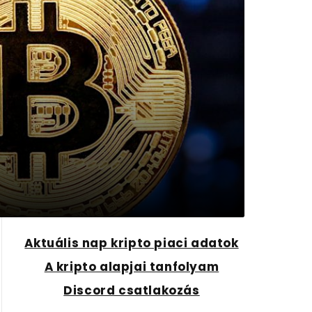
Aktuális nap kripto piaci adatok
A kripto alapjai tanfolyam
Discord csatlakozás