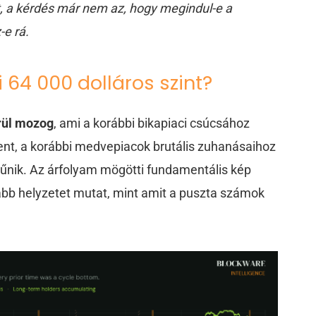
ott, a kérdés már nem az, hogy megindul-e a
-e rá.
i 64 000 dolláros szint?
örül mozog
, ami a korábbi bikapiaci csúcsához
lent, a korábbi medvepiacok brutális zuhanásaihoz
tűnik. Az árfolyam mögötti fundamentális kép
bb helyzetet mutat, mint amit a puszta számok