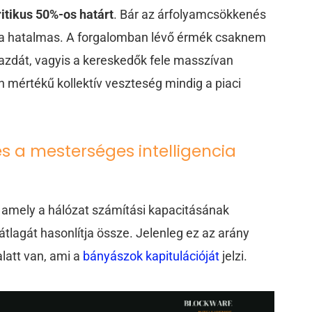
kritikus 50%-os határt
. Bár az árfolyamcsökkenés
lma hatalmas. A forgalomban lévő érmék csaknem
a gazdát, vagyis a kereskedők fele masszívan
n mértékű kollektív veszteség mindig a piaci
s a mesterséges intelligencia
, amely a hálózat számítási kapacitásának
lagát hasonlítja össze. Jelenleg ez az arány
 alatt van, ami a
bányászok kapitulációját
jelzi.