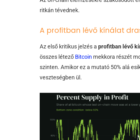
ritkán tévednek.
A profitban lévő kínálat dra
Az első kritikus jelzés a
profitban lévő k
összes létező
Bitcoin
mekkora részét moz
szinten. Amikor ez a mutató 50% alá esik,
veszteségben ül.