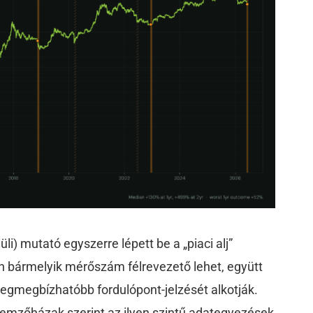
li) mutató egyszerre lépett be a „piaci alj”
bármelyik mérőszám félrevezető lehet, együtt
legmegbízhatóbb fordulópont-jelzését alkotják.
emzőházak szerint az ilyen szintű adategyezések