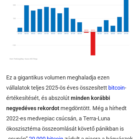
Ez a gigantikus volumen meghaladja ezen
vállalatok teljes 2025-ös éves összesített
bitcoin
-
értékesítését, és abszolút
minden korábbi
negyedéves rekordot
megdöntött. Még a hírhedt
2022-es medvepiac csúcsán, a Terra-Luna
ökoszisztéma összeomlását követő pánikban is
„csupán”
20 000 bitcoin
zúdult a piacra a bányászok