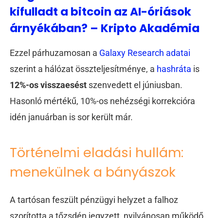
kifulladt a bitcoin az AI-óriások
árnyékában? – Kripto Akadémia
Ezzel párhuzamosan a
Galaxy Research adatai
szerint a hálózat összteljesítménye, a
hashráta
is
12%-os visszaesést
szenvedett el júniusban.
Hasonló mértékű, 10%-os nehézségi korrekcióra
idén januárban is sor került már.
Történelmi eladási hullám:
menekülnek a bányászok
A tartósan feszült pénzügyi helyzet a falhoz
szorította a tőzsdén jegyzett, nyilvánosan működő