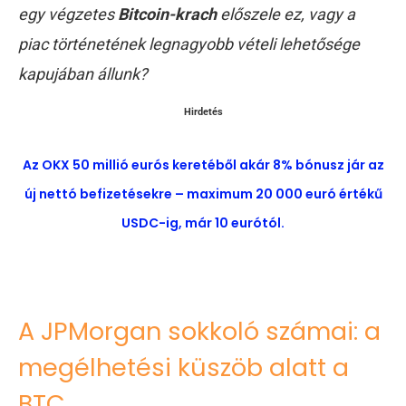
egy végzetes
Bitcoin-krach
előszele ez, vagy a
piac történetének legnagyobb vételi lehetősége
kapujában állunk?
Hirdetés
Az OKX 50 millió eurós keretéből akár 8% bónusz jár az
új nettó befizetésekre – maximum 20 000 euró értékű
USDC-ig, már 10 eurótól.
A JPMorgan sokkoló számai: a
megélhetési küszöb alatt a
BTC