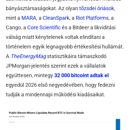
bányásztársaságokat. Az olyan
tőzsdei óriások
,
mint a
MARA
, a
CleanSpark
, a
Riot Platforms
, a
Cango, a
Core Scientific
és a Bitdeer a likviditási
válság miatt kénytelenek voltak elindítani a
történelem egyik legnagyobb értékesítési hullámát.
A
TheEnergyMag
statisztikáira támaszkodó
JPMorgan-jelentés szerint ezek a vállalatok
együttesen, mintegy
32 000 bitcoint adtak el
egyedül 2026 első negyedévében, hogy fedezni
tudják a mindennapi működési kiadásaikat.