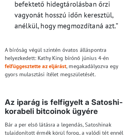
befektető hidegtárolásban őrzi
vagyonát hosszú időn keresztül,
anélkül, hogy megmozdítaná azt.”
A bíróság végül szintén óvatos álláspontra
helyezkedett: Kathy King bírónő június 4-én
felfüggesztette az eljárást
, megakadályozva egy
gyors mulasztási ítélet megszületését.
Az iparág is felfigyelt a Satoshi-
korabeli bitcoinok ügyére
Bár a per első látásra a legendás, Satoshinak
tulajdonított érmék körül forog, a valódi tét ennél