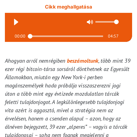
Cikk meghallgatása
00:00
04:57
Ahogyan arról nemrégiben
beszámoltunk
, több mint 39
ezer régi bitcoin-társa sorsáról dönthetnek az Egyesült
Államokban, miután egy New York-i perben
magánszemélyek hada próbálja visszaszerezni jogi
úton a több mint egy évtizede mozdulatlan tárcák
feletti tulajdonjogot. A legkülönlegesebb tulajdonjogi
vita azért is aggasztó, mivel a stratégia nem az
érvelésen, hanem a csenden alapul – azon, hogy az
álnéven bejegyzett, 39 ezer „alperes” – vagyis a tárcák
tulajdonosai – soha nem fognak megjelenni a