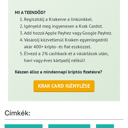
MI A TEENDŐD?
Regisztrálj a Krakenre a linkünkkel.
Igényeld meg ingyenesen a Krak Cardot.
Add hozzá Apple Payhez vagy Google Payhez.
Vásárolj közvetlenül Kraken egyenlegedről
akár 400+ kripto- és fiat eszközzel.
Élvezd a 2% cashback-et a vásárlások után,
havi vagy éves kártyadíj nélkül!
Készen állsz a mindennapi kriptós fizetésre?
KRAK CARD IGÉNYLÉSE
Címkék: