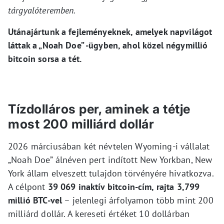
tárgyalóteremben.
Utánajártunk a fejleményeknek, amelyek napvilágot
láttak a „Noah Doe” -ügyben, ahol közel négymillió
bitcoin sorsa a tét.
Tízdolláros per, aminek a tétje
most 200 milliárd dollár
2026 márciusában két névtelen Wyoming-i vállalat
„Noah Doe” álnéven pert indított New Yorkban, New
York állam elveszett tulajdon törvényére hivatkozva.
A célpont
39 069 inaktív bitcoin-cím, rajta 3,799
millió BTC-vel
– jelenlegi árfolyamon több mint 200
milliárd dollár. A kereseti értéket 10 dollárban