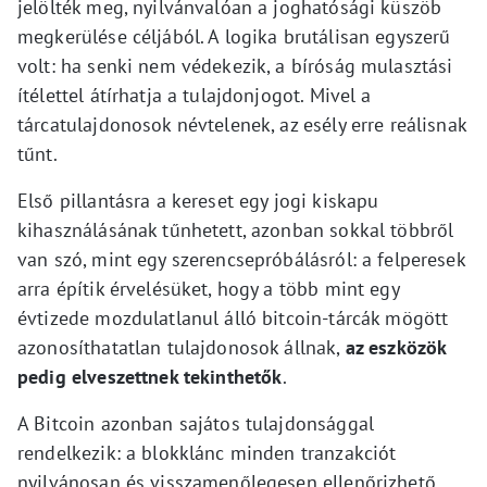
jelölték meg, nyilvánvalóan a joghatósági küszöb
megkerülése céljából. A logika brutálisan egyszerű
volt: ha senki nem védekezik, a bíróság mulasztási
ítélettel átírhatja a tulajdonjogot. Mivel a
tárcatulajdonosok névtelenek, az esély erre reálisnak
tűnt.
Első pillantásra a kereset egy jogi kiskapu
kihasználásának tűnhetett, azonban sokkal többről
van szó, mint egy szerencsepróbálásról: a felperesek
arra építik érvelésüket, hogy a több mint egy
évtizede mozdulatlanul álló bitcoin-tárcák mögött
azonosíthatatlan tulajdonosok állnak,
az eszközök
pedig elveszettnek tekinthetők
.
A Bitcoin azonban sajátos tulajdonsággal
rendelkezik: a blokklánc minden tranzakciót
nyilvánosan és visszamenőlegesen ellenőrizhető