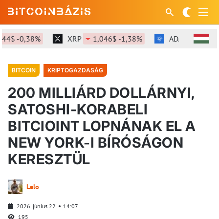
$ -0,38%
XRP
1,046$ -1,38%
ADA
0,2$ +4,6
BITCOIN
KRIPTOGAZDASÁG
200 MILLIÁRD DOLLÁRNYI,
SATOSHI-KORABELI
BITCIOINT LOPNÁNAK EL A
NEW YORK-I BÍRÓSÁGON
KERESZTÜL
Lelo
2026. június 22.
14:07
195