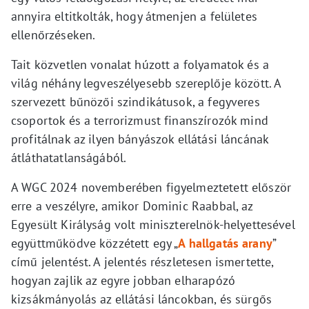
annyira eltitkolták, hogy átmenjen a felületes
ellenőrzéseken.
Tait közvetlen vonalat húzott a folyamatok és a
világ néhány legveszélyesebb szereplője között. A
szervezett bűnözői szindikátusok, a fegyveres
csoportok és a terrorizmust finanszírozók mind
profitálnak az ilyen bányászok ellátási láncának
átláthatatlanságából.
A WGC 2024 novemberében figyelmeztetett először
erre a veszélyre, amikor Dominic Raabbal, az
Egyesült Királyság volt miniszterelnök-helyettesével
együttműködve közzétett egy „
A hallgatás arany
”
című jelentést. A jelentés részletesen ismertette,
hogyan zajlik az egyre jobban elharapózó
kizsákmányolás az ellátási láncokban, és sürgős