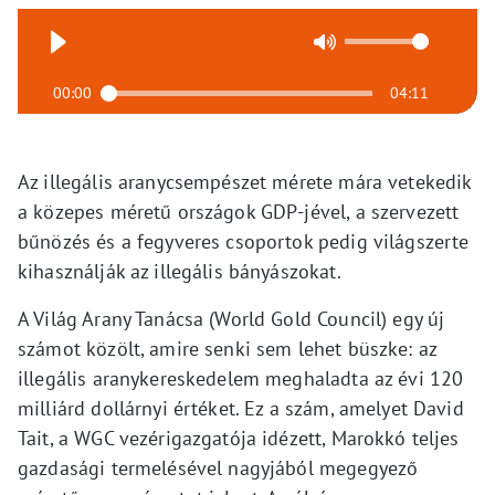
00:00
04:11
Az illegális aranycsempészet mérete mára vetekedik
a közepes méretű országok GDP-jével, a szervezett
bűnözés és a fegyveres csoportok pedig világszerte
kihasználják az illegális bányászokat.
A Világ Arany Tanácsa (World Gold Council) egy új
számot közölt, amire senki sem lehet büszke: az
illegális aranykereskedelem meghaladta az évi 120
milliárd dollárnyi értéket. Ez a szám, amelyet David
Tait, a WGC vezérigazgatója idézett, Marokkó teljes
gazdasági termelésével nagyjából megegyező