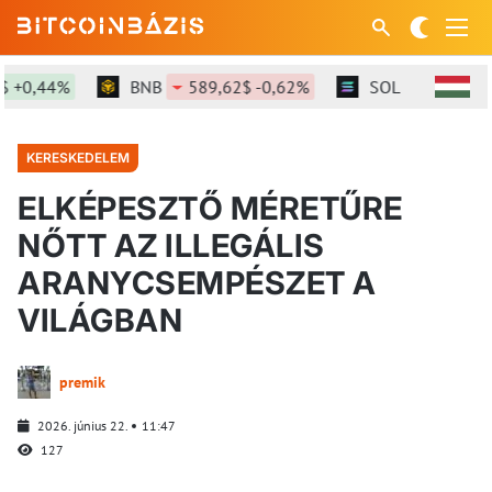
+0,44%
BNB
589,62$ -0,62%
SOL
73,64$ +0
KERESKEDELEM
ELKÉPESZTŐ MÉRETŰRE
NŐTT AZ ILLEGÁLIS
ARANYCSEMPÉSZET A
VILÁGBAN
premik
2026. június 22.
11:47
127