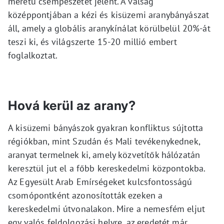
méretű csempészetet jelent. A válság
középpontjában a kézi és kisüzemi aranybányászat
áll, amely a globális aranykínálat körülbelül 20%-át
teszi ki, és világszerte 15-20 millió embert
foglalkoztat.
Hová kerül az arany?
A kisüzemi bányászok gyakran konfliktus sújtotta
régiókban, mint Szudán és Mali tevékenykednek,
aranyat termelnek ki, amely közvetítők hálózatán
keresztül jut el a főbb kereskedelmi központokba.
Az Egyesült Arab Emírségeket kulcsfontosságú
csomópontként azonosították ezeken a
kereskedelmi útvonalakon. Mire a nemesfém eljut
egy valós feldolgozási helyre, az eredetét már