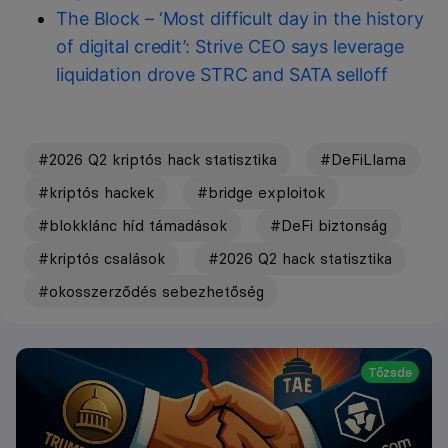
The Block – ‘Most difficult day in the history
of digital credit’: Strive CEO says leverage
liquidation drove STRC and SATA selloff
#2026 Q2 kriptós hack statisztika
#DeFiLlama
#kriptós hackek
#bridge exploitok
#blokklánc híd támadások
#DeFi biztonság
#kriptós csalások
#2026 Q2 hack statisztika
#okosszerződés sebezhetőség
Tőzsde