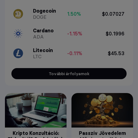
Dogecoin
1.50%
$0.07027
DOGE
Cardano
-1.15%
$0.1996
ADA
Litecoin
-0.11%
$45.53
LTC
További árfolyamok
Kripto Konzultáció:
Passzív Jövedelem