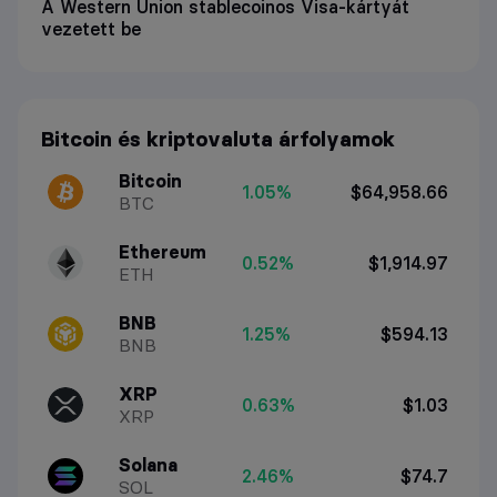
A Western Union stablecoinos Visa-kártyát
vezetett be
Bitcoin és kriptovaluta árfolyamok
Bitcoin
1.05%
$64,958.66
BTC
Ethereum
0.52%
$1,914.97
ETH
BNB
1.25%
$594.13
BNB
XRP
0.63%
$1.03
XRP
Solana
2.46%
$74.7
SOL