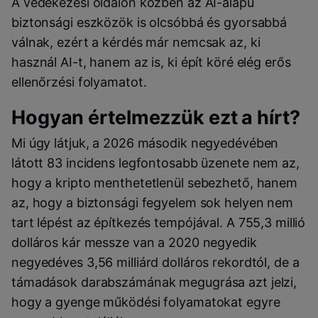
A védekezési oldalon közben az AI-alapú
biztonsági eszközök is olcsóbbá és gyorsabbá
válnak, ezért a kérdés már nemcsak az, ki
használ AI-t, hanem az is, ki épít köré elég erős
ellenőrzési folyamatot.
Hogyan értelmezzük ezt a hírt?
Mi úgy látjuk, a 2026 második negyedévében
látott 83 incidens legfontosabb üzenete nem az,
hogy a kripto menthetetlenül sebezhető, hanem
az, hogy a biztonsági fegyelem sok helyen nem
tart lépést az építkezés tempójával. A 755,3 millió
dolláros kár messze van a 2020 negyedik
negyedéves 3,56 milliárd dolláros rekordtól, de a
támadások darabszámának megugrása azt jelzi,
hogy a gyenge működési folyamatokat egyre