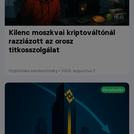
Kilenc moszkvai kriptováltónál
razziázott az orosz
titkosszolgálat
Cryptofalka szerkesztőség • 2026. augusztus 7.
Kereskedés