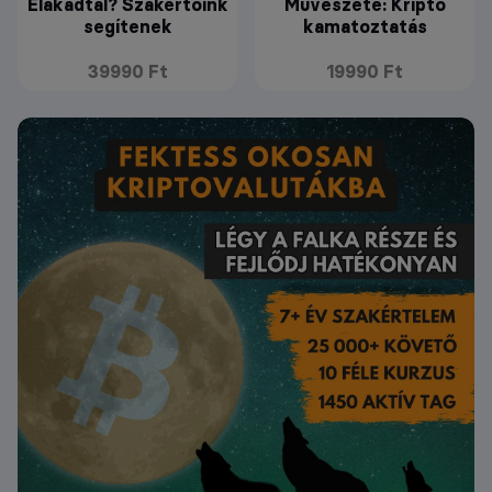
Elakadtál? Szakértőink
Művészete: Kripto
segítenek
kamatoztatás
39990 Ft
19990 Ft