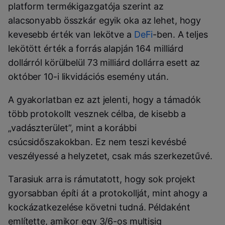
platform termékigazgatója szerint az
alacsonyabb összkár egyik oka az lehet, hogy
kevesebb érték van lekötve a
DeFi
-ben. A teljes
lekötött érték a forrás alapján 164 milliárd
dollárról körülbelül 73 milliárd dollárra esett az
október 10-i likvidációs esemény után.
A gyakorlatban ez azt jelenti, hogy a támadók
több protokollt vesznek célba, de kisebb a
„vadászterület”, mint a korábbi
csúcsidőszakokban. Ez nem teszi kevésbé
veszélyessé a helyzetet, csak más szerkezetűvé.
Tarasiuk arra is rámutatott, hogy sok projekt
gyorsabban építi át a protokollját, mint ahogy a
kockázatkezelése követni tudná. Példaként
említette, amikor egy 3/6-os multisig