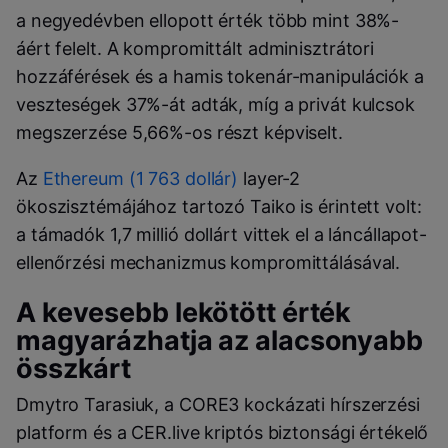
a negyedévben ellopott érték több mint 38%-
áért felelt. A kompromittált adminisztrátori
hozzáférések és a hamis tokenár-manipulációk a
veszteségek 37%-át adták, míg a privát kulcsok
megszerzése 5,66%-os részt képviselt.
Az
Ethereum (1 763 dollár)
layer-2
ökoszisztémájához tartozó Taiko is érintett volt:
a támadók 1,7 millió dollárt vittek el a láncállapot-
ellenőrzési mechanizmus kompromittálásával.
A kevesebb lekötött érték
magyarázhatja az alacsonyabb
összkárt
Dmytro Tarasiuk, a CORE3 kockázati hírszerzési
platform és a CER.live kriptós biztonsági értékelő