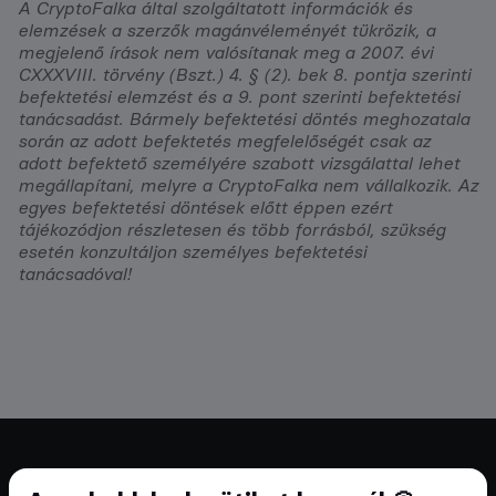
A CryptoFalka által szolgáltatott információk és
elemzések a szerzők magánvéleményét tükrözik, a
megjelenő írások nem valósítanak meg a 2007. évi
CXXXVIII. törvény (Bszt.) 4. § (2). bek 8. pontja szerinti
befektetési elemzést és a 9. pont szerinti befektetési
tanácsadást. Bármely befektetési döntés meghozatala
során az adott befektetés megfelelőségét csak az
adott befektető személyére szabott vizsgálattal lehet
megállapítani, melyre a CryptoFalka nem vállalkozik. Az
egyes befektetési döntések előtt éppen ezért
tájékozódjon részletesen és több forrásból, szükség
esetén konzultáljon személyes befektetési
tanácsadóval!
Cryptofalka 2018 óta