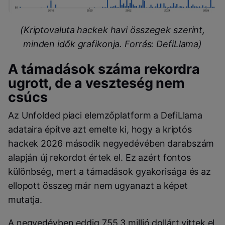
(Kriptovaluta hackek havi összegek szerint,
minden idők grafikonja. Forrás: DefiLlama)
A támadások száma rekordra
ugrott, de a veszteség nem
csúcs
Az Unfolded piaci elemzőplatform a DefiLlama
adataira építve azt emelte ki, hogy a kriptós
hackek 2026 második negyedévében darabszám
alapján új rekordot értek el. Ez azért fontos
különbség, mert a támadások gyakorisága és az
ellopott összeg már nem ugyanazt a képet
mutatja.
A negyedévben eddig 755,3 millió dollárt vittek el