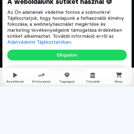
A weboldalunk sütiket használ 🍪
Szívünkön viseljük a blokklánc technológia
Az Ön adatainak védelme fontos a számunkra!
népszerűsítését Magyarországon, ezért 2018 óta a
Tájékoztatjuk, hogy honlapunk a felhasználói élmény
Cryptofalka célja, hogy biztosítsa a hazai közösség
fokozása, a webhelyhasználat megértése és
és vállalatok digitális oktatását és fejlődését.
marketing tevékenységeink támogatása érdekében
sütiket alkalmazhat. További információ erről az
Adatvédelmi Tájékoztatóban
.
Oldalak
Elfogadom
Hírek
További lehetőségek
Árfolyamok
Rólunk
Kezdőknek
Árfolyamok
Tagságok
Tőzsdék
Shop
Karrier
Media
Oktatás
Bevezető cikkek