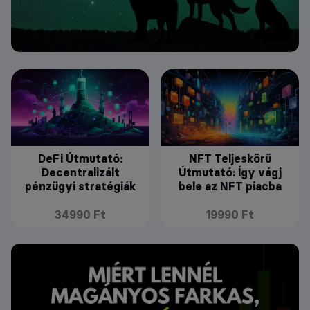
DeFi Útmutató:
NFT Teljeskörű
Decentralizált
Útmutató: Így vágj
pénzügyi stratégiák
bele az NFT piacba
34990 Ft
19990 Ft