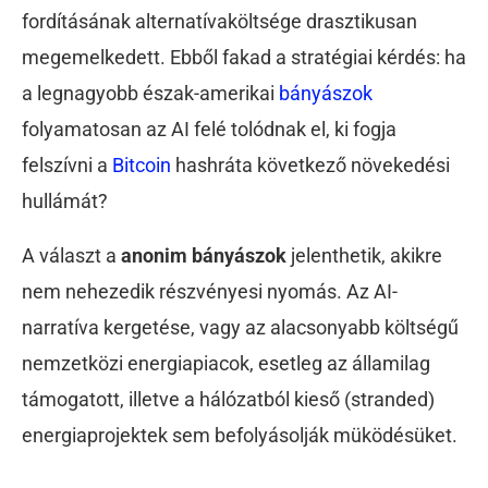
fordításának alternatívaköltsége drasztikusan
megemelkedett. Ebből fakad a stratégiai kérdés: ha
a legnagyobb észak-amerikai
bányászok
folyamatosan az AI felé tolódnak el, ki fogja
felszívni a
Bitcoin
hashráta következő növekedési
hullámát?
A választ a
anonim bányászok
jelenthetik, akikre
nem nehezedik részvényesi nyomás. Az AI-
narratíva kergetése, vagy az alacsonyabb költségű
nemzetközi energiapiacok, esetleg az államilag
támogatott, illetve a hálózatból kieső (stranded)
energiaprojektek sem befolyásolják müködésüket.