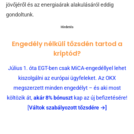
jövőjéről és az energiaárak alakulásáról eddig
gondoltunk.
Hirdetés
Engedély nélküli tőzsdén tartod a
kriptód?
Július 1. óta EGT-ben csak MiCA-engedéllyel lehet
kiszolgálni az európai ügyfeleket. Az OKX
megszerzett minden engedélyt – és aki most
költözik át,
akár 8% bónuszt
kap az új befizetésére!
[
Váltok szabályozott tőzsdére →]