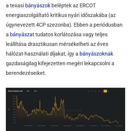
a texasi
bányászok
beléptek az ERCOT
energiaszolgáltató kritikus nyári időszakába (az
úgynevezett 4CP szezonba). Ebben a periódusban
a
bányászat
tudatos korlátozása vagy teljes
leállítása drasztikusan mérsékelheti az éves
hálózat-használati díjakat, így a
bányászoknak
gazdaságilag kifejezetten megéri lekapcsolni a
berendezéseiket.