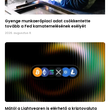
Gyenge munkaerőpiaci adat csökkentette
tovább a Fed kamatemelésének esélyét
2026. augusztus 8.
Mától a Lightyearen is elérhető a kriptovaluta