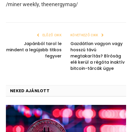
/miner weekly, theenergymag/
ELŐZŐ CIKK
KÖVETKEZŐ CIKK
Japánból tarol le
Gazdátlan vagyon vagy
mindent a legújabb titkos
hosszú távú
fegyver
megtakarítás? Bíróság
elé kerül a régóta inaktív
bitcoin-tárcák ügye
NEKED AJÁNLOTT