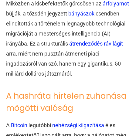
Miközben a kisbefektetők görcsösen az
árfolyamot
bújják, a tőzsdén jegyzett
bányászok
csendben
elindították a történelem legnagyobb technológiai
migrációját a mesterséges intelligencia (AI)
irányába. Ez a strukturális
átrendeződés rávilágít
arra, miért nem pusztán átmeneti piaci
ingadozásról van szó, hanem egy gigantikus, 50
milliárd dolláros játszmáról.
A hashráta hirtelen zuhanása
mögötti valóság
A
Bitcoin
legutóbbi
nehézségi kiigazítása
éles
emlékeztetőül szolgált arra, hogy a hálózatot még