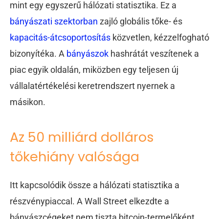
mint egy egyszerű hálózati statisztika. Ez a
bányászati szektorban
zajló globális tőke- és
kapacitás-átcsoportosítás
közvetlen, kézzelfogható
bizonyítéka. A
bányászok
hashrátát veszítenek a
piac egyik oldalán, miközben egy teljesen új
vállalatértékelési keretrendszert nyernek a
másikon.
Az 50 milliárd dolláros
tőkehiány valósága
Itt kapcsolódik össze a hálózati statisztika a
részvénypiaccal. A Wall Street elkezdte a
bányászcégeket nem tiszta bitcoin-termelőként,