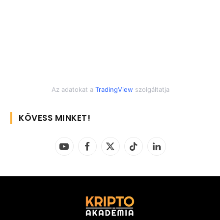
Az adatokat a
TradingView
szolgáltatja
KÖVESS MINKET!
YouTube
Facebook
X
TikTok
LinkedIn
(Twitter)