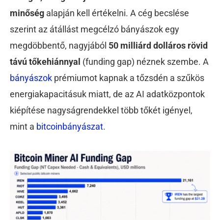
minőség
alapján kell értékelni. A cég becslése
szerint az átállást megcélzó bányászok egy
megdöbbentő, nagyjából
50 milliárd dolláros rövid
távú tőkehiánnyal
(funding gap) néznek szembe. A
bányászok
prémiumot kapnak a tőzsdén a szűkös
energiakapacitásuk miatt, de az AI adatközpontok
kiépítése nagyságrendekkel több tőkét igényel,
mint a
bitcoinbányászat
.