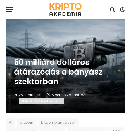
50 milliárd dolláros
átárazódás a bányász
szektorban
2026. június 23.
6 perc olvasási idő
AI ÉS BITCOINBÁNYÁSZAT
AI
bitcoin
bitcoinbányászat