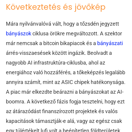
Következtetés és jövőkép
Mára nyilvánvalóvá vált, hogy a tőzsdén jegyzett
bányászok
ciklusa örökre megváltozott. A szektor
már nemcsak a bitcoin bikapiacok és a
bányászati
árrés-visszaesések között ingázik. Beolvadt a
nagyobb AI infrastruktúra-ciklusba, ahol az
energiához való hozzáférés, a tőkeképzés legalább
annyira számít, mint az ASIC chipek hatékonysága.
A piac már elkezdte beárazni a bányászokat az AI-
boomra. A következő fázis fogja tesztelni, hogy ezt
az átárazódást finanszírozott projektek és valós
kapacitások támasztják-e alá, vagy az egész csak
egy túlértékelt lufi volt a beépítetlen földterületek