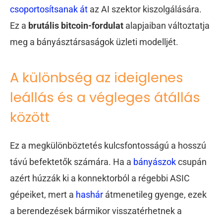
csoportosítsanak át
az AI szektor kiszolgálására.
Ez a
brutális bitcoin-fordulat
alapjaiban változtatja
meg a bányásztársaságok üzleti modelljét.
A különbség az ideiglenes
leállás és a végleges átállás
között
Ez a megkülönböztetés kulcsfontosságú a hosszú
távú befektetők számára. Ha a
bányászok
csupán
azért húzzák ki a konnektorból a régebbi ASIC
gépeiket, mert a
hashár
átmenetileg gyenge, ezek
a berendezések bármikor visszatérhetnek a