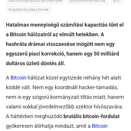
bitcoinbányászrészvények
bitcoinbáynászok
BTC
kriptobányász hírek
Hatalmas mennyiségű számítási kapacitás tűnt el
a Bitcoin hálózatról az elmúlt hetekben. A
hashráta drámai visszaesése mögött nem egy
egyszerű piaci korrekció, hanem egy 50 milliárd
dolláros üzleti döntés áll.
A
Bitcoin
hálózat közel egytizede néhány hét alatt
köddé vált. Nem egy koordinált hacker-támadás,
nem is egy szigorú kormányzati tiltás miatt, hanem
valami sokkal jövedelmezőbb szektor hívószavára.
A háttérben meghúzódó
brutális bitcoin-fordulat
gyökeresen átírhatja mindazt, amit a
Bitcoin