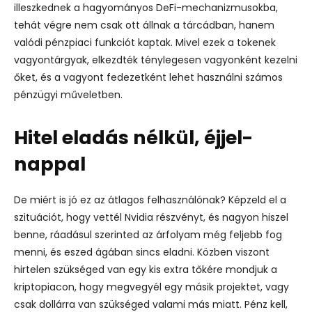
illeszkednek a hagyományos DeFi-mechanizmusokba,
tehát végre nem csak ott állnak a tárcádban, hanem
valódi pénzpiaci funkciót kaptak.
Mivel ezek a tokenek
vagyontárgyak, elkezdték ténylegesen vagyonként kezelni
őket, és a vagyont fedezetként lehet használni számos
pénzügyi műveletben.
Hitel eladás nélkül, éjjel-
nappal
De miért is jó ez az átlagos felhasználónak? Képzeld el a
szituációt, hogy vettél Nvidia részvényt, és nagyon hiszel
benne, ráadásul szerinted az árfolyam még feljebb fog
menni, és eszed ágában sincs eladni.
Közben viszont
hirtelen szükséged van egy kis extra tőkére mondjuk a
kriptopiacon, hogy megvegyél egy másik projektet, vagy
csak dollárra van szükséged valami más miatt. Pénz kell,