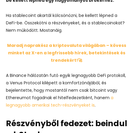
be kellett lépned egy hagyományos brókerhez.
Ha stablecoint akartál kölcsönözni, be kellett lépned a
DeFi-be. Összekötni a részvényeket, és a stablecoinokat?
Nem működött. Mostanáig.
Maradj naprakész a kriptovaluta világában – kövess
minket az X-en a legfrissebb hírek, betekintések és
trendekért!🚀
A Binance hálózatán futó egyik legnagyobb DeFi protokoll,
a Venus Protocol kilépett a komfortzónájából, és
bejelentette, hogy mostantól nem csak bitcoint vagy
Ethereumot fogadnak el hitelfedezetként, hanem
a
legnagyobb amerikai tech-részvényeket is
.
Részvényből fedezet: beindul