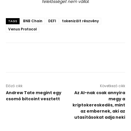
felelősséget nem vállal.
BNB Chain
DEFI
tokenizált részvény
TAGS
Venus Protocol
Előző cikk
Következő cikk
Andrew Tate megint egy
Az AI-nak csak annyira
csomó bitcoint vesztett
megy a
kriptokereskedés, mint
az embernek, aki az
utasításokat adja neki