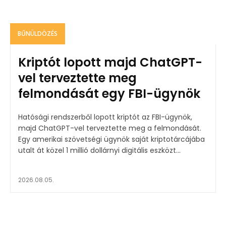
BŰNÜLDÖZÉS
Kriptót lopott majd ChatGPT-
vel terveztette meg
felmondását egy FBI-ügynök
Hatósági rendszerből lopott kriptót az FBI-ügynök,
majd ChatGPT-vel terveztette meg a felmondását.
Egy amerikai szövetségi ügynök saját kriptotárcájába
utalt át közel 1 millió dollárnyi digitális eszközt...
2026.08.05.