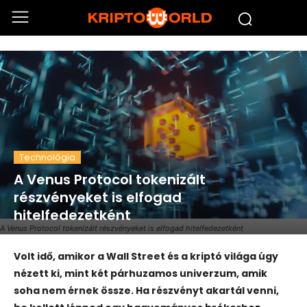
Technológia
A Venus Protocol tokenizált
részvényeket is elfogad
hitelfedezetként
A Venus Protocol tokenizált részvényeket is elfogad hitelfedezetként
Volt idő, amikor a Wall Street és a kriptó világa úgy
nézett ki, mint két párhuzamos univerzum, amik
soha nem érnek össze. Ha részvényt akartál venni,