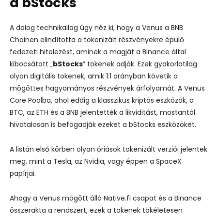
a bStocks
A dolog technikailag úgy néz ki, hogy a Venus a BNB
Chainen elindította a tokenizált részvényekre épülő
fedezeti hitelezést, aminek a magját a Binance által
kibocsátott „
bStocks
” tokenek adják.
Ezek gyakorlatilag
olyan digitális tokenek, amik 1:1 arányban követik a
mögöttes hagyományos részvények árfolyamát.
A Venus
Core Poolba, ahol eddig a klasszikus kriptós eszközök, a
BTC, az ETH és a BNB jelentették a likviditást, mostantól
hivatalosan is befogadják ezeket a bStocks eszközöket.
A listán első körben olyan óriások tokenizált verziói jelentek
meg, mint a Tesla, az Nvidia, vagy éppen a SpaceX
papírjai.
Ahogy a Venus mögött álló Native.fi csapat és a Binance
összerakta a rendszert, ezek a tokenek tökéletesen