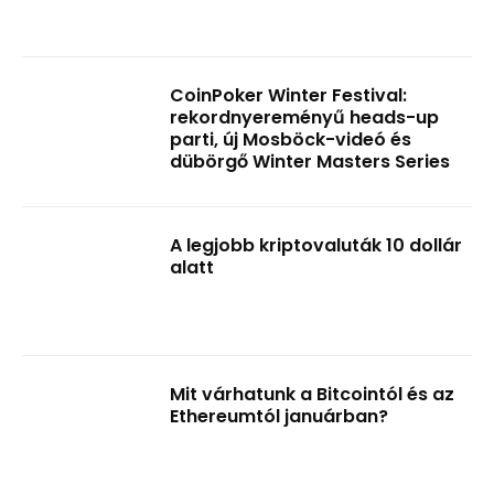
CoinPoker Winter Festival:
rekordnyereményű heads-up
parti, új Mosböck-videó és
dübörgő Winter Masters Series
A legjobb kriptovaluták 10 dollár
alatt
Mit várhatunk a Bitcointól és az
Ethereumtól januárban?