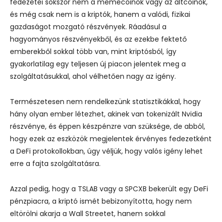
fedezetei sokszor nem a memecoinok vagy az altcoinok,
és még csak nem is a kriptók, hanem a valódi, fizikai
gazdaságot mozgató részvények.
Ráadásul a
hagyományos részvényekből, és az ezekbe fektető
emberekből sokkal több van, mint kriptósból, így
gyakorlatilag egy teljesen új piacon jelentek meg a
szolgáltatásukkal, ahol vélhetően nagy az igény.
Természetesen nem rendelkezünk statisztikákkal, hogy
hány olyan ember létezhet, akinek van tokenizált Nvidia
részvénye, és éppen készpénzre van szüksége, de abból,
hogy ezek az eszközök megjelentek érvényes fedezetként
a DeFi protokollokban, úgy véljük, hogy valós igény lehet
erre a fajta szolgáltatásra.
Azzal pedig, hogy a TSLAB vagy a SPCXB bekerült egy DeFi
pénzpiacra, a kriptó ismét bebizonyította, hogy nem
eltörölni akarja a Wall Streetet, hanem sokkal