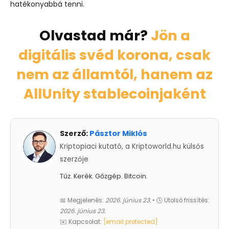
hatékonyabbá tenni.
Olvastad már?
Jön a
digitális svéd korona, csak
nem az államtól, hanem az
AllUnity stablecoinjaként
Szerző:
Pásztor Miklós
Kriptopiaci kutató, a Kriptoworld.hu külsős
szerzője
Tűz. Kerék. Gőzgép. Bitcoin.
📅 Megjelenés:
2026. június 23.
• 🕓 Utolsó frissítés:
2026. június 23.
✉️ Kapcsolat:
[email protected]