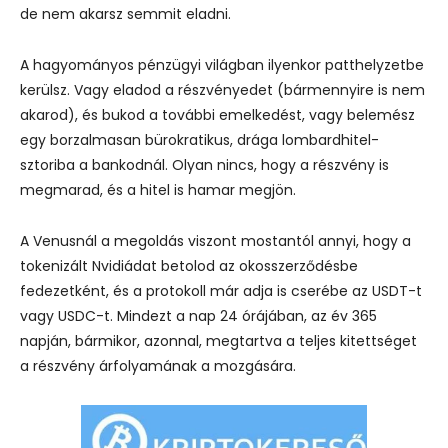
de nem akarsz semmit eladni.
A hagyományos pénzügyi világban ilyenkor patthelyzetbe
kerülsz. Vagy eladod a részvényedet (bármennyire is nem
akarod), és bukod a további emelkedést, vagy belemész
egy borzalmasan bürokratikus, drága lombardhitel-
sztoriba a bankodnál. Olyan nincs, hogy a részvény is
megmarad, és a hitel is hamar megjön.
A Venusnál a megoldás viszont mostantól annyi, hogy a
tokenizált Nvidiádat betolod az okosszerződésbe
fedezetként, és a protokoll már adja is cserébe az USDT-t
vagy USDC-t.
Mindezt a nap 24 órájában, az év 365
napján, bármikor, azonnal, megtartva a teljes kitettséget
a részvény árfolyamának a mozgására.