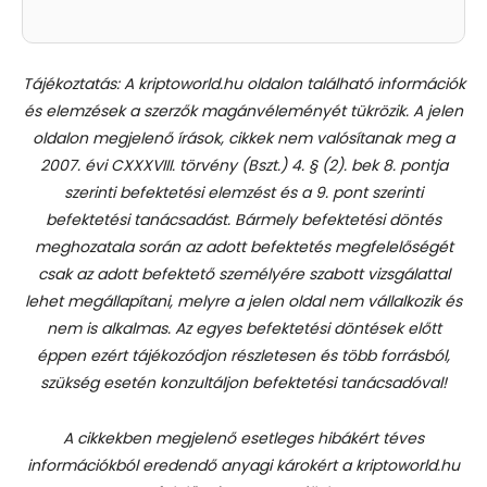
Tájékoztatás: A kriptoworld.hu oldalon található információk
és elemzések a szerzők magánvéleményét tükrözik. A jelen
oldalon megjelenő írások, cikkek nem valósítanak meg a
2007. évi CXXXVIII. törvény (Bszt.) 4. § (2). bek 8. pontja
szerinti befektetési elemzést és a 9. pont szerinti
befektetési tanácsadást.
Bármely befektetési döntés
meghozatala során az adott befektetés megfelelőségét
csak az adott befektető személyére szabott vizsgálattal
lehet megállapítani, melyre a jelen oldal nem vállalkozik és
nem is alkalmas. Az egyes befektetési döntések előtt
éppen ezért tájékozódjon részletesen és több forrásból,
szükség esetén konzultáljon befektetési tanácsadóval!
A cikkekben megjelenő esetleges hibákért téves
információkból eredendő anyagi károkért a kriptoworld.hu