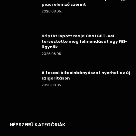
piaci elemző szerint
2026.08.05.
Kriptót lopott majd ChatGPT-vel
terveztette meg felmondását egy FBI-
ügynök
2026.08.05.
A texasi bitcoinbányászat nyerhet az új
szigorításon
2026.08.05.
NÉPSZERŰ KATEGÓRIÁK