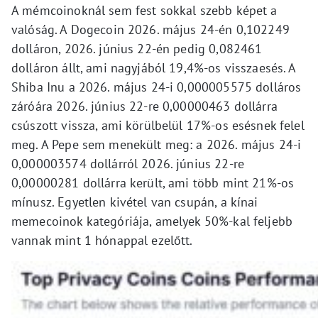
A mémcoinoknál sem fest sokkal szebb képet a
valóság. A Dogecoin 2026. május 24-én 0,102249
dolláron, 2026. június 22-én pedig 0,082461
dolláron állt, ami nagyjából 19,4%-os visszaesés. A
Shiba Inu a 2026. május 24-i 0,000005575 dolláros
záróára 2026. június 22-re 0,00000463 dollárra
csúszott vissza, ami körülbelül 17%-os esésnek felel
meg. A Pepe sem menekült meg: a 2026. május 24-i
0,000003574 dollárról 2026. június 22-re
0,00000281 dollárra került, ami több mint 21%-os
mínusz. Egyetlen kivétel van csupán, a kínai
memecoinok kategóriája, amelyek 50%-kal feljebb
vannak mint 1 hónappal ezelőtt.