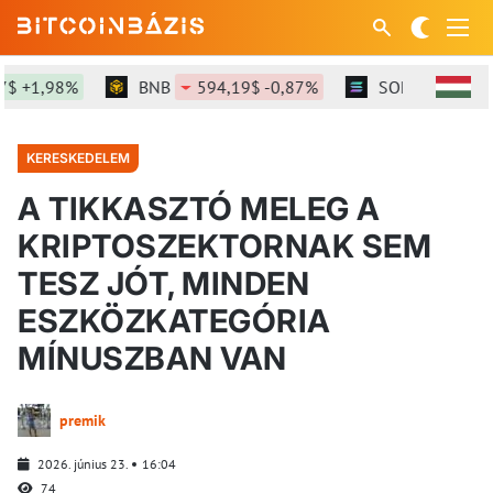
,98%
BNB
594,19$ -0,87%
SOL
73,76$ +0,02
KERESKEDELEM
A TIKKASZTÓ MELEG A
KRIPTOSZEKTORNAK SEM
TESZ JÓT, MINDEN
ESZKÖZKATEGÓRIA
MÍNUSZBAN VAN
premik
2026. június 23.
16:04
74