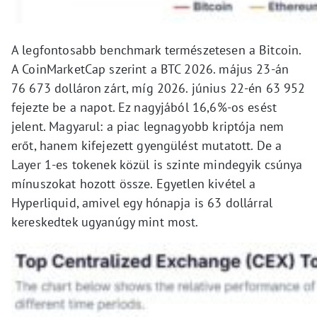
A legfontosabb benchmark természetesen a Bitcoin.
A CoinMarketCap szerint a BTC 2026. május 23-án
76 673 dolláron zárt, míg 2026. június 22-én 63 952
fejezte be a napot. Ez nagyjából 16,6%-os esést
jelent. Magyarul: a piac legnagyobb kriptója nem
erőt, hanem kifejezett gyengülést mutatott. De a
Layer 1-es tokenek közül is szinte mindegyik csúnya
mínuszokat hozott össze. Egyetlen kivétel a
Hyperliquid, amivel egy hónapja is 63 dollárral
kereskedtek ugyanúgy mint most.