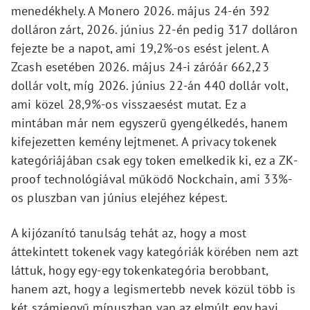
menedékhely. A Monero 2026. május 24-én 392
dolláron zárt, 2026. június 22-én pedig 317 dolláron
fejezte be a napot, ami 19,2%-os esést jelent. A
Zcash esetében 2026. május 24-i záróár 662,23
dollár volt, míg 2026. június 22-án 440 dollár volt,
ami közel 28,9%-os visszaesést mutat. Ez a
mintában már nem egyszerű gyengélkedés, hanem
kifejezetten kemény lejtmenet. A privacy tokenek
kategóriájában csak egy token emelkedik ki, ez a ZK-
proof technológiával működő Nockchain, ami 33%-
os pluszban van június elejéhez képest.
A kijózanító tanulság tehát az, hogy a most
áttekintett tokenek vagy kategóriák körében nem azt
láttuk, hogy egy-egy tokenkategória berobbant,
hanem azt, hogy a legismertebb nevek közül több is
két számjegyű mínuszban van az elmúlt egy havi