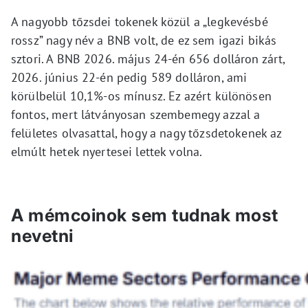
A nagyobb tőzsdei tokenek közül a „legkevésbé
rossz” nagy név a BNB volt, de ez sem igazi bikás
sztori. A BNB 2026. május 24-én 656 dolláron zárt,
2026. június 22-én pedig 589 dolláron, ami
körülbelül 10,1%-os mínusz. Ez azért különösen
fontos, mert látványosan szembemegy azzal a
felületes olvasattal, hogy a nagy tőzsdetokenek az
elmúlt hetek nyertesei lettek volna.
A mémcoinok sem tudnak most
nevetni