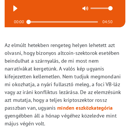
00:00
04:50
Az elmúlt hetekben rengeteg helyen lehetett azt
olvasni, hogy bizonyos altcoin-szektorok esetében
beindulhat a szárnyalás, de mi most nem
narratívákat kergetünk. A valós kép ugyanis
kifejezetten kellemetlen. Nem tudjuk megmondani
mi okozhatja, a nyári fullasztó meleg, a foci VB-láz
vagy az iráni konfliktus lezárása. De az elemzésünk
azt mutatja, hogy a teljes kriptoszektor rossz
passzban van, ugyanis
minden eszközkategória
gyengébben áll a hónap végéhez közeledve mint
május végén volt.