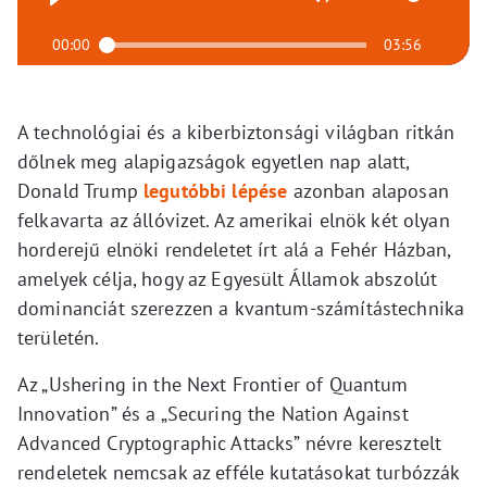
00:00
03:56
A technológiai és a kiberbiztonsági világban ritkán
dőlnek meg alapigazságok egyetlen nap alatt,
Donald Trump
legutóbbi lépése
azonban alaposan
felkavarta az állóvizet. Az amerikai elnök két olyan
horderejű elnöki rendeletet írt alá a Fehér Házban,
amelyek célja, hogy az Egyesült Államok abszolút
dominanciát szerezzen a kvantum-számítástechnika
területén.
Az „Ushering in the Next Frontier of Quantum
Innovation” és a „Securing the Nation Against
Advanced Cryptographic Attacks” névre keresztelt
rendeletek nemcsak az efféle kutatásokat turbózzák