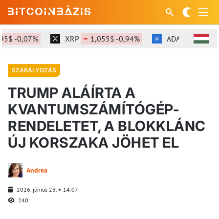
$ -0,07%
XRP
1,055$ -0,94%
ADA
0,189$ -2,
SZABÁLYOZÁS
TRUMP ALÁÍRTA A
KVANTUMSZÁMÍTÓGÉP-
RENDELETET, A BLOKKLÁNC
ÚJ KORSZAKA JÖHET EL
Andrea
2026. június 23.
14:07
240