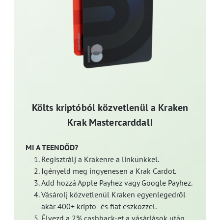
Költs kriptóból közvetlenül a Kraken
Krak Mastercarddal!
MI A TEENDŐD?
Regisztrálj a Krakenre a linkünkkel.
Igényeld meg ingyenesen a Krak Cardot.
Add hozzá Apple Payhez vagy Google Payhez.
Vásárolj közvetlenül Kraken egyenlegedről
akár 400+ kripto- és fiat eszközzel.
Élvezd a 2% cashback-et a vásárlások után,