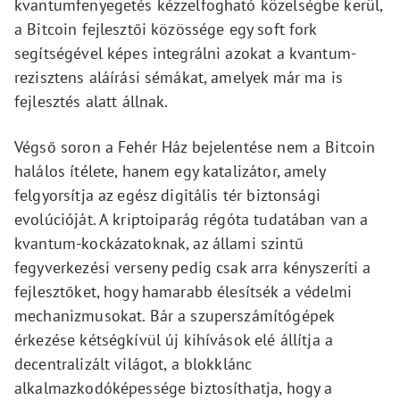
kvantumfenyegetés kézzelfogható közelségbe kerül,
a Bitcoin fejlesztői közössége egy soft fork
segítségével képes integrálni azokat a kvantum-
rezisztens aláírási sémákat, amelyek már ma is
fejlesztés alatt állnak.
Végső soron a Fehér Ház bejelentése nem a Bitcoin
halálos ítélete, hanem egy katalizátor, amely
felgyorsítja az egész digitális tér biztonsági
evolúcióját. A kriptoiparág régóta tudatában van a
kvantum-kockázatoknak, az állami szintű
fegyverkezési verseny pedig csak arra kényszeríti a
fejlesztőket, hogy hamarabb élesítsék a védelmi
mechanizmusokat. Bár a szuperszámítógépek
érkezése kétségkívül új kihívások elé állítja a
decentralizált világot, a blokklánc
alkalmazkodóképessége biztosíthatja, hogy a