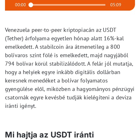
00:00
05:09
Venezuela peer-to-peer kriptopiacán az USDT
(Tether) árfolyama egyetlen hónap alatt 16%-kal
emelkedett. A stabilcoin ára átmenetileg a 800
bolívaros szint fölé is emelkedett, majd nagyjából
794 bolívar körül stabilizálódott. A felár jól mutatja,
hogy a helyiek egyre inkább digitális dollárban
keresnek menedéket a bolívar folyamatos
gyengülése elől, miközben a hagyományos pénzügyi
csatornák egyre kevésbé tudják kielégíteni a deviza
iránti igényt.
Mi hajtja az USDT iránti