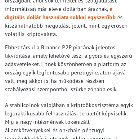
országban, ahol sok terméket és szolgáltatást
informálisan már eleve dollárban áraznak,
a
digitális dollár használata sokkal egyszerűbb
és
kiszámíthatóbb megoldást jelent, mint egy erősen
volatilis kriptovaluta.
Ehhez társul a Binance P2P piacának jelentős
likviditása, amely lehetővé teszi a gyors és egyszerű
adásvételeket. Ennek köszönhetően a platform az
ország egyik legfontosabb pénzügyi csatornájává
vált, még akkor is, ha működése részben
szabályozási szempontból szürke zónába esik.
A stabilcoinok valójában a kriptoökoszisztéma egyik
legpraktikusabb felhasználási területét képviselik.
Míg a nagy intézmények tokenizált
államkötvényekkel és on-chain pénzügyi
termékekkel kísérleteznek, addig a venezuelai