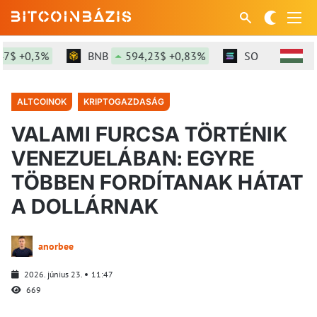
 +0,3%
BNB
594,23$ +0,83%
SOL
74,9$ +1,
ALTCOINOK
KRIPTOGAZDASÁG
VALAMI FURCSA TÖRTÉNIK
VENEZUELÁBAN: EGYRE
TÖBBEN FORDÍTANAK HÁTAT
A DOLLÁRNAK
anorbee
2026. június 23.
11:47
669