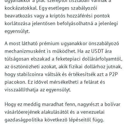
ugyanakkor a piac szereplői tisztában vannak a
kockázatokkal. Egy esetleges szabályozói
beavatkozás vagy a kriptós hozzáférési pontok
korlátozása jelentősen befolyásolhatná a jelenlegi
egyensúlyt.
A most látható prémium ugyanakkor önszabályozó
mechanizmusként is működhet. Ha az USDT ára
túlságosan elszakad a feketepiaci dollárárfolyamtól,
az ösztönözheti azokat, akik fizikai dollárhoz jutnak,
hogy stabilcoinra váltsák és értékesítsék azt a P2P
piacokon. Ez idővel mérsékelheti a felárat és
visszaállíthatja az egyensúlyt.
Hogy ez meddig maradhat fenn, nagyrészt a bolívar
vásárlóerejének alakulásától és a venezuelai
gazdaságpolitika következő lépéseitől függ.