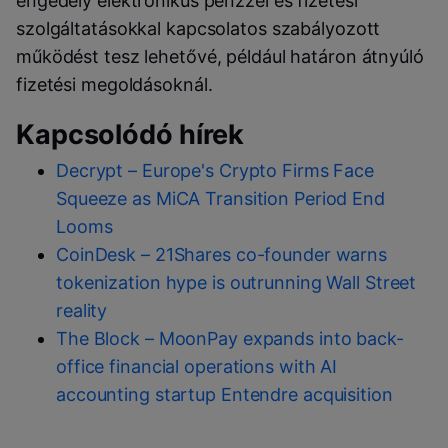
engedély elektronikus pénzzel és fizetési
szolgáltatásokkal kapcsolatos szabályozott
működést tesz lehetővé, például határon átnyúló
fizetési megoldásoknál.
Kapcsolódó hírek
Decrypt – Europe's Crypto Firms Face
Squeeze as MiCA Transition Period End
Looms
CoinDesk – 21Shares co-founder warns
tokenization hype is outrunning Wall Street
reality
The Block – MoonPay expands into back-
office financial operations with AI
accounting startup Entendre acquisition