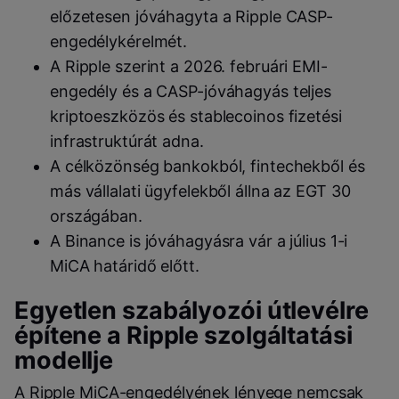
előzetesen jóváhagyta a Ripple CASP-
engedélykérelmét.
A Ripple szerint a 2026. februári EMI-
engedély és a CASP-jóváhagyás teljes
kriptoeszközös és stablecoinos fizetési
infrastruktúrát adna.
A célközönség bankokból, fintechekből és
más vállalati ügyfelekből állna az EGT 30
országában.
A Binance is jóváhagyásra vár a július 1-i
MiCA határidő előtt.
Egyetlen szabályozói útlevélre
építene a Ripple szolgáltatási
modellje
A Ripple MiCA-engedélyének lényege nemcsak