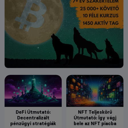
DeFi Útmutató:
NFT Teljeskörű
Decentralizált
Útmutató: Így vágj
pénzügyi stratégiák
bele az NFT piacba