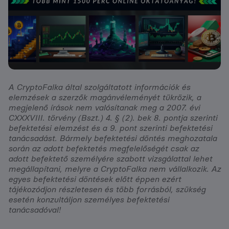
A CryptoFalka által szolgáltatott információk és
elemzések a szerzők magánvéleményét tükrözik, a
megjelenő írások nem valósítanak meg a 2007. évi
CXXXVIII. törvény (Bszt.) 4. § (2). bek 8. pontja szerinti
befektetési elemzést és a 9. pont szerinti befektetési
tanácsadást. Bármely befektetési döntés meghozatala
során az adott befektetés megfelelőségét csak az
adott befektető személyére szabott vizsgálattal lehet
megállapítani, melyre a CryptoFalka nem vállalkozik. Az
egyes befektetési döntések előtt éppen ezért
tájékozódjon részletesen és több forrásból, szükség
esetén konzultáljon személyes befektetési
tanácsadóval!