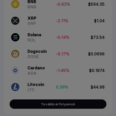
BNB
-0.63%
$594.35
BNB
XRP
-2.11%
$1.04
XRP
Solana
-0.14%
$73.54
SOL
Dogecoin
-0.17%
$0.0696
DOGE
Cardano
-1.45%
$0.1874
ADA
Litecoin
0.39%
$44.98
LTC
További árfolyamok