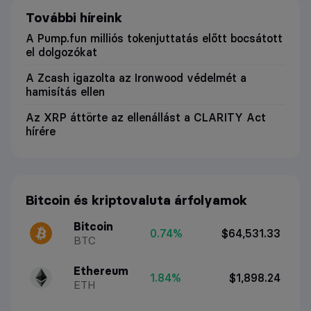
További híreink
A Pump.fun milliós tokenjuttatás előtt bocsátott
el dolgozókat
A Zcash igazolta az Ironwood védelmét a
hamisítás ellen
Az XRP áttörte az ellenállást a CLARITY Act
hírére
Bitcoin és kriptovaluta árfolyamok
Bitcoin
0.74%
$64,531.33
BTC
Ethereum
1.84%
$1,898.24
ETH