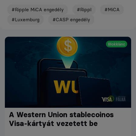
#Ripple MiCA engedély
#Rippl
#MiCA
#Luxemburg
#CASP engedély
Blokklánc
A Western Union stablecoinos
Visa-kártyát vezetett be