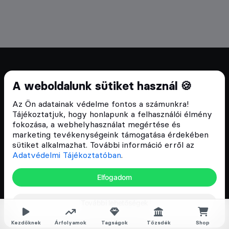
Cryptofalka 2018 óta
A weboldalunk sütiket használ 🍪
Szívünkön viseljük a blokklánc technológia
Az Ön adatainak védelme fontos a számunkra!
népszerűsítését Magyarországon, ezért 2018 óta a
Tájékoztatjuk, hogy honlapunk a felhasználói élmény
Cryptofalka célja, hogy biztosítsa a hazai közösség
fokozása, a webhelyhasználat megértése és
és vállalatok digitális oktatását és fejlődését.
marketing tevékenységeink támogatása érdekében
sütiket alkalmazhat. További információ erről az
Adatvédelmi Tájékoztatóban
.
Oldalak
Elfogadom
Hírek
További lehetőségek
Árfolyamok
Rólunk
Kezdőknek
Árfolyamok
Tagságok
Tőzsdék
Shop