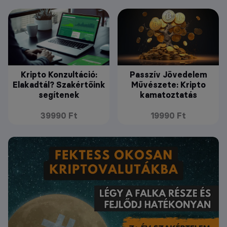
Kripto Konzultáció:
Passzív Jövedelem
Elakadtál? Szakértőink
Művészete: Kripto
segítenek
kamatoztatás
39990 Ft
19990 Ft