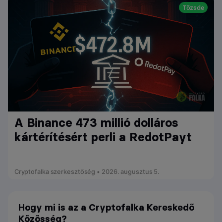
Tőzsde
A Binance 473 millió dolláros
kártérítésért perli a RedotPayt
Cryptofalka szerkesztőség • 2026. augusztus 5.
Hogy mi is az a Cryptofalka Kereskedő
Közösség?