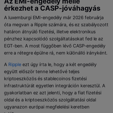
Az EMI-engedély mellé
érkezhet a CASP-jóváhagyás
A luxemburgi EMI-engedély már 2026 februárja
óta megvan a Ripple számára, és ez szabályozott
határon átnyúló fizetési, illetve elektronikus
pénzhez kapcsolódó szolgáltatásokat fed le az
EGT-ben. A most függőben lévő CASP-engedély
erre a rétegre épülne rá, nem különálló irányként.
A
Ripple
ezt úgy írta le, hogy a két engedély
együtt először tenne lehetővé teljes
kriptoeszközös és stablecoinos fizetési
infrastruktúrát egyetlen integráción keresztül. A
gyakorlatban ez azt jelenti, hogy a fiat fizetési
oldal és a kriptoeszközös szolgáltatási oldal
ugyanazon európai megfelelési keretben