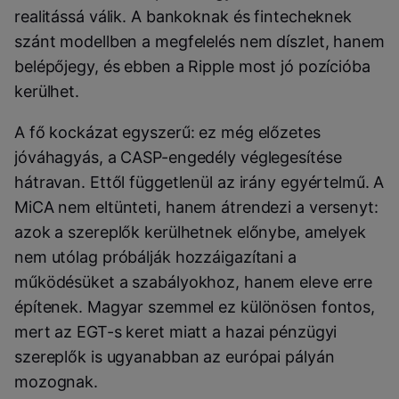
realitássá válik. A bankoknak és fintecheknek
szánt modellben a megfelelés nem díszlet, hanem
belépőjegy, és ebben a Ripple most jó pozícióba
kerülhet.
A fő kockázat egyszerű: ez még előzetes
jóváhagyás, a CASP-engedély véglegesítése
hátravan. Ettől függetlenül az irány egyértelmű. A
MiCA nem eltünteti, hanem átrendezi a versenyt:
azok a szereplők kerülhetnek előnybe, amelyek
nem utólag próbálják hozzáigazítani a
működésüket a szabályokhoz, hanem eleve erre
építenek. Magyar szemmel ez különösen fontos,
mert az EGT-s keret miatt a hazai pénzügyi
szereplők is ugyanabban az európai pályán
mozognak.