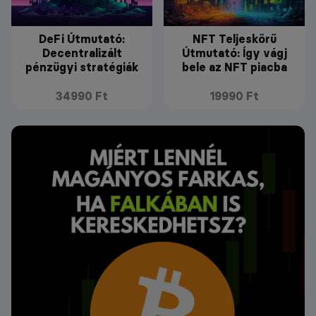
DeFi Útmutató:
NFT Teljeskörű
Decentralizált
Útmutató: Így vágj
pénzügyi stratégiák
bele az NFT piacba
34990 Ft
19990 Ft