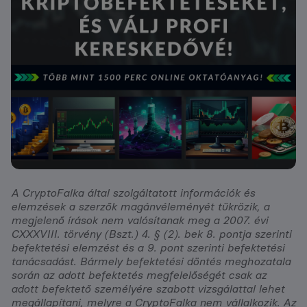
A CryptoFalka által szolgáltatott információk és
elemzések a szerzők magánvéleményét tükrözik, a
megjelenő írások nem valósítanak meg a 2007. évi
CXXXVIII. törvény (Bszt.) 4. § (2). bek 8. pontja szerinti
befektetési elemzést és a 9. pont szerinti befektetési
tanácsadást. Bármely befektetési döntés meghozatala
során az adott befektetés megfelelőségét csak az
adott befektető személyére szabott vizsgálattal lehet
megállapítani, melyre a CryptoFalka nem vállalkozik. Az