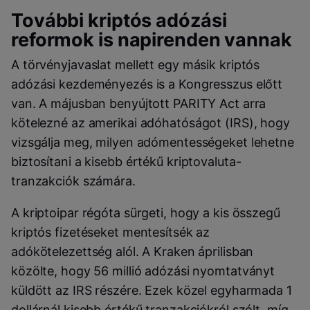
További kriptós adózási
reformok is napirenden vannak
A törvényjavaslat mellett egy másik kriptós
adózási kezdeményezés is a Kongresszus előtt
van. A májusban benyújtott PARITY Act arra
kötelezné az amerikai adóhatóságot (IRS), hogy
vizsgálja meg, milyen adómentességeket lehetne
biztosítani a kisebb értékű kriptovaluta-
tranzakciók számára.
A kriptoipar régóta sürgeti, hogy a kis összegű
kriptós fizetéseket mentesítsék az
adókötelezettség alól. A Kraken áprilisban
közölte, hogy 56 millió adózási nyomtatványt
küldött az IRS részére. Ezek közel egyharmada 1
dollárnál kisebb értékű tranzakciókról szólt, míg