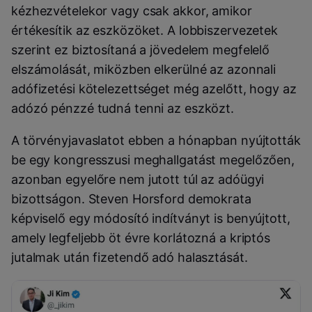
kézhezvételekor vagy csak akkor, amikor
értékesítik az eszközöket. A lobbiszervezetek
szerint ez biztosítaná a jövedelem megfelelő
elszámolását, miközben elkerülné az azonnali
adófizetési kötelezettséget még azelőtt, hogy az
adózó pénzzé tudná tenni az eszközt.
A törvényjavaslatot ebben a hónapban nyújtották
be egy kongresszusi meghallgatást megelőzően,
azonban egyelőre nem jutott túl az adóügyi
bizottságon. Steven Horsford demokrata
képviselő egy módosító indítványt is benyújtott,
amely legfeljebb öt évre korlátozná a kriptós
jutalmak után fizetendő adó halasztását.