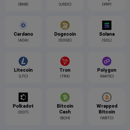
(BNB)
(USDC)
(XRP)
Cardano
Dogecoin
Solana
(ADA)
(DOGE)
(SOL)
Litecoin
Tron
Polygon
(LTC)
(TRX)
(MATIC)
Polkadot
Bitcoin
Wrapped
Cash
Bitcoin
(DOT)
(BCH)
(WBTC)