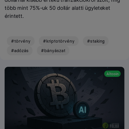
több mint 75%-uk 50 dollár alatti ügyleteket
érintett.
#törvény
#kriptotörvény
#staking
#adózás
#bányászat
Altcoin