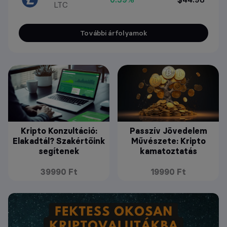
LTC
További árfolyamok
Kripto Konzultáció:
Passzív Jövedelem
Elakadtál? Szakértőink
Művészete: Kripto
segítenek
kamatoztatás
39990 Ft
19990 Ft