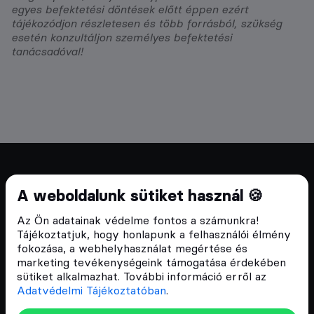
egyes befektetési döntések előtt éppen ezért
tájékozódjon részletesen és több forrásból, szükség
esetén konzultáljon személyes befektetési
tanácsadóval!
Cryptofalka 2018 óta
A weboldalunk sütiket használ 🍪
Szívünkön viseljük a blokklánc technológia
Az Ön adatainak védelme fontos a számunkra!
népszerűsítését Magyarországon, ezért 2018 óta a
Tájékoztatjuk, hogy honlapunk a felhasználói élmény
Cryptofalka célja, hogy biztosítsa a hazai közösség
fokozása, a webhelyhasználat megértése és
és vállalatok digitális oktatását és fejlődését.
marketing tevékenységeink támogatása érdekében
sütiket alkalmazhat. További információ erről az
Adatvédelmi Tájékoztatóban
.
Oldalak