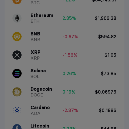
BTC
Ethereum
2.35%
$1,906.38
ETH
BNB
-0.67%
$594.82
BNB
XRP
-1.56%
$1.05
XRP
Solana
0.26%
$73.85
SOL
Dogecoin
0.19%
$0.06976
DOGE
Cardano
-2.37%
$0.1886
ADA
Litecoin
0.39%
$44.98