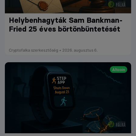
Helybenhagyták Sam Bankman-
Fried 25 éves börtönbüntetését
Cryptofalka szerkesztőség • 2026. augusztus 6.
Altcoin