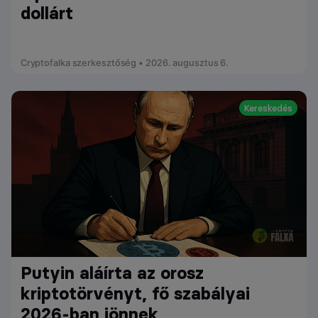
dollárt
Cryptofalka szerkesztőség • 2026. augusztus 6.
Kereskedés
Putyin aláírta az orosz
kriptotörvényt, fő szabályai
2026-ban jönnek