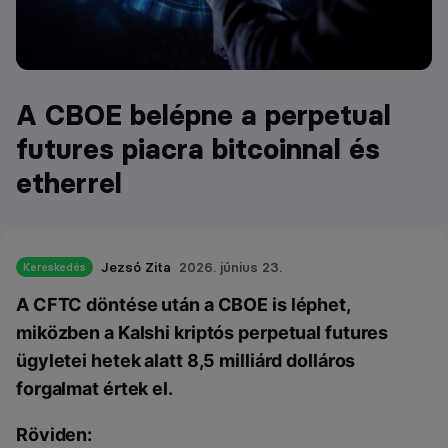
A CBOE belépne a perpetual
futures piacra bitcoinnal és
etherrel
Jezsó Zita
2026. június 23.
Kereskedés
A CFTC döntése után a CBOE is léphet,
miközben a Kalshi kriptós perpetual futures
ügyletei hetek alatt 8,5 milliárd dolláros
forgalmat értek el.
Röviden: