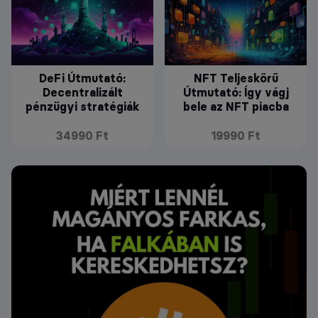
DeFi Útmutató:
NFT Teljeskörű
Decentralizált
Útmutató: Így vágj
pénzügyi stratégiák
bele az NFT piacba
34990 Ft
19990 Ft