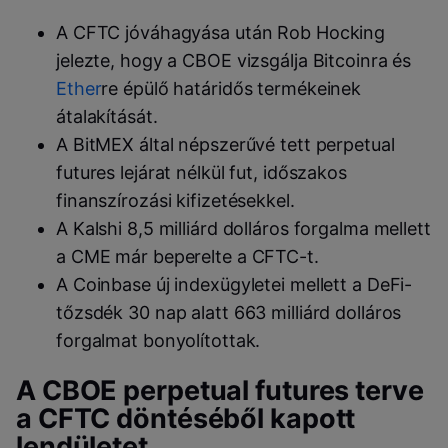
A CFTC jóváhagyása után Rob Hocking
jelezte, hogy a CBOE vizsgálja Bitcoinra és
Ether
re épülő határidős termékeinek
átalakítását.
A BitMEX által népszerűvé tett perpetual
futures lejárat nélkül fut, időszakos
finanszírozási kifizetésekkel.
A Kalshi 8,5 milliárd dolláros forgalma mellett
a CME már beperelte a CFTC-t.
A Coinbase új indexügyletei mellett a DeFi-
tőzsdék 30 nap alatt 663 milliárd dolláros
forgalmat bonyolítottak.
A CBOE perpetual futures terve
a CFTC döntéséből kapott
lendületet