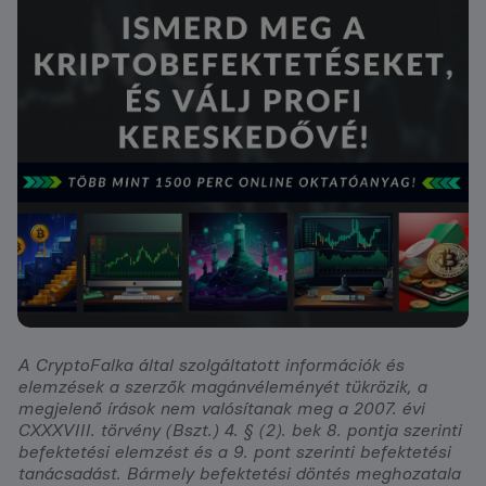
A CryptoFalka által szolgáltatott információk és
elemzések a szerzők magánvéleményét tükrözik, a
megjelenő írások nem valósítanak meg a 2007. évi
CXXXVIII. törvény (Bszt.) 4. § (2). bek 8. pontja szerinti
befektetési elemzést és a 9. pont szerinti befektetési
tanácsadást. Bármely befektetési döntés meghozatala