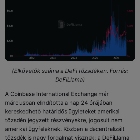
(Elkövetők száma a DeFi tőzsdéken. Forrás:
DeFiLlama)
A Coinbase International Exchange már
márciusban elindította a nap 24 órájában
kereskedhető határidős ügyleteket amerikai
tőzsdén jegyzett részvényekre, jogosult nem
amerikai ügyfeleknek. Közben a decentralizált
tőzsdék is nagy forgalmat visznek: a DeFiLlama