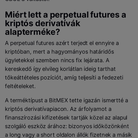
Miért lett a perpetual futures a
kriptós derivatívák
alapterméke?
A perpetual futures azért terjedt el ennyire a
kriptóban, mert a hagyományos határidős
ügyletekkel szemben nincs fix lejárata. A
kereskedő így elvileg korlátlan ideig tarthat
tőkeáttételes pozíciót, amíg teljesíti a fedezeti
feltételeket.
A terméktípust a BitMEX tette igazán ismertté a
kriptós derivatívapiacon. Az árfolyamot a
finanszírozási kifizetések tartják közel az alapul
szolgáló eszköz árához: bizonyos időközönként
a long vagy a short oldalon állók fizetnek a másik