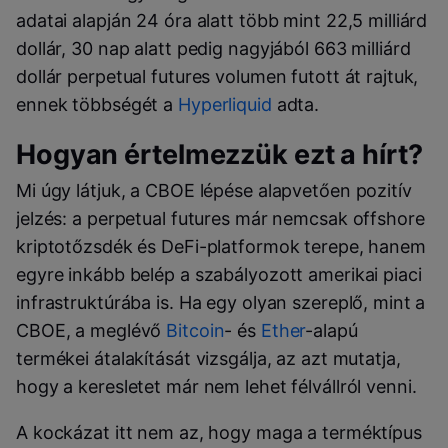
adatai alapján 24 óra alatt több mint 22,5 milliárd
dollár, 30 nap alatt pedig nagyjából 663 milliárd
dollár perpetual futures volumen futott át rajtuk,
ennek többségét a
Hyperliquid
adta.
Hogyan értelmezzük ezt a hírt?
Mi úgy látjuk, a CBOE lépése alapvetően pozitív
jelzés: a perpetual futures már nemcsak offshore
kriptotőzsdék és DeFi-platformok terepe, hanem
egyre inkább belép a szabályozott amerikai piaci
infrastruktúrába is. Ha egy olyan szereplő, mint a
CBOE, a meglévő
Bitcoin
- és
Ether
-alapú
termékei átalakítását vizsgálja, az azt mutatja,
hogy a keresletet már nem lehet félvállról venni.
A kockázat itt nem az, hogy maga a terméktípus