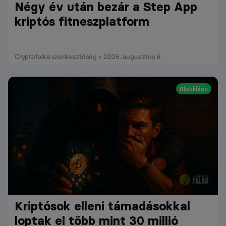
Négy év után bezár a Step App
kriptós fitneszplatform
Cryptofalka szerkesztőség • 2026. augusztus 6.
Blokklánc
Kriptósok elleni támadásokkal
loptak el több mint 30 millió