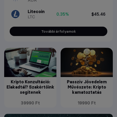
Litecoin
0.35%
$45.46
LTC
További árfolyamok
Kripto Konzultáció:
Passzív Jövedelem
Elakadtál? Szakértőink
Művészete: Kripto
segítenek
kamatoztatás
39990 Ft
19990 Ft