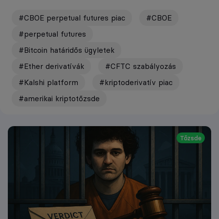
#CBOE perpetual futures piac
#CBOE
#perpetual futures
#Bitcoin határidős ügyletek
#Ether derivatívák
#CFTC szabályozás
#Kalshi platform
#kriptoderivatív piac
#amerikai kriptotőzsde
Tőzsde