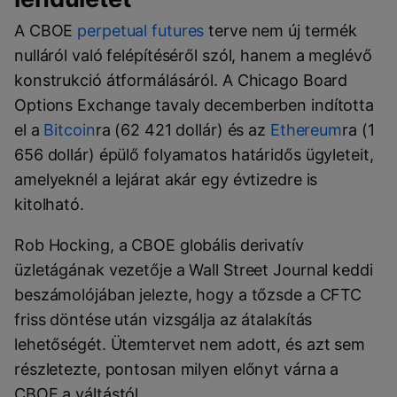
A CBOE
perpetual futures
terve nem új termék
nulláról való felépítéséről szól, hanem a meglévő
konstrukció átformálásáról. A Chicago Board
Options Exchange tavaly decemberben indította
el a
Bitcoin
ra (62 421 dollár) és az
Ethereum
ra (1
656 dollár) épülő folyamatos határidős ügyleteit,
amelyeknél a lejárat akár egy évtizedre is
kitolható.
Rob Hocking, a CBOE globális derivatív
üzletágának vezetője a Wall Street Journal keddi
beszámolójában jelezte, hogy a tőzsde a CFTC
friss döntése után vizsgálja az átalakítás
lehetőségét. Ütemtervet nem adott, és azt sem
részletezte, pontosan milyen előnyt várna a
CBOE a váltástól.