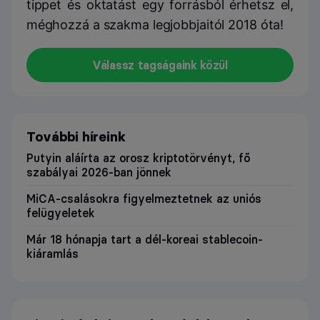
tippet és oktatást egy forrásból érhetsz el,
méghozzá a szakma legjobbjaitól 2018 óta!
Válassz tagságaink közül
További híreink
Putyin aláírta az orosz kriptotörvényt, fő
szabályai 2026-ban jönnek
MiCA-csalásokra figyelmeztetnek az uniós
felügyeletek
Már 18 hónapja tart a dél-koreai stablecoin-
kiáramlás