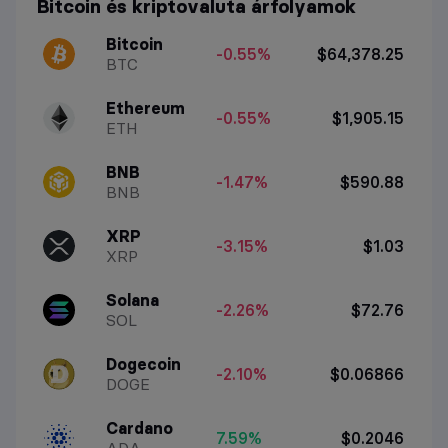
Bitcoin és kriptovaluta árfolyamok
Bitcoin
-0.55%
$64,378.25
BTC
Ethereum
-0.55%
$1,905.15
ETH
BNB
-1.47%
$590.88
BNB
XRP
-3.15%
$1.03
XRP
Solana
-2.26%
$72.76
SOL
Dogecoin
-2.10%
$0.06866
DOGE
Cardano
7.59%
$0.2046
ADA