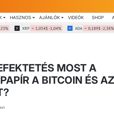
K
HASZNOS
AJÁNLÓK
VIDEÓK
SHOP
XRP
1,054$ -1,04%
ADA
0,189$ -2,38%
EFEKTETÉS MOST A
APÍR A BITCOIN ÉS A
T?
843