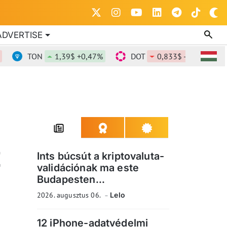
ADVERTISE
TON
1,39$ +0,47%
DOT
0,833$ -2,38%
D
Z
Ints búcsút a kriptovaluta-
validációnak ma este
Budapesten...
2026. augusztus 06.
Lelo
12 iPhone-adatvédelmi