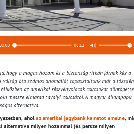
00:00
06:12
ága, hogy a magas hozam és a biztonság ritkán járnak kéz a
gi válság óta számos anomáliát tapasztaltunk már a tőzsdén
. Miközben az amerikai részvénypiacok csúcsokat döntögette
tcoin messze elmarad tavalyi csúcsától. A magyar állampapír
ságos alternatíva.
nyezetben, ahol
az amerikai jegybank kamatot emelne
, mí
i alternatíva milyen hozammal (és persze milyen