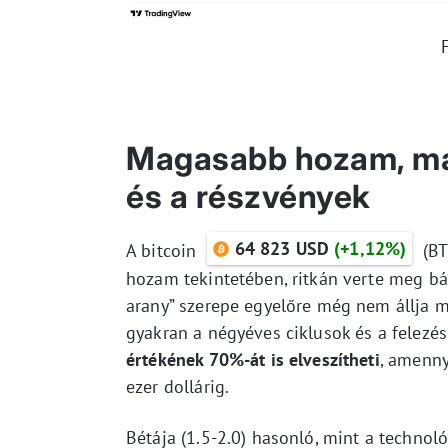
Magasabb hozam, mag
és a részvények
64 823 USD
(+1,12%)
A bitcoin
(BT
hozam tekintetében, ritkán verte meg bár
arany” szerepe egyelőre még nem állja m
gyakran a négyéves ciklusok és a felezé
értékének 70%-át is elveszítheti
, amenny
ezer dollárig.
Bétája (1.5-2.0) hasonló, mint a technol