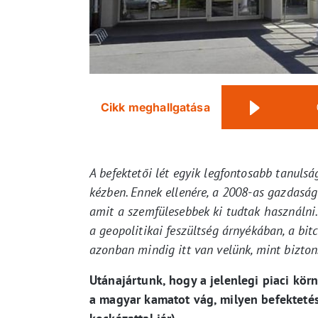
Cikk meghallgatása
A befektetői lét egyik legfontosabb tanuls
kézben. Ennek ellenére, a 2008-as gazdasá
amit a szemfülesebbek ki tudtak használni
a geopolitikai feszültség árnyékában, a bi
azonban mindig itt van velünk, mint bizton
Utánajártunk, hogy a jelenlegi piaci kör
a magyar kamatot vág, milyen befektetés