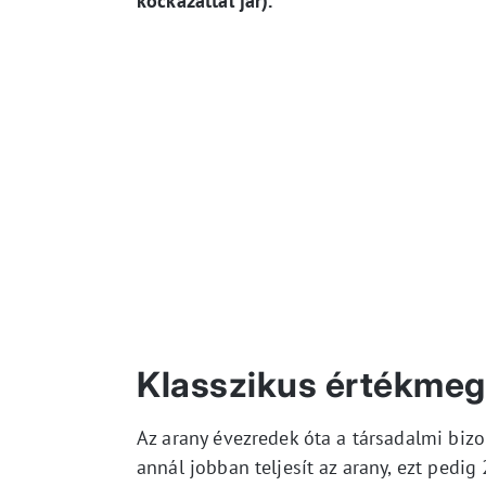
kockázattal jár).
Klasszikus értékmeg
Az arany évezredek óta a társadalmi biz
annál jobban teljesít az arany, ezt pedi