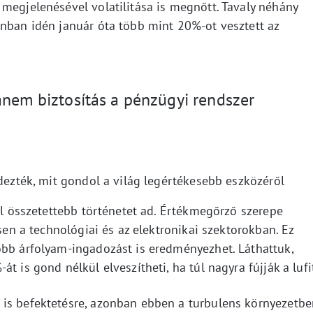
megjelenésével volatilitása is megnőtt. Tavaly néhány
onban idén január óta több mint 20%-ot vesztett az
anem biztosítás a pénzügyi rendszer
rdezték, mit gondol a világ legértékesebb eszközéről
vel összetettebb történetet ad. Értékmegőrző szerepe
ösen a technológiai és az elektronikai szektorokban. Ez
obb árfolyam-ingadozást is eredményezhet. Láthattuk,
t is gond nélkül elveszítheti, ha túl nagyra fújják a lufi
 is befektetésre, azonban ebben a turbulens környezetbe