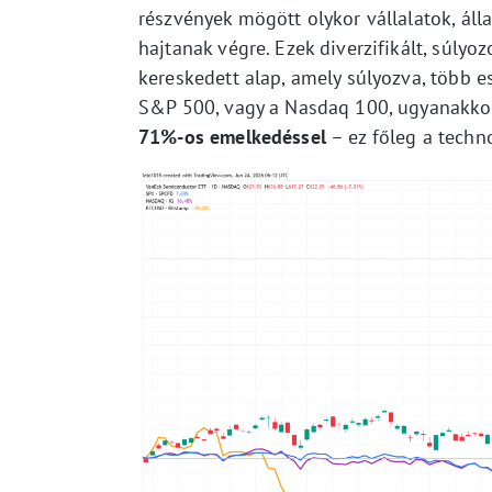
részvények mögött olykor vállalatok, áll
hajtanak végre. Ezek diverzifikált, súlyo
kereskedett alap, amely súlyozva, több e
S&P 500, vagy a Nasdaq 100, ugyanakk
71%-os emelkedéssel
– ez főleg a techno