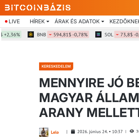
LIVE
HÍREK
ÁRAK ÉS ADATOK
KEZDŐKNE
,36%
BNB
594,81$ -0,78%
SOL
73,8$ -0,23%
KERESKEDELEM
MENNYIRE JÓ B
MAGYAR ÁLLAMP
ARANY MELLET
2026. június 24.
10:37
3
Lelo