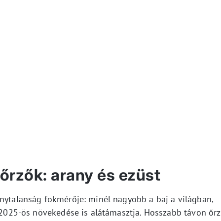
őrzők: arany és ezüst
onytalanság fokmérője: minél nagyobb a baj a világban,
g 2025-ös növekedése is alátámasztja. Hosszabb távon őrz