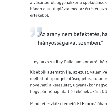
a vásárlóerőt, ugyanakkor a spekulánsok 
hónap alatt duplázta meg az értékét, az
értékéből.
„Az arany nem befektetés, h
hiányosságaival szemben.”
– nyilatkozta Ray Dalio, amikor arról ké
Kisebbik alternatívája, az ezüst, valami
mellett bír ipari jelentőséggel is, külön
növelheti a keresletet, ugyanakkor nagy
hogy pár hónap alatt értékének akár 50%-á
Mindkét eszköz elérhető ETF formájában