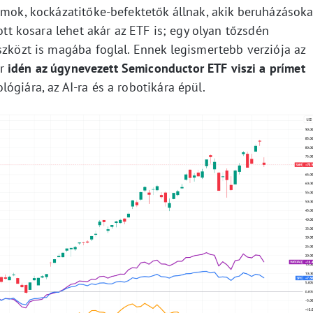
amok, kockázatitőke-befektetők állnak, akik beruházásoka
zott kosara lehet akár az ETF is; egy olyan tőzsdén
szközt is magába foglal. Ennek legismertebb verziója az
or
idén az úgynevezett Semiconductor ETF viszi a prímet
lógiára, az AI-ra és a robotikára épül.