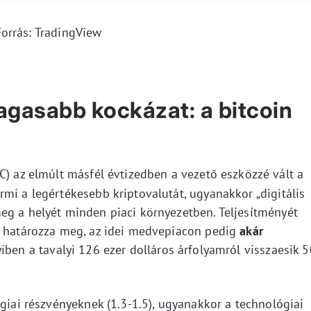
Forrás: TradingView
asabb kockázat: a bitcoin
C) az elmúlt másfél évtizedben a vezető eszközzé vált a
mi a legértékesebb kriptovalutát, ugyanakkor „digitális
eg a helyét minden piaci környezetben. Teljesítményét
s határozza meg, az idei medvepiacon pedig
akár
iben a tavalyi 126 ezer dolláros árfolyamról visszaesik 5
ógiai részvényeknek (1.3-1.5), ugyanakkor a technológiai