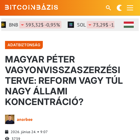
BNB
593,32$ -0,95%
SOL
73,29$ -1,14%
X
ADATBIZTONSÁG
MAGYAR PÉTER
VAGYONVISSZASZERZÉSI
TERVE: REFORM VAGY TÚL
NAGY ÁLLAMI
KONCENTRÁCIÓ?
anorbee
2026. június 24.
9:07
3739