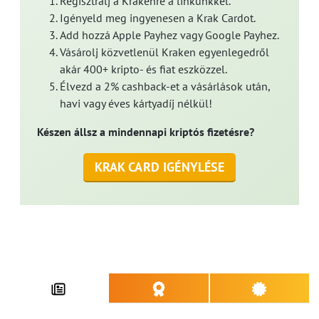
Regisztrálj a Krakenre a linkünkkel.
Igényeld meg ingyenesen a Krak Cardot.
Add hozzá Apple Payhez vagy Google Payhez.
Vásárolj közvetlenül Kraken egyenlegedről
akár 400+ kripto- és fiat eszközzel.
Élvezd a 2% cashback-et a vásárlások után,
havi vagy éves kártyadíj nélkül!
Készen állsz a mindennapi kriptós fizetésre?
KRAK CARD IGÉNYLÉSE