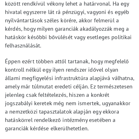
között rendkívül vékony lehet a határvonal. Ha egy
hivatal egyszerre lát rá pénzügyi, vagyoni és egyéb
nyilvántartások széles körére, akkor felmerül a
kérdés, hogy milyen garanciák akadályozzák meg a
hatáskör későbbi bővülését vagy esetleges politikai
felhasználását.
Éppen ezért többen attól tartanak, hogy megfelelő
kontroll nélkül egy ilyen rendszer idővel olyan
állami megfigyelési infrastruktúra alapjává válhatna,
amely már túlmutat eredeti célján. Ez természetesen
jelenleg csak feltételezés, hiszen a konkrét
jogszabályi keretek még nem ismertek, ugyanakkor
a nemzetközi tapasztalatok alapján egy ekkora
hatáskörrel rendelkező intézmény esetében a
garanciák kérdése elkerülhetetlen.