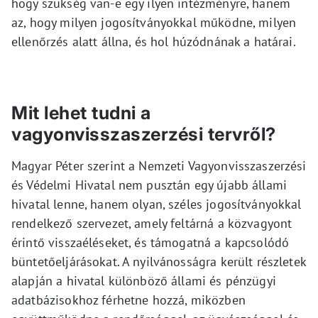
hogy szükség van-e egy ilyen intézményre, hanem
az, hogy milyen jogosítványokkal működne, milyen
ellenőrzés alatt állna, és hol húzódnának a határai.
Mit lehet tudni a
vagyonvisszaszerzési tervről?
Magyar Péter szerint a Nemzeti Vagyonvisszaszerzési
és Védelmi Hivatal nem pusztán egy újabb állami
hivatal lenne, hanem olyan, széles jogosítványokkal
rendelkező szervezet, amely feltárná a közvagyont
érintő visszaéléseket, és támogatná a kapcsolódó
büntetőeljárásokat. A nyilvánosságra került részletek
alapján a hivatal különböző állami és pénzügyi
adatbázisokhoz férhetne hozzá, miközben