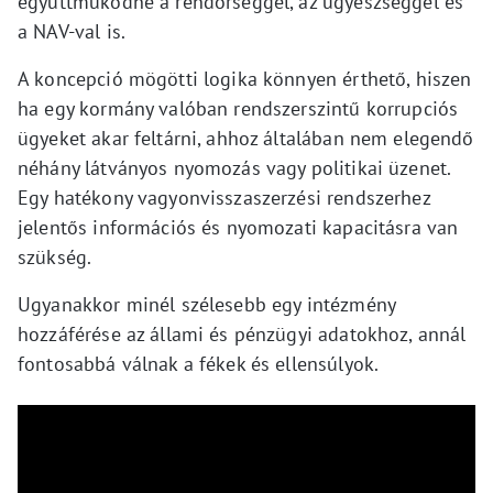
együttműködne a rendőrséggel, az ügyészséggel és
a NAV-val is.
A koncepció mögötti logika könnyen érthető, hiszen
ha egy kormány valóban rendszerszintű korrupciós
ügyeket akar feltárni, ahhoz általában nem elegendő
néhány látványos nyomozás vagy politikai üzenet.
Egy hatékony vagyonvisszaszerzési rendszerhez
jelentős információs és nyomozati kapacitásra van
szükség.
Ugyanakkor minél szélesebb egy intézmény
hozzáférése az állami és pénzügyi adatokhoz, annál
fontosabbá válnak a fékek és ellensúlyok.