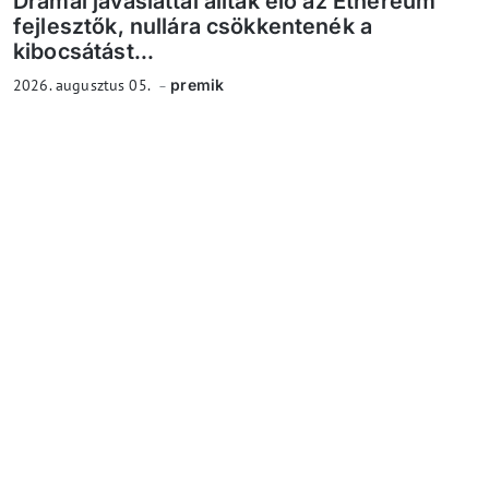
Drámai javaslattal álltak elő az Ethereum
fejlesztők, nullára csökkentenék a
kibocsátást...
2026. augusztus 05.
premik