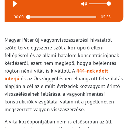
00:00
05:55
Magyar Péter új vagyonvisszaszerzési hivatalról
szóló terve egyszerre szól a korrupció elleni
fellépésről és az állami hatalom koncentrációjának
kérdéséről, ezért nem meglepő, hogy a bejelentés
rögtön némi vitát is kiváltott. A
444-nek adott
interjú
és az Országgyűlésben elhangzott felszólalás
alapján a cél az elmúlt évtizedek közvagyont érintő
visszaéléseinek feltárása, a vagyonkimentési
konstrukciók vizsgálata, valamint a jogellenesen
megszerzett vagyon visszaszerzése.
A vita középpontjában nem is elsősorban az áll,