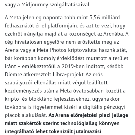
vagy a Midjourney szolgáltatásaival.
A Meta jelenleg naponta több mint 3,56 milliárd
felhasználót ér el platformjain, és azt tervezi, hogy
ezekről irányítja majd át a közönséget az Arenába. A
cég hivatalosan egyelőre nem erősítette meg az
Arena vagy a Meta Photos kriptovaluta-használatát,
bár korábban komoly érdeklődést mutatott a terület
iránt – emlékeztetőül a 2019-ben indított, később
Diemre átkeresztelt Libra-projekt. Az erős
szabályozói ellenállás miatt végül leállított
kezdeményezés után a Meta óvatosabban közelít a
kripto- és blokklánc-fejlesztésekhez, ugyanakkor
továbbra is figyelemmel kíséri a digitális pénzügyi
piacok alakulását.
Az Arena előrejelzési piaci jellege
miatt szakértők szerint technológiailag könnyen
integrálható lehet tokenizált jutalmazási