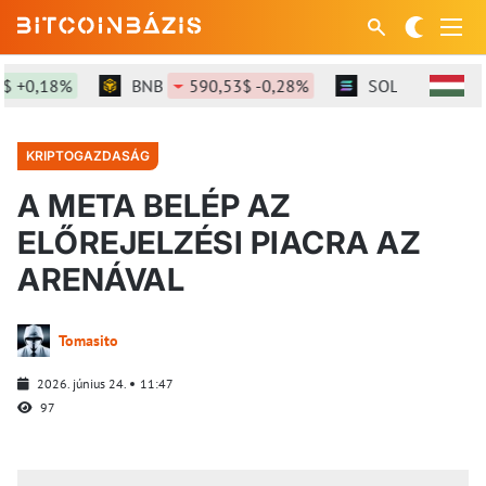
+0,18%
BNB
590,53$ -0,28%
SOL
73,63$ +0
KRIPTOGAZDASÁG
A META BELÉP AZ
ELŐREJELZÉSI PIACRA AZ
ARENÁVAL
Tomasito
2026. június 24.
11:47
97