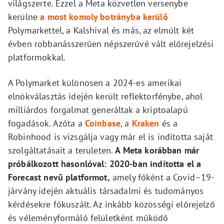
világszerte. Ezzel a Meta közvetlen versenybe
kerülne
a most komoly botrányba kerülő
Polymarkettel, a Kalshival és más, az elmúlt két
évben robbanásszerűen népszerűvé vált előrejelzési
platformokkal.
A Polymarket különösen a 2024-es amerikai
elnökválasztás idején került reflektorfénybe, ahol
milliárdos forgalmat generáltak a kriptoalapú
fogadások. Azóta a
Coinbase
, a
Kraken
és a
Robinhood is vizsgálja vagy már el is indította saját
szolgáltatásait a területen.
A Meta korábban már
próbálkozott hasonlóval: 2020-ban indította el a
Forecast nevű platformot,
amely főként a Covid–19-
járvány idején aktuális társadalmi és tudományos
kérdésekre fókuszált. Az inkább közösségi előrejelző
és véleményformáló felületként működő