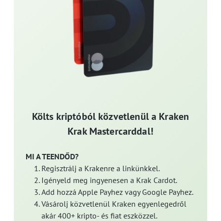
Költs kriptóból közvetlenül a Kraken
Krak Mastercarddal!
MI A TEENDŐD?
Regisztrálj a Krakenre a linkünkkel.
Igényeld meg ingyenesen a Krak Cardot.
Add hozzá Apple Payhez vagy Google Payhez.
Vásárolj közvetlenül Kraken egyenlegedről
akár 400+ kripto- és fiat eszközzel.