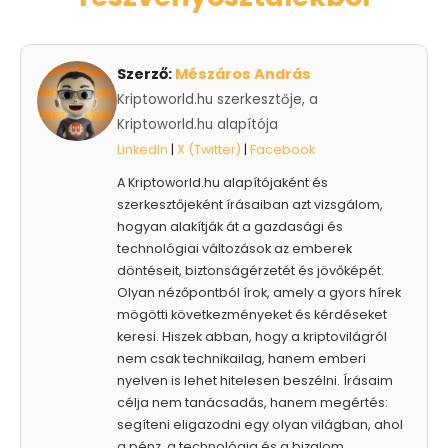
Szerző:
Mészáros András
Kriptoworld.hu szerkesztője, a
Kriptoworld.hu alapítója
LinkedIn
|
X (Twitter)
|
Facebook
A Kriptoworld.hu alapítójaként és
szerkesztőjeként írásaiban azt vizsgálom,
hogyan alakítják át a gazdasági és
technológiai változások az emberek
döntéseit, biztonságérzetét és jövőképét.
Olyan nézőpontból írok, amely a gyors hírek
mögötti következményeket és kérdéseket
keresi. Hiszek abban, hogy a kriptovilágról
nem csak technikailag, hanem emberi
nyelven is lehet hitelesen beszélni. Írásaim
célja nem tanácsadás, hanem megértés:
segíteni eligazodni egy olyan világban, ahol
a pénz, a technológia és a bizalom