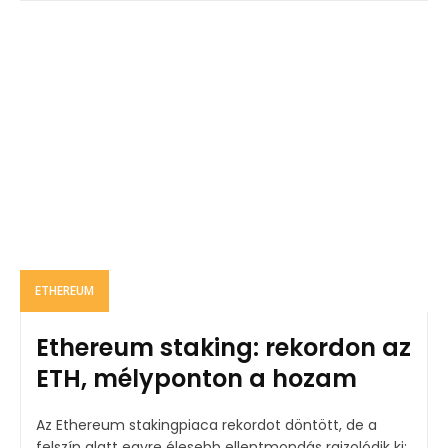
ETHEREUM
Ethereum staking: rekordon az
ETH, mélyponton a hozam
Az Ethereum stakingpiaca rekordot döntött, de a
felszín alatt egyre élesebb ellentmondás rajzolódik ki: