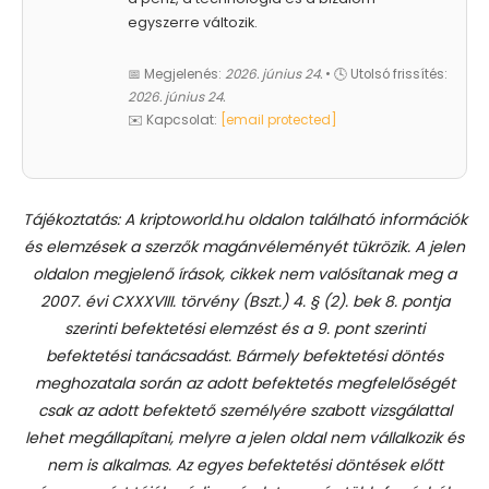
egyszerre változik.
📅 Megjelenés:
2026. június 24.
• 🕓 Utolsó frissítés:
2026. június 24.
✉️ Kapcsolat:
[email protected]
Tájékoztatás: A kriptoworld.hu oldalon található információk
és elemzések a szerzők magánvéleményét tükrözik. A jelen
oldalon megjelenő írások, cikkek nem valósítanak meg a
2007. évi CXXXVIII. törvény (Bszt.) 4. § (2). bek 8. pontja
szerinti befektetési elemzést és a 9. pont szerinti
befektetési tanácsadást.
Bármely befektetési döntés
meghozatala során az adott befektetés megfelelőségét
csak az adott befektető személyére szabott vizsgálattal
lehet megállapítani, melyre a jelen oldal nem vállalkozik és
nem is alkalmas. Az egyes befektetési döntések előtt