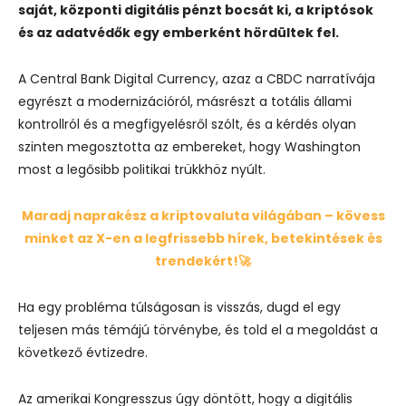
saját, központi digitális pénzt bocsát ki, a kriptósok
és az adatvédők egy emberként hördültek fel.
A Central Bank Digital Currency, azaz a CBDC narratívája
egyrészt a modernizációról, másrészt a totális állami
kontrollról és a megfigyelésről szólt, és a kérdés olyan
szinten megosztotta az embereket, hogy Washington
most a legősibb politikai trükkhöz nyúlt.
Maradj naprakész a kriptovaluta világában – kövess
minket az X-en a legfrissebb hírek, betekintések és
trendekért!🚀
Ha egy probléma túlságosan is visszás, dugd el egy
teljesen más témájú törvénybe, és told el a megoldást a
következő évtizedre.
Az amerikai Kongresszus úgy döntött, hogy
a digitális