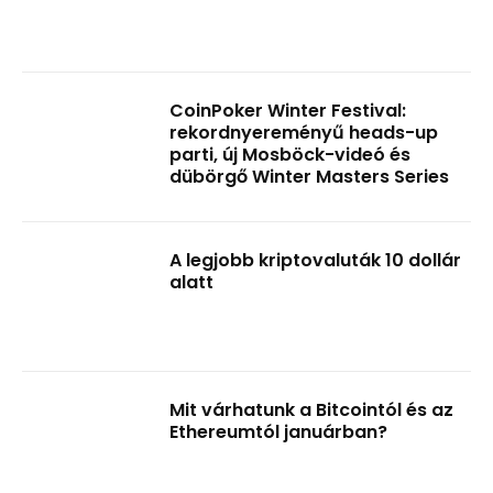
CoinPoker Winter Festival:
rekordnyereményű heads-up
parti, új Mosböck-videó és
dübörgő Winter Masters Series
A legjobb kriptovaluták 10 dollár
alatt
Mit várhatunk a Bitcointól és az
Ethereumtól januárban?