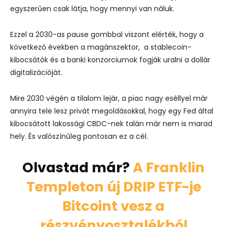
egyszerűen csak látja, hogy mennyi van náluk.
Ezzel a 2030-as pause gombbal viszont elérték, hogy a
következő években a magánszektor, a stablecoin-
kibocsátók és a banki konzorciumok fogják uralni a dollár
digitalizációját.
Mire 2030 végén a tilalom lejár, a piac nagy eséllyel már
annyira tele lesz privát megoldásokkal, hogy egy Fed által
kibocsátott lakossági CBDC-nek talán már nem is marad
hely. És valószínűleg pontosan ez a cél.
Olvastad már?
A Franklin
Templeton új DRIP ETF-je
Bitcoint vesz a
részvényosztalékból