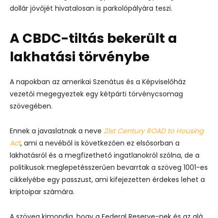
dollár jövőjét hivatalosan is parkolópályára teszi
.
A CBDC-tiltás bekerült a
lakhatási törvénybe
A napokban az amerikai Szenátus és a Képviselőház
vezetői megegyeztek egy kétpárti törvénycsomag
szövegében.
Ennek a javaslatnak a neve
21st Century ROAD to Housing
Act
, ami a nevéből is következően ez elsősorban a
lakhatásról és a megfizethető ingatlanokról szólna, de a
politikusok meglepetésszerűen bevarrtak a szöveg 1001-es
cikkelyébe egy passzust, ami kifejezetten érdekes lehet a
kriptoipar számára.
A szöveg kimondja, hogy a Federal Reserve-nek és az alá