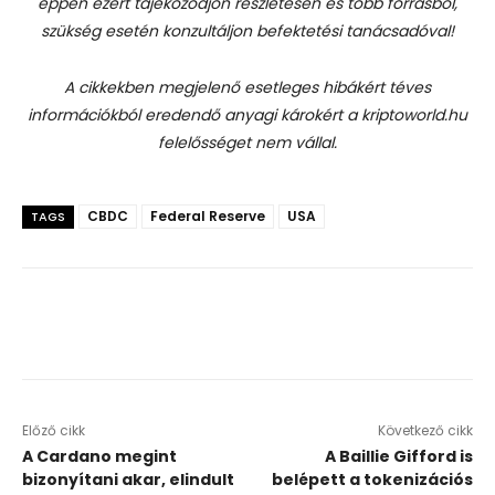
éppen ezért tájékozódjon részletesen és több forrásból,
szükség esetén konzultáljon befektetési tanácsadóval!
A cikkekben megjelenő esetleges hibákért téves
információkból eredendő anyagi károkért a kriptoworld.hu
felelősséget nem vállal.
CBDC
Federal Reserve
USA
TAGS
Előző cikk
Következő cikk
A Cardano megint
A Baillie Gifford is
bizonyítani akar, elindult
belépett a tokenizációs