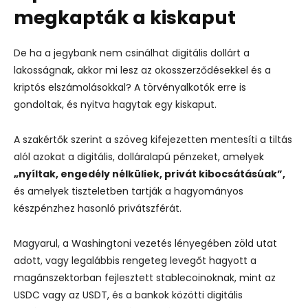
megkapták a kiskaput
De ha a jegybank nem csinálhat digitális dollárt a
lakosságnak, akkor mi lesz az okosszerződésekkel és a
kriptós elszámolásokkal? A törvényalkotók erre is
gondoltak, és nyitva hagytak egy kiskaput.
A szakértők szerint a szöveg kifejezetten mentesíti a tiltás
alól azokat a digitális, dolláralapú pénzeket, amelyek
„nyíltak, engedély nélküliek, privát kibocsátásúak”,
és amelyek tiszteletben tartják a hagyományos
készpénzhez hasonló privátszférát.
Magyarul, a Washingtoni vezetés lényegében zöld utat
adott, vagy legalábbis rengeteg levegőt hagyott a
magánszektorban fejlesztett stablecoinoknak, mint az
USDC vagy az USDT, és a bankok közötti digitális