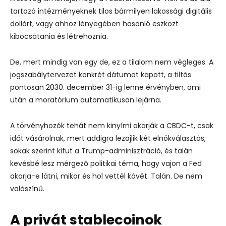
tartozó intézményeknek tilos bármilyen lakossági digitális
dollárt, vagy ahhoz lényegében hasonló eszközt
kibocsátania és létrehoznia.
De, mert mindig van egy de, ez a tilalom nem végleges. A
jogszabálytervezet konkrét dátumot kapott, a tiltás
pontosan 2030. december 31-ig lenne érvényben, ami
után a moratórium automatikusan lejárna.
A törvényhozók tehát nem kinyírni akarják a CBDC-t, csak
időt vásárolnak, mert addigra lezajlik két elnökválasztás,
sokak szerint kifut a Trump-adminisztráció, és talán
kevésbé lesz mérgező politikai téma, hogy vajon a Fed
akarja-e látni, mikor és hol vettél kávét. Talán. De nem
valószínű.
A privát stablecoinok