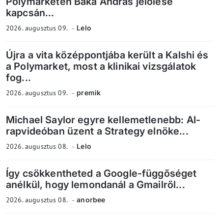
Polymarketen Baka András jelölése
kapcsán...
2026. augusztus 09.
Lelo
Újra a vita középpontjába került a Kalshi és
a Polymarket, most a klinikai vizsgálatok
fog...
2026. augusztus 09.
premik
Michael Saylor egyre kellemetlenebb: AI-
rapvideóban üzent a Strategy elnöke...
2026. augusztus 08.
Lelo
Így csökkentheted a Google-függőséget
anélkül, hogy lemondanál a Gmailről...
2026. augusztus 08.
anorbee