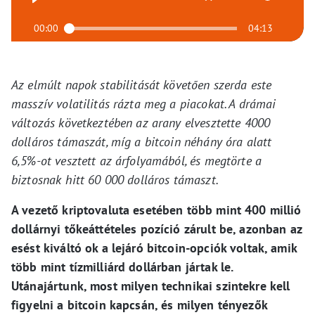
00:00
04:13
Az elmúlt napok stabilitását követően szerda este
masszív volatilitás rázta meg a piacokat. A drámai
változás következtében az arany elvesztette 4000
dolláros támaszát, míg a bitcoin néhány óra alatt
6,5%-ot vesztett az árfolyamából, és megtörte a
biztosnak hitt 60 000 dolláros támaszt.
A vezető kriptovaluta esetében több mint 400 millió
dollárnyi tőkeáttételes pozíció zárult be, azonban az
esést kiváltó ok a lejáró bitcoin-opciók voltak, amik
több mint tízmilliárd dollárban jártak le.
Utánajártunk, most milyen technikai szintekre kell
figyelni a bitcoin kapcsán, és milyen tényezők