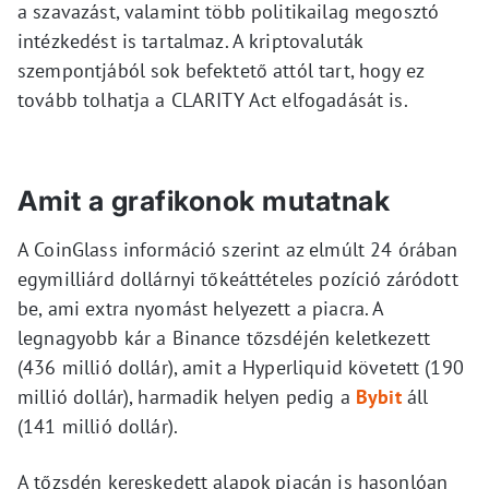
a szavazást, valamint több politikailag megosztó
intézkedést is tartalmaz. A kriptovaluták
szempontjából sok befektető attól tart, hogy ez
tovább tolhatja a CLARITY Act elfogadását is.
Amit a grafikonok mutatnak
A CoinGlass információ szerint az elmúlt 24 órában
egymilliárd dollárnyi tőkeáttételes pozíció záródott
be, ami extra nyomást helyezett a piacra. A
legnagyobb kár a Binance tőzsdéjén keletkezett
(436 millió dollár), amit a Hyperliquid követett (190
millió dollár), harmadik helyen pedig a
Bybit
áll
(141 millió dollár).
A tőzsdén kereskedett alapok piacán is hasonlóan