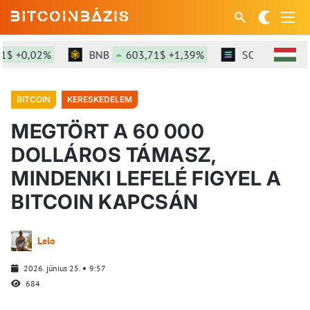
 +0,02%
BNB
603,71$ +1,39%
SOL
76,43$ +
BITCOIN
KERESKEDELEM
MEGTÖRT A 60 000
DOLLÁROS TÁMASZ,
MINDENKI LEFELÉ FIGYEL A
BITCOIN KAPCSÁN
Lelo
2026. június 25.
9:57
684