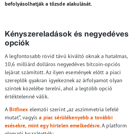
befolyásolhatják a tőzsde alakulását.
Kényszereladások és negyedéves
opciók
A legfontosabb rövid távú kiváltó oknak a hatalmas,
10,6 milliárd dolláros negyedéves bitcoin-opciós
lejárat számított. Az ilyen események előtt a piaci
szereplők gyakran igyekeznek az árfolyamot olyan
szintek közelébe terelni, ahol a legtöbb opció
értéktelenné válik.
A
Bitfinex
elemzői szerint „az aszimmetria lefelé
mutat”, vagyis
a piac sérülékenyebb a további
esésekre, mint egy hirtelen emelkedésre
. A platform
elemzői hozzátették: