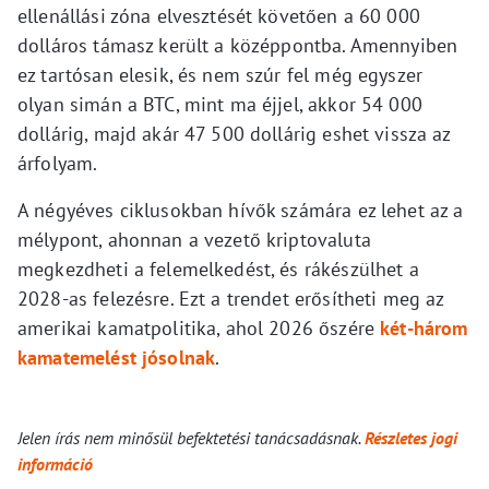
ellenállási zóna elvesztését követően a 60 000
dolláros támasz került a középpontba. Amennyiben
ez tartósan elesik, és nem szúr fel még egyszer
olyan simán a BTC, mint ma éjjel, akkor 54 000
dollárig, majd akár 47 500 dollárig eshet vissza az
árfolyam.
A négyéves ciklusokban hívők számára ez lehet az a
mélypont, ahonnan a vezető kriptovaluta
megkezdheti a felemelkedést, és rákészülhet a
2028-as felezésre. Ezt a trendet erősítheti meg az
amerikai kamatpolitika, ahol 2026 őszére
két-három
kamatemelést jósolnak
.
Jelen írás nem minősül befektetési tanácsadásnak.
Részletes jogi
információ