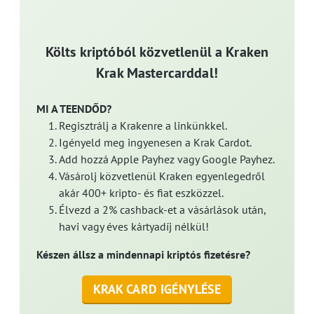
Költs kriptóból közvetlenül a Kraken
Krak Mastercarddal!
MI A TEENDŐD?
Regisztrálj a Krakenre a linkünkkel.
Igényeld meg ingyenesen a Krak Cardot.
Add hozzá Apple Payhez vagy Google Payhez.
Vásárolj közvetlenül Kraken egyenlegedről
akár 400+ kripto- és fiat eszközzel.
Élvezd a 2% cashback-et a vásárlások után,
havi vagy éves kártyadíj nélkül!
Készen állsz a mindennapi kriptós fizetésre?
KRAK CARD IGÉNYLÉSE