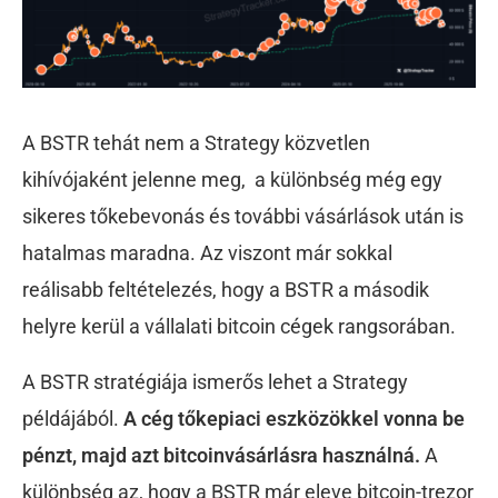
A BSTR tehát nem a Strategy közvetlen
kihívójaként jelenne meg, a különbség még egy
sikeres tőkebevonás és további vásárlások után is
hatalmas maradna. Az viszont már sokkal
reálisabb feltételezés, hogy a BSTR a második
helyre kerül a vállalati bitcoin cégek rangsorában.
A BSTR stratégiája ismerős lehet a Strategy
példájából.
A cég tőkepiaci eszközökkel vonna be
pénzt, majd azt bitcoinvásárlásra használná.
A
különbség az, hogy a BSTR már eleve bitcoin-trezor