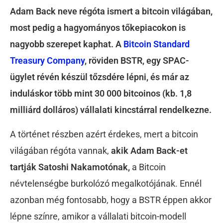
Adam Back neve régóta ismert a bitcoin világában,
most pedig a hagyományos tőkepiacokon is
nagyobb szerepet kaphat. A
Bitcoin Standard
Treasury Company
, röviden BSTR, egy SPAC-
ügylet révén készül tőzsdére lépni, és már az
induláskor több mint 30 000 bitcoinos (kb. 1,8
milliárd dolláros) vállalati kincstárral rendelkezne.
A történet részben azért érdekes, mert a bitcoin
világában régóta vannak,
akik Adam Back-et
tartják Satoshi Nakamotónak,
a Bitcoin
névtelenségbe burkolózó megalkotójának. Ennél
azonban még fontosabb, hogy a BSTR éppen akkor
lépne színre, amikor a vállalati bitcoin-modell