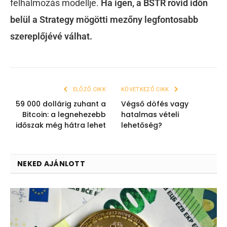
felhalmozás modellje.
Ha igen, a BSTR rövid időn
belül a Strategy mögötti mezőny legfontosabb
szereplőjévé válhat.
ELŐZŐ CIKK
KÖVETKEZŐ CIKK
59 000 dollárig zuhant a
Végső döfés vagy
Bitcoin: a legnehezebb
hatalmas vételi
időszak még hátra lehet
lehetőség?
NEKED AJÁNLOTT