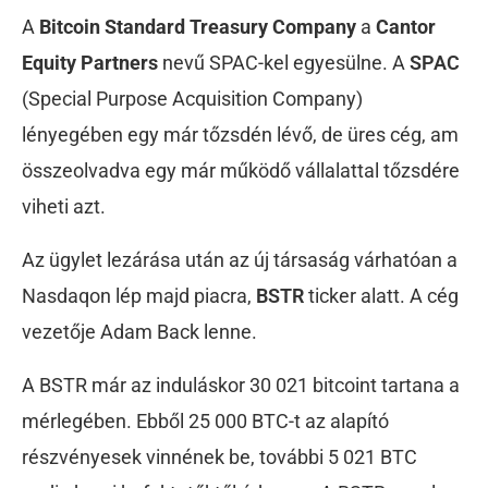
A
Bitcoin Standard Treasury Company
a
Cantor
Equity Partners
nevű SPAC-kel egyesülne. A
SPAC
(Special Purpose Acquisition Company)
lényegében egy már tőzsdén lévő, de üres cég, am
összeolvadva egy már működő vállalattal tőzsdére
viheti azt.
Az ügylet lezárása után az új társaság várhatóan a
Nasdaqon lép majd piacra,
BSTR
ticker alatt. A cég
vezetője Adam Back lenne.
A BSTR már az induláskor 30 021 bitcoint tartana a
mérlegében. Ebből 25 000 BTC-t az alapító
részvényesek vinnének be, további 5 021 BTC