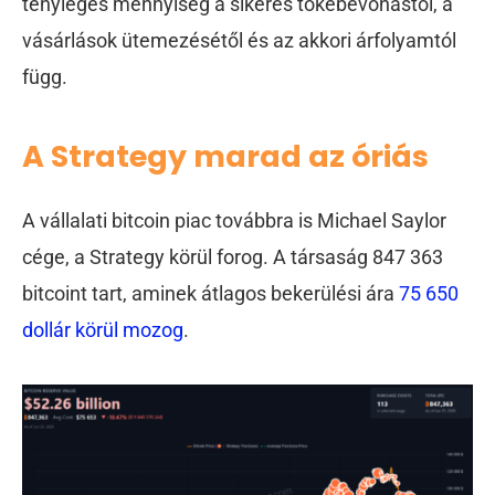
tényleges mennyiség a sikeres tőkebevonástól, a
vásárlások ütemezésétől és az akkori árfolyamtól
függ.
A Strategy marad az óriás
A vállalati bitcoin piac továbbra is Michael Saylor
cége, a Strategy körül forog. A társaság 847 363
bitcoint tart, aminek átlagos bekerülési ára
75 650
dollár körül mozog
.