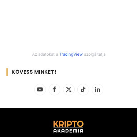
Az adatokat a
TradingView
szolgáltatja
KÖVESS MINKET!
YouTube
Facebook
X
TikTok
LinkedIn
(Twitter)