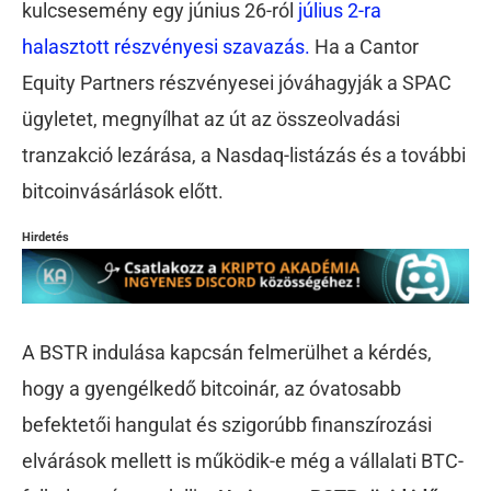
kulcsesemény egy június 26-ról
július 2-ra
halasztott részvényesi szavazás.
Ha a Cantor
Equity Partners részvényesei jóváhagyják a SPAC
ügyletet, megnyílhat az út az összeolvadási
tranzakció lezárása, a Nasdaq-listázás és a további
bitcoinvásárlások előtt.
Hirdetés
A BSTR indulása kapcsán felmerülhet a kérdés,
hogy a gyengélkedő bitcoinár, az óvatosabb
befektetői hangulat és szigorúbb finanszírozási
elvárások mellett is működik-e még a vállalati BTC-