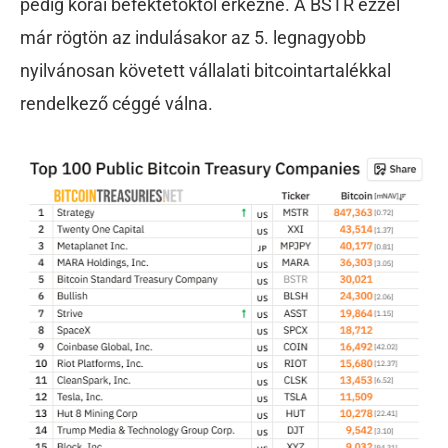
pedig korai befektetőktől érkezne. A BSTR ezzel
már rögtön az indulásakor az 5. legnagyobb
nyilvánosan követett vállalati bitcointartalékkal
rendelkező céggé válna.