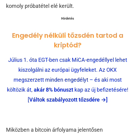
komoly próbatétel elé került.
Hirdetés
Engedély nélküli tőzsdén tartod a
kriptód?
Július 1. óta EGT-ben csak MiCA-engedéllyel lehet
kiszolgálni az európai ügyfeleket. Az OKX
megszerzett minden engedélyt – és aki most
költözik át,
akár 8% bónuszt
kap az új befizetésére!
[
Váltok szabályozott tőzsdére →]
Miközben a bitcoin árfolyama jelentősen