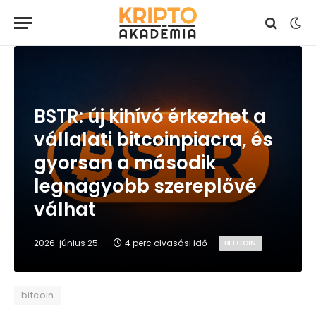
BSTR: új kihívó érkezhet a
vállalati bitcoinpiacra, és
gyorsan a második
legnagyobb szereplővé
válhat
2026. június 25.
4 perc olvasási idő
BITCOIN
bitcoin