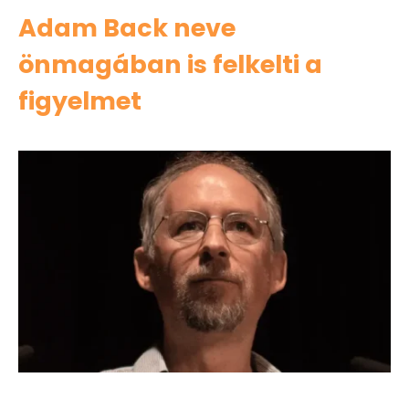
Adam Back neve
önmagában is felkelti a
figyelmet