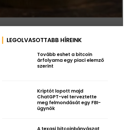
LEGOLVASOTTABB HÍREINK
Tovább eshet a bitcoin
árfolyama egy piaci elemző
szerint
Kriptót lopott majd
ChatGPT-vel terveztette
meg felmondását egy FBI-
ügynök
A texasi bitcoinbányászat