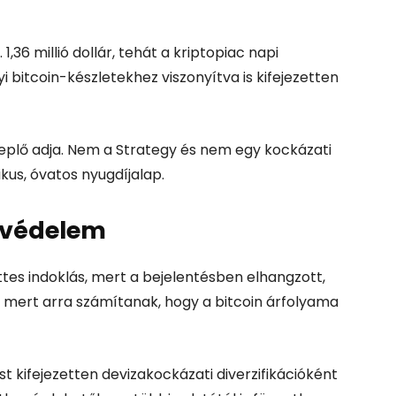
b. 1,36 millió dollár, tehát a kriptopiac napi
i bitcoin-készletekhez viszonyítva is kifejezetten
eplő adja. Nem a Strategy és nem egy kockázati
kus, óvatos nyugdíjalap.
avédelem
ttes indoklás, mert a bejelentésben elhangzott,
, mert arra számítanak, hogy a bitcoin árfolyama
t kifejezetten devizakockázati diverzifikációként