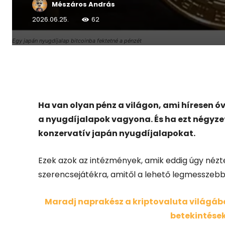
Mészáros András
2026.06.25.
62
Egy japán nyugdíjalap bitcoinba fektetné a pénzét
Facebook
X
Ha van olyan pénz a világon, ami híresen óv
a nyugdíjalapok vagyona. És ha ezt négyz
konzervatív japán nyugdíjalapokat.
Ezek azok az intézmények, amik eddig úgy néztek
szerencsejátékra, amitől a lehető legmesszebb 
Maradj naprakész a kriptovaluta világában
betekintések