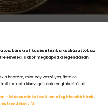
atos, bürokratikus és irtózik a kockázattól, az
etre emeled, akkor megkapod a legendásan
 a kriptóra, mint egy veszélyes, fiatalos
kell tartani a kisnyugdíjasok megtakarításait.
 – kövess minket az X-en a legfrissebb hírek,
 és trendekért!🚀