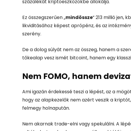
százalékát kriptoeszközökbe allokálja.
Ez összegszerűen „
mindössze
” 213 millió jen, k
likviditásához képest aprópénz, és az intézmény
szerény.
De a dolog súlyát nem az összeg, hanem a szer
tőkealap vesz ismét bitcoint, hanem egy klasszi
Nem FOMO, hanem deviz
Ami igazán érdekessé teszi a lépést, az a mögö
hogy az alapkezelők nem azért veszik a kriptót
felmegy holnapután.
Nem akarnak trade-elni vagy spekulálni. A lépés