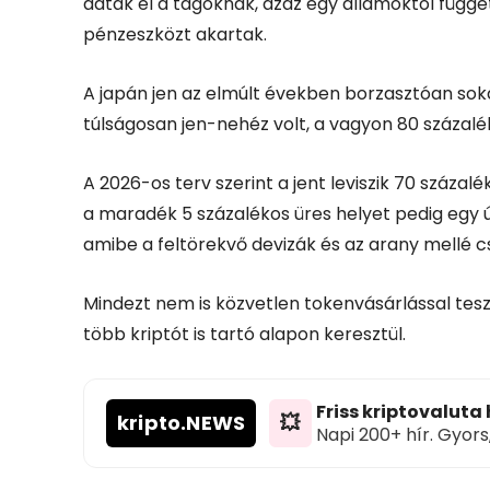
adták el a tagoknak, azaz egy államoktól függetl
pénzeszközt akartak.
A japán jen az elmúlt években borzasztóan soka
túlságosan jen-nehéz volt, a vagyon 80 százalék
A 2026-os terv szerint a jent leviszik 70 százalék
a maradék 5 százalékos üres helyet pedig egy
amibe a feltörekvő devizák és az arany mellé cso
Mindezt nem is közvetlen tokenvásárlással teszi
több kriptót is tartó alapon keresztül.
Friss kriptovaluta
kripto
.NEWS
💥
Napi 200+ hír. Gyors