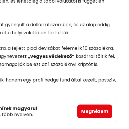
en, és lehetőleg a többi valutától is független
t gyengült a dollárral szemben, és az alap eddig
át a helyi valutában tartották.
ra, a fejlett piaci devizákat felemelik 10 százalékra,
 úgynevezett
„vegyes védekező”
kosárral töltik fel,
magolják be ezt az 1 százaléknyi kriptót is.
k, hanem egy profi hedge fund által kezelt, passzív,
 hírek magyarul
Megnézem
, több nyelven.