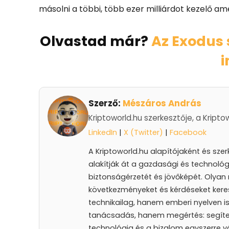
másolni a többi, több ezer milliárdot kezelő ame
Olvastad már?
Az Exodus 
i
Szerző:
Mészáros András
Kriptoworld.hu szerkesztője, a Kripto
LinkedIn
|
X (Twitter)
|
Facebook
A Kriptoworld.hu alapítójaként és sze
alakítják át a gazdasági és technológ
biztonságérzetét és jövőképét. Olyan 
következményeket és kérdéseket keres
technikailag, hanem emberi nyelven is 
tanácsadás, hanem megértés: segíteni
technológia és a bizalom egyszerre vá