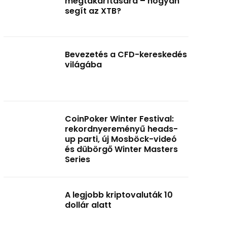
megtakarítására – hogyan
segít az XTB?
Bevezetés a CFD-kereskedés
világába
CoinPoker Winter Festival:
rekordnyereményű heads-
up parti, új Mosböck-videó
és dübörgő Winter Masters
Series
A legjobb kriptovaluták 10
dollár alatt