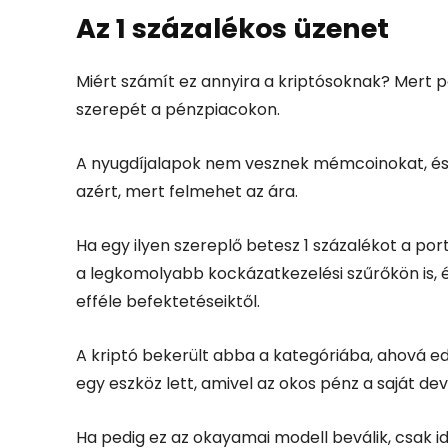
Az 1 százalékos üzenet
Miért számít ez annyira a kriptósoknak? Mert p
szerepét a pénzpiacokon.
A nyugdíjalapok nem vesznek mémcoinokat, és
azért, mert felmehet az ára.
Ha egy ilyen szereplő betesz 1 százalékot a port
a legkomolyabb kockázatkezelési szűrőkön is, és
efféle befektetéseiktől.
A kriptó bekerült abba a kategóriába, ahová edd
egy eszköz lett, amivel az okos pénz a saját de
Ha pedig ez az okayamai modell beválik, csak id