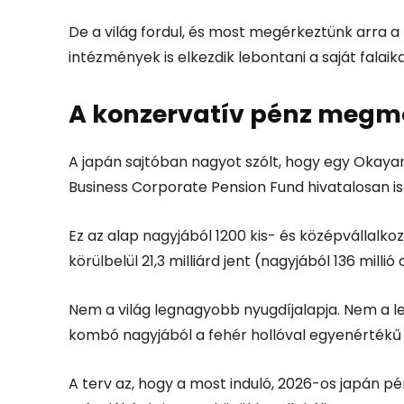
De a világ fordul, és most megérkeztünk arra 
intézmények is elkezdik lebontani a saját falaika
A konzervatív pénz megm
A japán sajtóban nagyot szólt, hogy egy Okay
Business Corporate Pension Fund
hivatalosan is
Ez az alap nagyjából 1200 kis- és középvállalko
körülbelül 21,3 milliárd jent (nagyjából 136 millió d
Nem a világ legnagyobb nyugdíjalapja. Nem a l
kombó nagyjából a fehér hollóval egyenértékű 
A terv az, hogy a most induló, 2026-os japán p