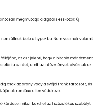
ontosan megmutatja a digitális eszközök új
 nem állnak bele a hype-ba. Nem vesznek valamit
fóliójába, az azt jelenti, hogy a bitcoin már átment
 eléri a szintet, amit az intézmények elvárnak az
ig csak az arany vagy a svájci frank tartozott, és
vizájának romlása ellen védekezik.
ő kérdése, mikor kezdi el az 1 százalékos szabályt