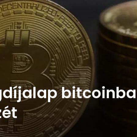
díjalap bitcoinba
zét