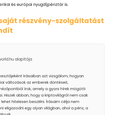
rikai és európai nyugdíjpénztár is.
saját részvény-szolgáltatást
ndít
world.hu alapítója
rkesztőjeként írásaiban azt vizsgálom, hogyan
iai változások az emberek döntéseit,
nézőpontból írok, amely a gyors hírek mögötti
i. Hiszek abban, hogy a kriptovilágról nem csak
lehet hitelesen beszélni. Írásaim célja nem
 eligazodni egy olyan világban, ahol a pénz, a
ltozik.