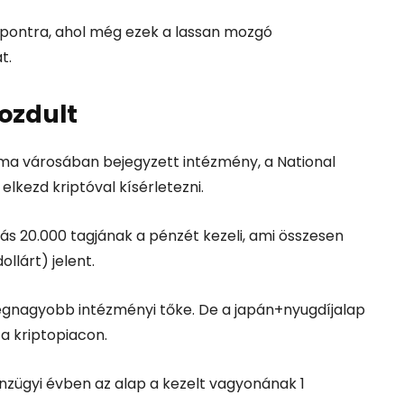
a pontra, ahol még ezek a lassan mozgó
t.
ozdult
ama városában bejegyzett intézmény, a
National
 elkezd kriptóval kísérletezni.
zás 20.000 tagjának a pénzét kezeli, ami összesen
ollárt) jelent.
egnagyobb intézményi tőke. De a japán+nyugdíjalap
a kriptopiacon.
énzügyi évben az alap a kezelt vagyonának 1