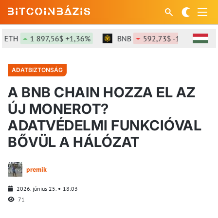
TH
1 897,56$ +1,36%
BNB
592,73$ -1,29%
S
ADATBIZTONSÁG
A BNB CHAIN HOZZA EL AZ
ÚJ MONEROT?
ADATVÉDELMI FUNKCIÓVAL
BŐVÜL A HÁLÓZAT
premik
2026. június 25.
18:03
71