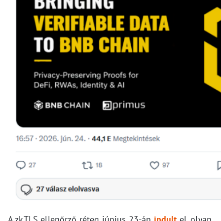
A zkTLS ellenőrző réteg június 23-án
indult
el, olyan