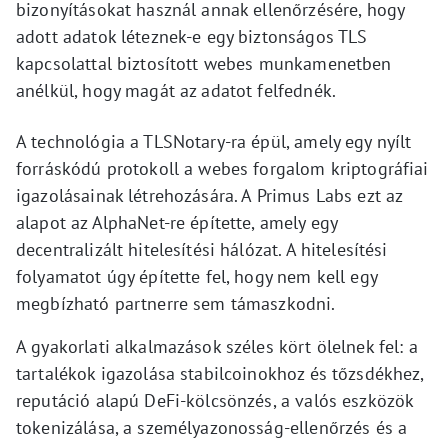
bizonyításokat használ annak ellenőrzésére, hogy
adott adatok léteznek-e egy biztonságos TLS
kapcsolattal biztosított webes munkamenetben
anélkül, hogy magát az adatot felfednék.
A technológia a TLSNotary-ra épül, amely egy nyílt
forráskódú protokoll a webes forgalom kriptográfiai
igazolásainak létrehozására. A Primus Labs ezt az
alapot az AlphaNet-re építette, amely egy
decentralizált hitelesítési hálózat. A hitelesítési
folyamatot úgy építette fel, hogy nem kell egy
megbízható partnerre sem támaszkodni.
A gyakorlati alkalmazások széles kört ölelnek fel: a
tartalékok igazolása stabilcoinokhoz és tőzsdékhez,
reputáció alapú DeFi-kölcsönzés, a valós eszközök
tokenizálása, a személyazonosság-ellenőrzés és a