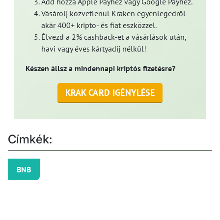
Add hozzá Apple Payhez vagy Google Payhez.
Vásárolj közvetlenül Kraken egyenlegedről
akár 400+ kripto- és fiat eszközzel.
Élvezd a 2% cashback-et a vásárlások után,
havi vagy éves kártyadíj nélkül!
Készen állsz a mindennapi kriptós fizetésre?
KRAK CARD IGÉNYLÉSE
Címkék:
BNB