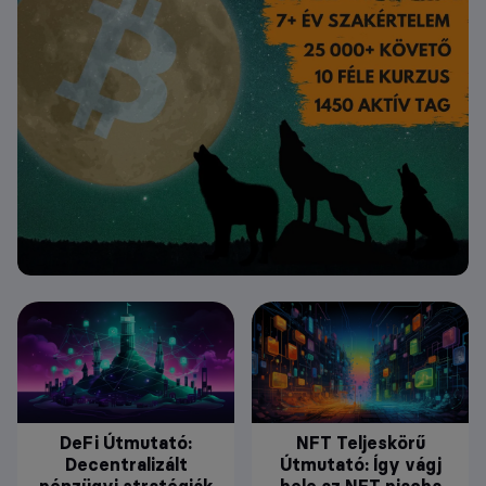
DeFi Útmutató:
NFT Teljeskörű
Decentralizált
Útmutató: Így vágj