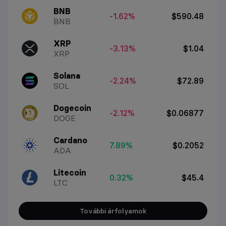
BNB
-1.62%
$590.48
BNB
XRP
-3.13%
$1.04
XRP
Solana
-2.24%
$72.89
SOL
Dogecoin
-2.12%
$0.06877
DOGE
Cardano
7.89%
$0.2052
ADA
Litecoin
0.32%
$45.4
LTC
További árfolyamok