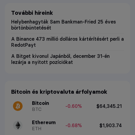
További híreink
Helybenhagyták Sam Bankman-Fried 25 éves
börtönbüntetését
A Binance 473 millió dolláros kártérítésért perli a
RedotPayt
A Bitget kivonul Japánból, december 31-én
lezárja a nyitott pozíciókat
Bitcoin és kriptovaluta árfolyamok
Bitcoin
-0.60%
$64,345.21
BTC
Ethereum
-0.68%
$1,903.74
ETH