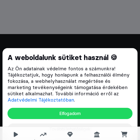
Cryptofalka 2018 óta
A weboldalunk sütiket használ 🍪
Szívünkön viseljük a blokklánc technológia
Az Ön adatainak védelme fontos a számunkra!
népszerűsítését Magyarországon, ezért 2018 óta a
Tájékoztatjuk, hogy honlapunk a felhasználói élmény
Cryptofalka célja, hogy biztosítsa a hazai közösség
fokozása, a webhelyhasználat megértése és
és vállalatok digitális oktatását és fejlődését.
marketing tevékenységeink támogatása érdekében
sütiket alkalmazhat. További információ erről az
Adatvédelmi Tájékoztatóban
.
Oldalak
Elfogadom
Hírek
További lehetőségek
Árfolyamok