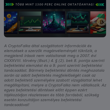
A CryptoFalka által szolgáltatott információk és
elemzések a szerzők magánvéleményét tükrözik, a
megjelenő írások nem valósítanak meg a 2007. évi
CXXXVIII. törvény (Bszt.) 4. § (2). bek 8. pontja szerinti
befektetési elemzést és a 9. pont szerinti befektetési
tanácsadást. Bármely befektetési döntés meghozatala
során az adott befektetés megfelelőségét csak az
adott befektető személyére szabott vizsgálattal lehet
megállapítani, melyre a CryptoFalka nem vállalkozik. Az
egyes befektetési döntések előtt éppen ezért
tájékozódjon részletesen és több forrásból, szükség
esetén konzultáljon személyes befektetési
tanácsadóval!