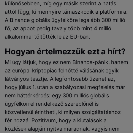
különösebben, míg egy másik szerint a hatás
attól függ, ki mennyire támaszkodik a platformra.
A Binance globális ügyfélköre legalább 300 millió
fő, az appot pedig tavaly több mint 4 millió
alkalommal töltötték le az EU-ban.
Hogyan értelmezzük ezt a hírt?
Mi úgy látjuk, hogy ez nem Binance-pánik, hanem
az európai kriptopiac felnőtté válásának egyik
látványos tesztje. A legfontosabb üzenet az,
hogy július 1. után a szabályozási megfelelés már
nem háttérkérdés: egy 300 milliós globális
ügyfélkörrel rendelkező szereplőnél is
közvetlenül érintheti, ki milyen szolgáltatáshoz
fér hozzá. Pozitívum, hogy a kiutalások a
közlések alapján nyitva maradnak, vagyis nem