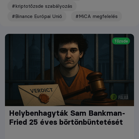
#kriptotőzsde szabályozás
#Binance Európai Unió
#MiCA megfelelés
Tőzsde
Helybenhagyták Sam Bankman-
Fried 25 éves börtönbüntetését