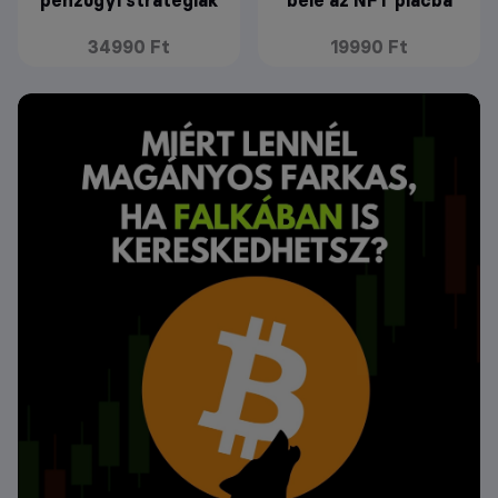
pénzügyi stratégiák
bele az NFT piacba
34990 Ft
19990 Ft