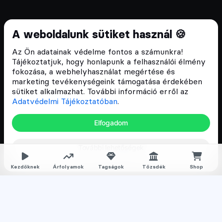
Cryptofalka 2018 óta
A weboldalunk sütiket használ 🍪
Szívünkön viseljük a blokklánc technológia
Az Ön adatainak védelme fontos a számunkra!
népszerűsítését Magyarországon, ezért 2018 óta a
Tájékoztatjuk, hogy honlapunk a felhasználói élmény
Cryptofalka célja, hogy biztosítsa a hazai közösség
fokozása, a webhelyhasználat megértése és
és vállalatok digitális oktatását és fejlődését.
marketing tevékenységeink támogatása érdekében
sütiket alkalmazhat. További információ erről az
Adatvédelmi Tájékoztatóban
.
Oldalak
Elfogadom
Hírek
További lehetőségek
Árfolyamok
Rólunk
Kezdőknek
Árfolyamok
Tagságok
Tőzsdék
Shop
Karrier
Media