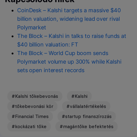
CoinDesk – Kalshi targets a massive $40
billion valuation, widening lead over rival
Polymarket
The Block – Kalshi in talks to raise funds at
$40 billion valuation: FT
The Block – World Cup boom sends
Polymarket volume up 300% while Kalshi
sets open interest records
#Kalshi tőkebevonás
#Kalshi
#tőkebevonási kör
#vállalatértékelés
#Financial Times
#startup finanszírozás
#kockázati tőke
#magántőke befektetés