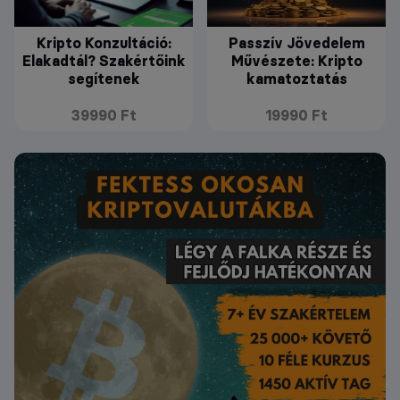
Kripto Konzultáció:
Passzív Jövedelem
Elakadtál? Szakértőink
Művészete: Kripto
segítenek
kamatoztatás
39990 Ft
19990 Ft