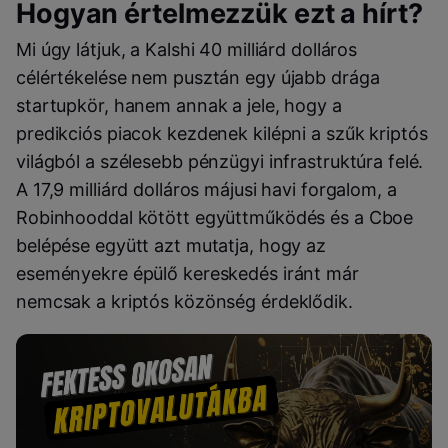
Hogyan értelmezzük ezt a hírt?
Mi úgy látjuk, a Kalshi 40 milliárd dolláros
célértékelése nem pusztán egy újabb drága
startupkör, hanem annak a jele, hogy a
predikciós piacok kezdenek kilépni a szűk kriptós
világból a szélesebb pénzügyi infrastruktúra felé.
A 17,9 milliárd dolláros májusi havi forgalom, a
Robinhooddal kötött együttműködés és a Cboe
belépése együtt azt mutatja, hogy az
eseményekre épülő kereskedés iránt már
nemcsak a kriptós közönség érdeklődik.