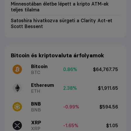
Minnesotában életbe lépett a kripto ATM-ek
teljes tilalma
Satoshira hivatkozva sürgeti a Clarity Act-et
Scott Bessent
Bitcoin és kriptovaluta árfolyamok
Bitcoin
0.86%
$64,767.75
BTC
Ethereum
2.38%
$1,911.65
ETH
BNB
-0.99%
$594.56
BNB
XRP
-1.65%
$1.05
XRP