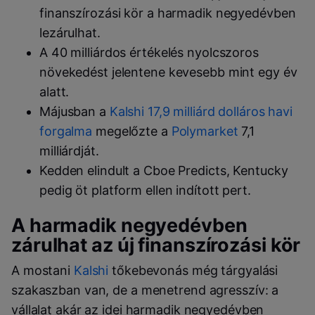
finanszírozási kör a harmadik negyedévben
lezárulhat.
A 40 milliárdos értékelés nyolcszoros
növekedést jelentene kevesebb mint egy év
alatt.
Májusban a
Kalshi 17,9 milliárd dolláros havi
forgalma
megelőzte a
Polymarket
7,1
milliárdját.
Kedden elindult a Cboe Predicts, Kentucky
pedig öt platform ellen indított pert.
A harmadik negyedévben
zárulhat az új finanszírozási kör
A mostani
Kalshi
tőkebevonás még tárgyalási
szakaszban van, de a menetrend agresszív: a
vállalat akár az idei harmadik negyedévben