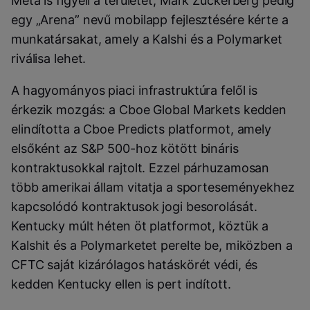
Meta is figyeli a területet, Mark Zuckerberg pedig
egy „Arena” nevű mobilapp fejlesztésére kérte a
munkatársakat, amely a Kalshi és a Polymarket
riválisa lehet.
A hagyományos piaci infrastruktúra felől is
érkezik mozgás: a Cboe Global Markets kedden
elindította a Cboe Predicts platformot, amely
elsőként az S&P 500-hoz kötött bináris
kontraktusokkal rajtolt. Ezzel párhuzamosan
több amerikai állam vitatja a sporteseményekhez
kapcsolódó kontraktusok jogi besorolását.
Kentucky múlt héten öt platformot, köztük a
Kalshit és a Polymarketet perelte be, miközben a
CFTC saját kizárólagos hatáskörét védi, és
kedden Kentucky ellen is pert indított.