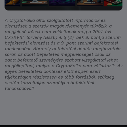
A CryptoFalka által szolgáltatott információk és
elemzések a szerzők magánvéleményét tükrözik, a
megjelenő írások nem valósítanak meg a 2007. évi
CXXXVIII. törvény (Bszt.) 4. § (2). bek 8. pontja szerinti
befektetési elemzést és a 9. pont szerinti befektetési
tanácsadást. Bármely befektetési döntés meghozatala
során az adott befektetés megfelelőségét csak az
adott befektető személyére szabott vizsgálattal lehet
megállapítani, melyre a CryptoFalka nem vállalkozik. Az
egyes befektetési döntések előtt éppen ezért
tájékozódjon részletesen és több forrásból, szükség
esetén konzultáljon személyes befektetési
tanácsadóval!