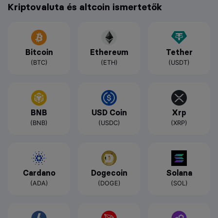
Kriptovaluta és altcoin ismertetők
Bitcoin
Ethereum
Tether
(BTC)
(ETH)
(USDT)
BNB
USD Coin
Xrp
(BNB)
(USDC)
(XRP)
Cardano
Dogecoin
Solana
(ADA)
(DOGE)
(SOL)