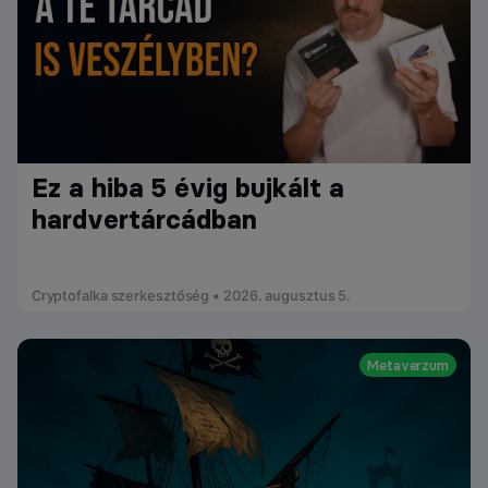
Ez a hiba 5 évig bujkált a
hardvertárcádban
Cryptofalka szerkesztőség • 2026. augusztus 5.
Metaverzum