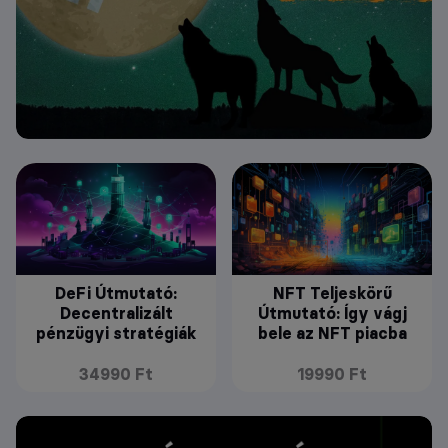
DeFi Útmutató:
NFT Teljeskörű
Decentralizált
Útmutató: Így vágj
pénzügyi stratégiák
bele az NFT piacba
34990 Ft
19990 Ft