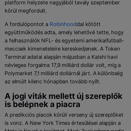
platform helyzete nagyjából tavaly szeptember
körül megfordult.
A fordulópontot a
Robinhood
dal kötött
együttműködés adta, amely lehetővé tette, hogy
a felhasználók NFL- és egyetemi amerikaifutball-
meccsek kimeneteleire kereskedjenek. A Token
Terminal adatai alapján májusban a Kalshi havi
névleges forgalma 17,9 milliárd dollár volt, míg a
Polymarket 7,1 milliárd dollárnál járt. A különbség
az elmúlt kilenc hónapban tovább nyílt.
A jogi viták mellett új szereplők
is belépnek a piacra
A predikciós piacok körüli verseny új szereplőket
is vonz. A New York Times értesülései alapján a