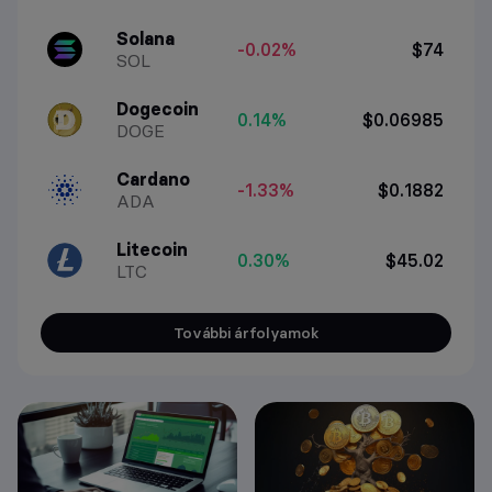
Solana
-0.02%
$74
SOL
Dogecoin
0.14%
$0.06985
DOGE
Cardano
-1.33%
$0.1882
ADA
Litecoin
0.30%
$45.02
LTC
További árfolyamok