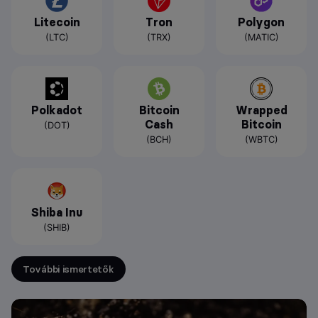
Litecoin
Tron
Polygon
(LTC)
(TRX)
(MATIC)
Polkadot
Bitcoin
Wrapped
Cash
Bitcoin
(DOT)
(BCH)
(WBTC)
Shiba Inu
(SHIB)
További ismertetők