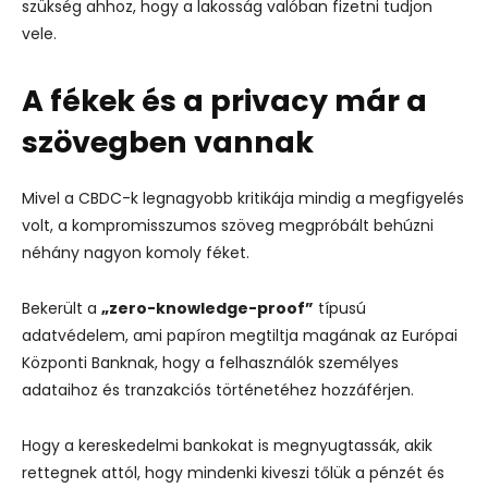
szükség ahhoz, hogy a lakosság valóban fizetni tudjon
vele.
A fékek és a privacy már a
szövegben vannak
Mivel a CBDC-k legnagyobb kritikája mindig a megfigyelés
volt, a kompromisszumos szöveg megpróbált behúzni
néhány nagyon komoly féket.
Bekerült a
„zero-knowledge-proof”
típusú
adatvédelem, ami papíron megtiltja magának az Európai
Központi Banknak, hogy a felhasználók személyes
adataihoz és tranzakciós történetéhez hozzáférjen.
Hogy a kereskedelmi bankokat is megnyugtassák, akik
rettegnek attól, hogy mindenki kiveszi tőlük a pénzét és