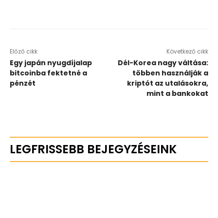
Előző cikk
Következő cikk
Egy japán nyugdíjalap
Dél-Korea nagy váltása:
bitcoinba fektetné a
többen használják a
pénzét
kriptót az utalásokra,
mint a bankokat
LEGFRISSEBB BEJEGYZÉSEINK