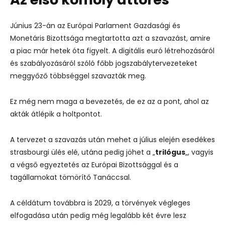
Június 23-án az Európai Parlament Gazdasági és
Monetáris Bizottsága megtartotta azt a szavazást, amire
a piac már hetek óta figyelt. A digitális euró létrehozásáról
és szabályozásáról szóló főbb jogszabálytervezeteket
meggyőző többséggel szavazták meg.
Ez még nem maga a bevezetés, de ez az a pont, ahol az
akták átlépik a holtpontot.
A tervezet a szavazás után mehet a július elején esedékes
strasbourgi ülés elé, utána pedig jöhet a „
trilógus
„, vagyis
a végső egyeztetés az Európai Bizottsággal és a
tagállamokat tömörítő Tanáccsal.
A céldátum továbbra is 2029, a törvények végleges
elfogadása után pedig még legalább két évre lesz