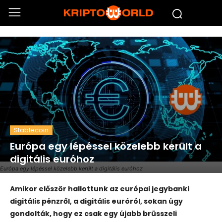
Stablecoin
Európa egy lépéssel közelebb került a
digitális euróhoz
Európa egy lépéssel közelebb került a digitális euróhoz
Amikor először hallottunk az európai jegybanki
digitális pénzről, a digitális euróról, sokan úgy
gondolták, hogy ez csak egy újabb brüsszeli