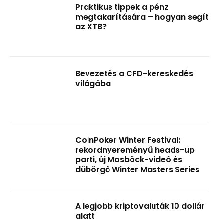
Praktikus tippek a pénz
megtakarítására – hogyan segít
az XTB?
Bevezetés a CFD-kereskedés
világába
CoinPoker Winter Festival:
rekordnyereményű heads-up
parti, új Mosböck-videó és
dübörgő Winter Masters Series
A legjobb kriptovaluták 10 dollár
alatt