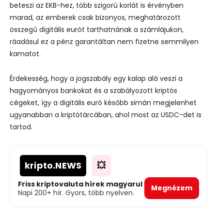
beteszi az EKB-hez, több szigorú korlát is érvényben
marad, az emberek csak bizonyos, meghatározott
összegű digitális eurót tarthatnának a számlájukon,
ráadásul ez a pénz garantáltan nem fizetne semmilyen
kamatot.
Érdekesség, hogy a jogszabály egy kalap alá veszi a
hagyományos bankokat és a szabályozott kriptós
cégeket, így a digitális euró később simán megjelenhet
ugyanabban a kriptótárcában, ahol most az USDC-det is
tartod.
kripto
.NEWS
💥
Friss kriptovaluta hírek magyarul
Megnézem
Napi 200+ hír. Gyors, több nyelven.