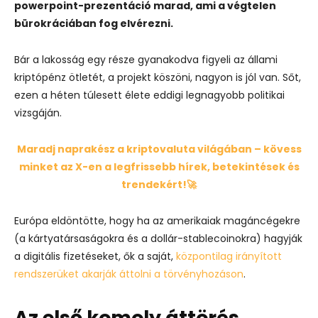
powerpoint-prezentáció marad, ami a végtelen
bürokráciában fog elvérezni.
Bár a lakosság egy része gyanakodva figyeli az állami
kriptópénz ötletét, a projekt köszöni, nagyon is jól van. Sőt,
ezen a héten túlesett élete eddigi legnagyobb politikai
vizsgáján.
Maradj naprakész a kriptovaluta világában – kövess
minket az X-en a legfrissebb hírek, betekintések és
trendekért!🚀
Európa eldöntötte, hogy ha az amerikaiak magáncégekre
(a kártyatársaságokra és a dollár-stablecoinokra) hagyják
a digitális fizetéseket, ők a saját,
központilag irányított
rendszerüket akarják áttolni a törvényhozáson
.
Az első komoly áttörés