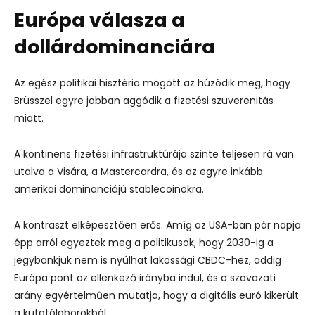
Európa válasza a
dollárdominanciára
Az egész politikai hisztéria mögött az húzódik meg, hogy
Brüsszel egyre jobban aggódik a fizetési szuverenitás
miatt.
A kontinens fizetési infrastruktúrája szinte teljesen rá van
utalva a Visára, a Mastercardra, és az egyre inkább
amerikai dominanciájú stablecoinokra.
A kontraszt elképesztően erős. Amíg az USA-ban pár napja
épp arról egyeztek meg a politikusok, hogy 2030-ig a
jegybankjuk nem is nyúlhat lakossági CBDC-hez, addig
Európa pont az ellenkező irányba indul, és a szavazati
arány egyértelműen mutatja, hogy a digitális euró kikerült
a kutatólaborokból.