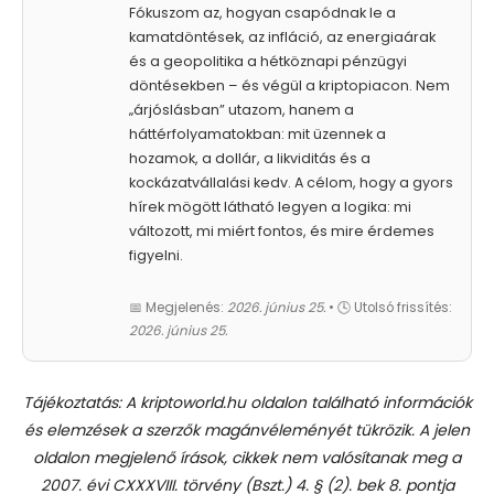
Fókuszom az, hogyan csapódnak le a
kamatdöntések, az infláció, az energiaárak
és a geopolitika a hétköznapi pénzügyi
döntésekben – és végül a kriptopiacon. Nem
„árjóslásban” utazom, hanem a
háttérfolyamatokban: mit üzennek a
hozamok, a dollár, a likviditás és a
kockázatvállalási kedv. A célom, hogy a gyors
hírek mögött látható legyen a logika: mi
változott, mi miért fontos, és mire érdemes
figyelni.
📅 Megjelenés:
2026. június 25.
• 🕓 Utolsó frissítés:
2026. június 25.
Tájékoztatás: A kriptoworld.hu oldalon található információk
és elemzések a szerzők magánvéleményét tükrözik. A jelen
oldalon megjelenő írások, cikkek nem valósítanak meg a
2007. évi CXXXVIII. törvény (Bszt.) 4. § (2). bek 8. pontja