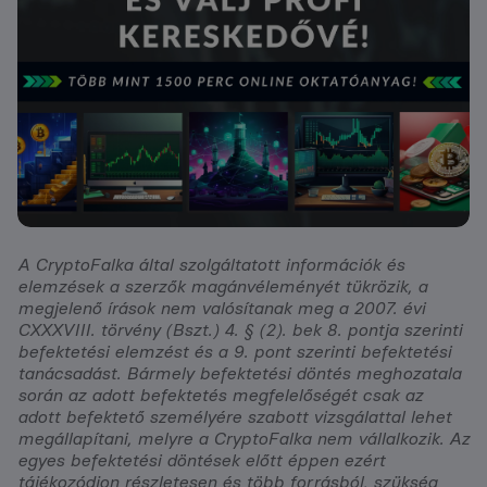
A CryptoFalka által szolgáltatott információk és
elemzések a szerzők magánvéleményét tükrözik, a
megjelenő írások nem valósítanak meg a 2007. évi
CXXXVIII. törvény (Bszt.) 4. § (2). bek 8. pontja szerinti
befektetési elemzést és a 9. pont szerinti befektetési
tanácsadást. Bármely befektetési döntés meghozatala
során az adott befektetés megfelelőségét csak az
adott befektető személyére szabott vizsgálattal lehet
megállapítani, melyre a CryptoFalka nem vállalkozik. Az
egyes befektetési döntések előtt éppen ezért
tájékozódjon részletesen és több forrásból, szükség