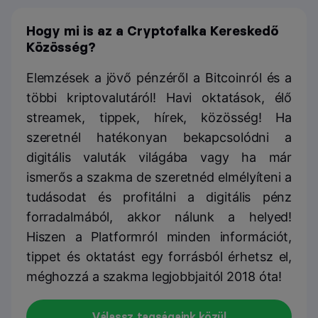
Hogy mi is az a Cryptofalka Kereskedő
Közösség?
Elemzések a jövő pénzéről a Bitcoinról és a
többi kriptovalutáról! Havi oktatások, élő
streamek, tippek, hírek, közösség! Ha
szeretnél hatékonyan bekapcsolódni a
digitális valuták világába vagy ha már
ismerős a szakma de szeretnéd elmélyíteni a
tudásodat és profitálni a digitális pénz
forradalmából, akkor nálunk a helyed!
Hiszen a Platformról minden információt,
tippet és oktatást egy forrásból érhetsz el,
méghozzá a szakma legjobbjaitól 2018 óta!
Válassz tagságaink közül