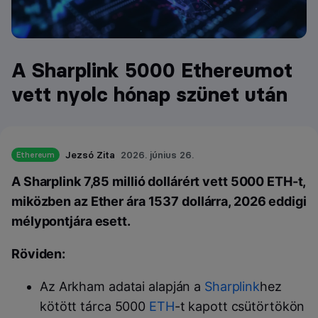
A Sharplink 5000 Ethereumot
vett nyolc hónap szünet után
Jezsó Zita
2026. június 26.
Ethereum
A Sharplink 7,85 millió dollárért vett 5000 ETH-t,
miközben az Ether ára 1537 dollárra, 2026 eddigi
mélypontjára esett.
Röviden:
Az Arkham adatai alapján a
Sharplink
hez
kötött tárca 5000
ETH
-t kapott csütörtökön