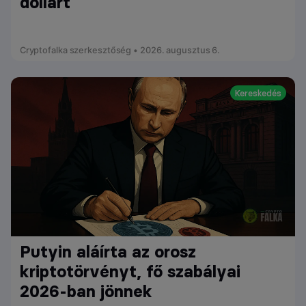
dollárt
Cryptofalka szerkesztőség • 2026. augusztus 6.
Kereskedés
Putyin aláírta az orosz
kriptotörvényt, fő szabályai
2026-ban jönnek