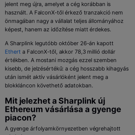
jelent meg újra, amelyet a cég korábban is
használt. A FalconX-től érkező tranzakció nem
önmagában nagy a vállalat teljes állományához
képest, hanem az időzítése miatt érdekes.
A Sharplink legutóbb október 26-án kapott
Ethert
a FalconX-től, akkor 78,3 millió dollár
értékben. A mostani mozgás ezzel szemben
kisebb, de jelzésértékű: a cég hosszabb kihagyás
után ismét aktív vásárlóként jelent meg a
blokkláncon követhető adatokban.
Mit jelezhet a Sharplink új
Ethereum vásárlása a gyenge
piacon?
A gyenge árfolyamkörnyezetben végrehajtott