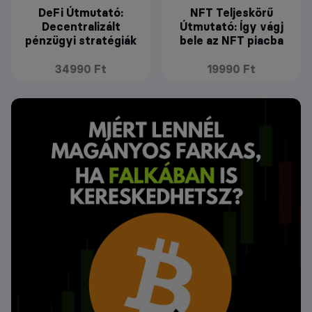
DeFi Útmutató:
NFT Teljeskörű
Decentralizált
Útmutató: Így vágj
pénzügyi stratégiák
bele az NFT piacba
34990 Ft
19990 Ft