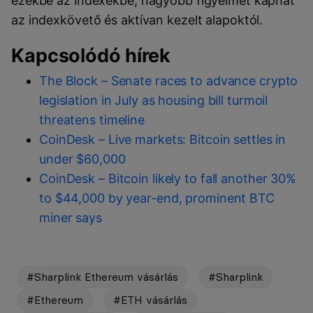
ezekbe az indexekbe, nagyobb figyelmet kaphat
az indexkövető és aktívan kezelt alapoktól.
Kapcsolódó hírek
The Block – Senate races to advance crypto
legislation in July as housing bill turmoil
threatens timeline
CoinDesk – Live markets: Bitcoin settles in
under $60,000
CoinDesk – Bitcoin likely to fall another 30%
to $44,000 by year-end, prominent BTC
miner says
#Sharplink Ethereum vásárlás
#Sharplink
#Ethereum
#ETH vásárlás