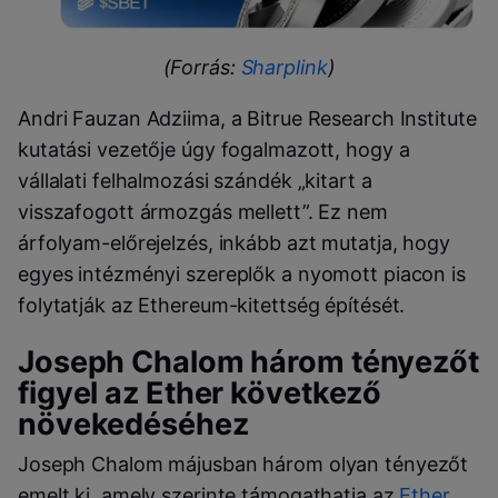
(Forrás:
Sharplink
)
Andri Fauzan Adziima, a Bitrue Research Institute
kutatási vezetője úgy fogalmazott, hogy a
vállalati felhalmozási szándék „kitart a
visszafogott ármozgás mellett”. Ez nem
árfolyam-előrejelzés, inkább azt mutatja, hogy
egyes intézményi szereplők a nyomott piacon is
folytatják az Ethereum-kitettség építését.
Joseph Chalom három tényezőt
figyel az Ether következő
növekedéséhez
Joseph Chalom májusban három olyan tényezőt
emelt ki, amely szerinte támogathatja az
Ether