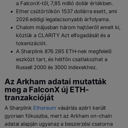
a FalconX-től, 7,85 millió dollár értékben.
Ether csütörtökön 1537 dollárra esett, ami
2026 eddigi legalacsonyabb árfolyama.
Chalom májusban három hajtóerőt emelt ki,
köztük a CLARITY Act elfogadását és a
tokenizációt.
A Sharplink 876 285 ETH-nek megfelelő
eszközt tart, és hétfőn csatlakozhat a
Russell 2000 és 3000 indexekhez.
Az Arkham adatai mutatták
meg a FalconX új ETH-
tranzakcióját
A Sharplink
Ethereum
vásárlás azért került
gyorsan fókuszba, mert az Arkham on-chain
adatai alapján ugyanaz a beszerzési csatorna