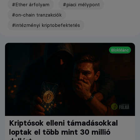
#Ether árfolyam
#piaci mélypont
#on-chain tranzakciók
#intézményi kriptobefektetés
Blokklánc
Kriptósok elleni támadásokkal
loptak el több mint 30 millió