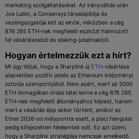
marketing szolgáltatásokat. Az irányváltás után
Joe Lubin, a Consensys társalapítója és
vezérigazgatója lett az elnök, miközben a cég
876 285 ETH-nek megfelelő eszközt halmozott
fel vásárlásokból és staking-jutalmakból.
Hogyan értelmezzük ezt a hírt?
Mi úgy látjuk, hogy a Sharplink új
ETH
-vásárlása
alapvetően pozitív jelzés az Ethereum intézményi
sztorija szempontjából. Nem azért, mert az 5000
ETH önmagában óriási tétel lenne a cég 876 285
ETH-nek megfelelő állományához képest, hanem
mert a vásárlás épp akkor történt, amikor az
Ether 2026-os mélypontra esett, a piaci hangulat
pedig kifejezetten félelemteli volt. Ez azt üzeni,
hogy a Sharplink stratégiája nemcsak emelkedő