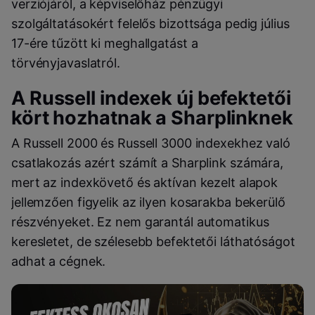
verziójáról, a képviselőház pénzügyi
szolgáltatásokért felelős bizottsága pedig július
17-ére tűzött ki meghallgatást a
törvényjavaslatról.
A Russell indexek új befektetői
kört hozhatnak a Sharplinknek
A Russell 2000 és Russell 3000 indexekhez való
csatlakozás azért számít a Sharplink számára,
mert az indexkövető és aktívan kezelt alapok
jellemzően figyelik az ilyen kosarakba bekerülő
részvényeket. Ez nem garantál automatikus
keresletet, de szélesebb befektetői láthatóságot
adhat a cégnek.