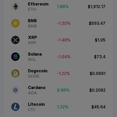
Ethereum
1.88%
$1,912.17
ETH
BNB
-1.30%
$593.47
BNB
XRP
-1.48%
$1.05
XRP
Solana
-1.04%
$73.4
SOL
Dogecoin
-1.22%
$0.0691
DOGE
Cardano
8.96%
$0.2082
ADA
Litecoin
1.32%
$45.64
LTC