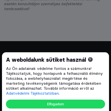
esetén konzultáljon személyes befektetési
tanácsadóval!
Cryptofalka 2018 óta
A weboldalunk sütiket használ 🍪
Szívünkön viseljük a blokklánc technológia
Az Ön adatainak védelme fontos a számunkra!
népszerűsítését Magyarországon, ezért 2018 óta a
Tájékoztatjuk, hogy honlapunk a felhasználói élmény
Cryptofalka célja, hogy biztosítsa a hazai közösség
fokozása, a webhelyhasználat megértése és
és vállalatok digitális oktatását és fejlődését.
marketing tevékenységeink támogatása érdekében
sütiket alkalmazhat. További információ erről az
Adatvédelmi Tájékoztatóban
.
Oldalak
Elfogadom
Hírek