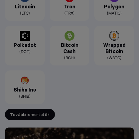
Litecoin
Tron
Polygon
(LTC)
(TRX)
(MATIC)
Polkadot
Bitcoin
Wrapped
Cash
Bitcoin
(DOT)
(BCH)
(WBTC)
Shiba Inu
(SHIB)
További ismertetők