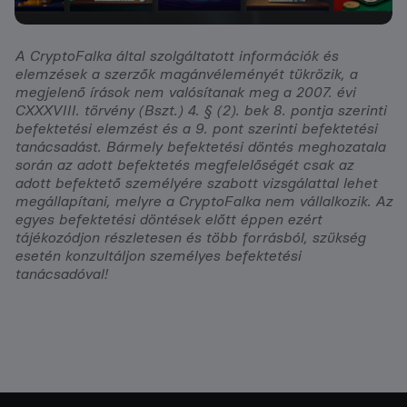
A CryptoFalka által szolgáltatott információk és
elemzések a szerzők magánvéleményét tükrözik, a
megjelenő írások nem valósítanak meg a 2007. évi
CXXXVIII. törvény (Bszt.) 4. § (2). bek 8. pontja szerinti
befektetési elemzést és a 9. pont szerinti befektetési
tanácsadást. Bármely befektetési döntés meghozatala
során az adott befektetés megfelelőségét csak az
adott befektető személyére szabott vizsgálattal lehet
megállapítani, melyre a CryptoFalka nem vállalkozik. Az
egyes befektetési döntések előtt éppen ezért
tájékozódjon részletesen és több forrásból, szükség
esetén konzultáljon személyes befektetési
tanácsadóval!