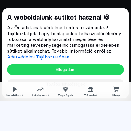
Cryptofalka 2018 óta
A weboldalunk sütiket használ 🍪
Szívünkön viseljük a blokklánc technológia
Az Ön adatainak védelme fontos a számunkra!
népszerűsítését Magyarországon, ezért 2018 óta a
Tájékoztatjuk, hogy honlapunk a felhasználói élmény
Cryptofalka célja, hogy biztosítsa a hazai közösség
fokozása, a webhelyhasználat megértése és
és vállalatok digitális oktatását és fejlődését.
marketing tevékenységeink támogatása érdekében
sütiket alkalmazhat. További információ erről az
Adatvédelmi Tájékoztatóban
.
Oldalak
Elfogadom
Hírek
További lehetőségek
Árfolyamok
Rólunk
Kezdőknek
Árfolyamok
Tagságok
Tőzsdék
Shop
Karrier
Media
Oktatás