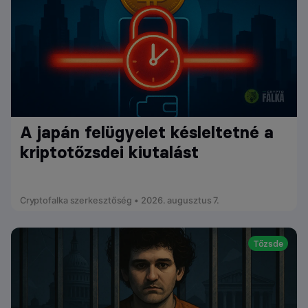
A japán felügyelet késleltetné a
kriptotőzsdei kiutalást
Cryptofalka szerkesztőség • 2026. augusztus 7.
Tőzsde