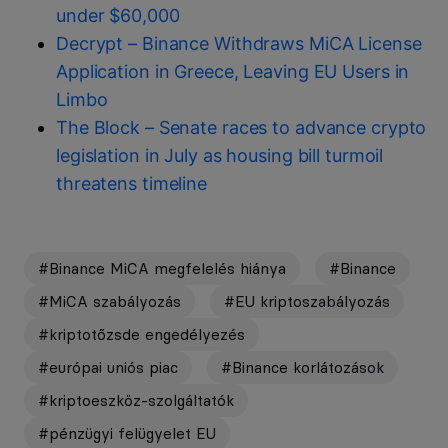
under $60,000
Decrypt – Binance Withdraws MiCA License
Application in Greece, Leaving EU Users in
Limbo
The Block – Senate races to advance crypto
legislation in July as housing bill turmoil
threatens timeline
#Binance MiCA megfelelés hiánya
#Binance
#MiCA szabályozás
#EU kriptoszabályozás
#kriptotőzsde engedélyezés
#európai uniós piac
#Binance korlátozások
#kriptoeszköz-szolgáltatók
#pénzügyi felügyelet EU