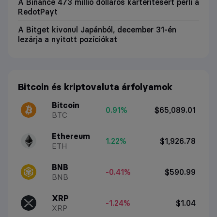
A Binance 473 millió dolláros kártérítésért perli a
RedotPayt
A Bitget kivonul Japánból, december 31-én
lezárja a nyitott pozíciókat
Bitcoin és kriptovaluta árfolyamok
Bitcoin
0.91%
$65,089.01
BTC
Ethereum
1.22%
$1,926.78
ETH
BNB
-0.41%
$590.99
BNB
XRP
-1.24%
$1.04
XRP