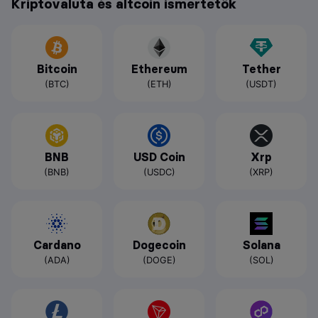
Kriptovaluta és altcoin ismertetők
Bitcoin
Ethereum
Tether
(BTC)
(ETH)
(USDT)
BNB
USD Coin
Xrp
(BNB)
(USDC)
(XRP)
Cardano
Dogecoin
Solana
(ADA)
(DOGE)
(SOL)