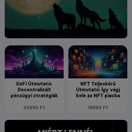
DeFi Útmutató:
NFT Teljeskörű
Decentralizált
Útmutató: Így vágj
pénzügyi stratégiák
bele az NFT piacba
34990 Ft
19990 Ft