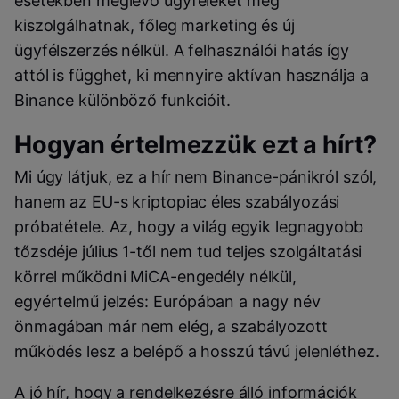
esetekben meglévő ügyfeleket még
kiszolgálhatnak, főleg marketing és új
ügyfélszerzés nélkül. A felhasználói hatás így
attól is függhet, ki mennyire aktívan használja a
Binance különböző funkcióit.
Hogyan értelmezzük ezt a hírt?
Mi úgy látjuk, ez a hír nem Binance-pánikról szól,
hanem az EU-s kriptopiac éles szabályozási
próbatétele. Az, hogy a világ egyik legnagyobb
tőzsdéje július 1-től nem tud teljes szolgáltatási
körrel működni MiCA-engedély nélkül,
egyértelmű jelzés: Európában a nagy név
önmagában már nem elég, a szabályozott
működés lesz a belépő a hosszú távú jelenléthez.
A jó hír, hogy a rendelkezésre álló információk