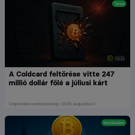
Tárca
A Coldcard feltörése vitte 247
millió dollár fölé a júliusi kárt
Cryptofalka szerkesztőség • 2026. augusztus 7.
Kereskedés