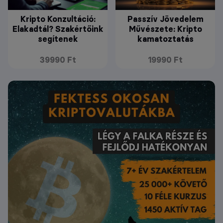
Kripto Konzultáció:
Passzív Jövedelem
Elakadtál? Szakértőink
Művészete: Kripto
segítenek
kamatoztatás
39990 Ft
19990 Ft