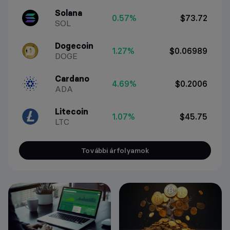
Solana
0.57%
$73.72
SOL
Dogecoin
1.27%
$0.06989
DOGE
Cardano
4.69%
$0.2006
ADA
Litecoin
1.07%
$45.75
LTC
További árfolyamok