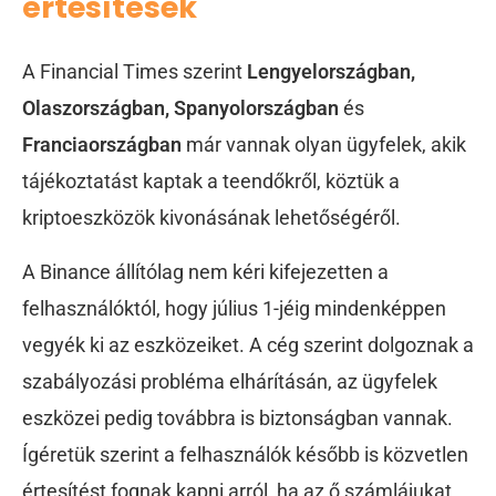
értesítések
A Financial Times szerint
Lengyelországban,
Olaszországban, Spanyolországban
és
Franciaországban
már vannak olyan ügyfelek, akik
tájékoztatást kaptak a teendőkről, köztük a
kriptoeszközök kivonásának lehetőségéről.
A Binance állítólag nem kéri kifejezetten a
felhasználóktól, hogy július 1-jéig mindenképpen
vegyék ki az eszközeiket.
A cég szerint dolgoznak a
szabályozási probléma elhárításán, az ügyfelek
eszközei pedig továbbra is biztonságban vannak.
Ígéretük szerint a felhasználók később is közvetlen
értesítést fognak kapni arról, ha az ő számlájukat