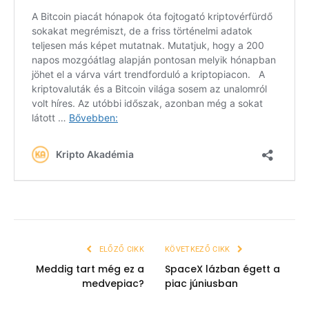
ELŐZŐ CIKK
KÖVETKEZŐ CIKK
Meddig tart még ez a
SpaceX lázban égett a
medvepiac?
piac júniusban