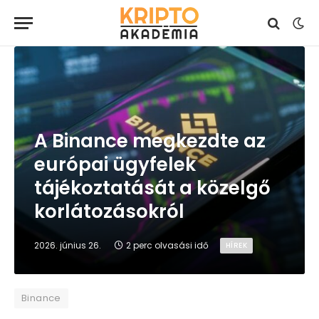
A Binance megkezdte az
európai ügyfelek
tájékoztatását a közelgő
korlátozásokról
2026. június 26.
2 perc olvasási idő
HÍREK
Binance