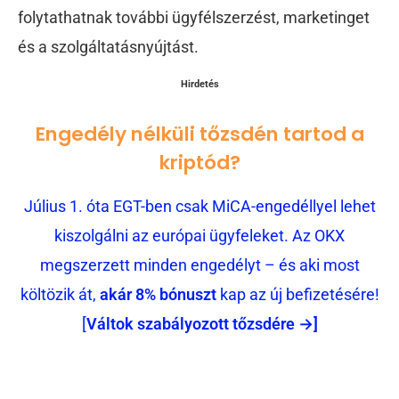
folytathatnak további ügyfélszerzést, marketinget
és a szolgáltatásnyújtást.
Hirdetés
Engedély nélküli tőzsdén tartod a
kriptód?
Július 1. óta EGT-ben csak MiCA-engedéllyel lehet
kiszolgálni az európai ügyfeleket. Az OKX
megszerzett minden engedélyt – és aki most
költözik át,
akár 8% bónuszt
kap az új befizetésére!
[
Váltok szabályozott tőzsdére →]