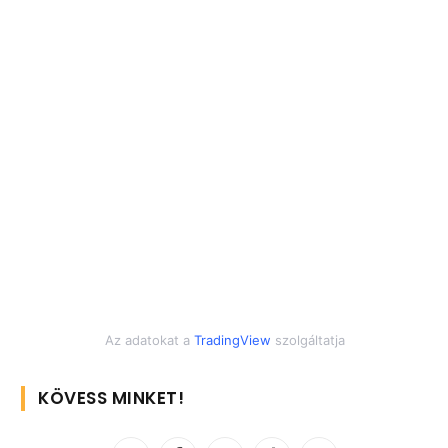
Az adatokat a
TradingView
szolgáltatja
KÖVESS MINKET!