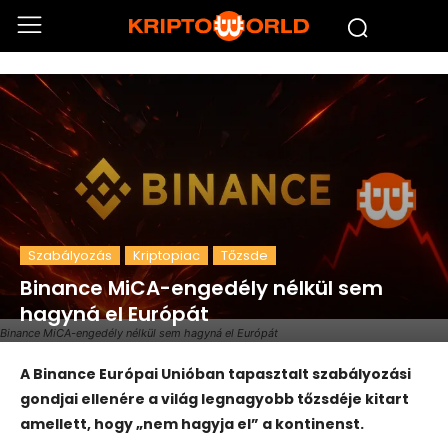
Szabályozás
Kriptopiac
Tőzsde
Binance MiCA-engedély nélkül sem
hagyná el Európát
Binance MiCA-engedély nélkül sem hagyná el Európát
A Binance Európai Unióban tapasztalt szabályozási
gondjai ellenére a világ legnagyobb tőzsdéje kitart
amellett, hogy „nem hagyja el” a kontinenst.