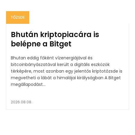
TŐZSDE
Bhután kriptopiacára is
belépne a Bitget
Bhutan eddig főként vízenergiájával és
bitcoinbányászatával került a digitális eszközök
térképére, most azonban egy jelentős kriptotőzsde is
megvetheti a lábát a himalájai királyságban A Bitget
megállapodást...
2026.08.08.