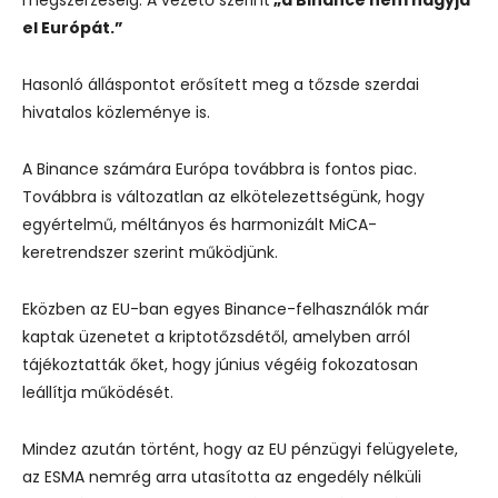
el Európát.”
Hasonló álláspontot erősített meg a tőzsde szerdai
hivatalos közleménye is.
A Binance számára Európa továbbra is fontos piac.
Továbbra is változatlan az elkötelezettségünk, hogy
egyértelmű, méltányos és harmonizált MiCA-
keretrendszer szerint működjünk.
Eközben az EU-ban egyes Binance-felhasználók már
kaptak üzenetet a kriptotőzsdétől, amelyben arról
tájékoztatták őket, hogy június végéig fokozatosan
leállítja működését.
Mindez azután történt, hogy az EU pénzügyi felügyelete,
az ESMA nemrég arra utasította az engedély nélküli