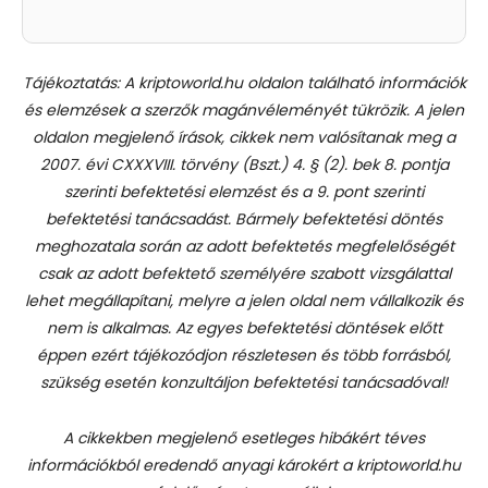
Tájékoztatás: A kriptoworld.hu oldalon található információk
és elemzések a szerzők magánvéleményét tükrözik. A jelen
oldalon megjelenő írások, cikkek nem valósítanak meg a
2007. évi CXXXVIII. törvény (Bszt.) 4. § (2). bek 8. pontja
szerinti befektetési elemzést és a 9. pont szerinti
befektetési tanácsadást.
Bármely befektetési döntés
meghozatala során az adott befektetés megfelelőségét
csak az adott befektető személyére szabott vizsgálattal
lehet megállapítani, melyre a jelen oldal nem vállalkozik és
nem is alkalmas. Az egyes befektetési döntések előtt
éppen ezért tájékozódjon részletesen és több forrásból,
szükség esetén konzultáljon befektetési tanácsadóval!
A cikkekben megjelenő esetleges hibákért téves
információkból eredendő anyagi károkért a kriptoworld.hu