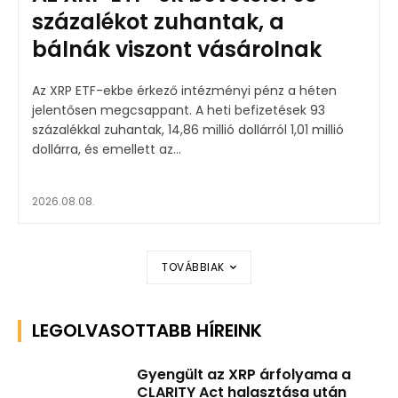
százalékot zuhantak, a
bálnák viszont vásárolnak
Az XRP ETF-ekbe érkező intézményi pénz a héten
jelentősen megcsappant. A heti befizetések 93
százalékkal zuhantak, 14,86 millió dollárról 1,01 millió
dollárra, és emellett az...
2026.08.08.
TOVÁBBIAK
LEGOLVASOTTABB HÍREINK
Gyengült az XRP árfolyama a
CLARITY Act halasztása után