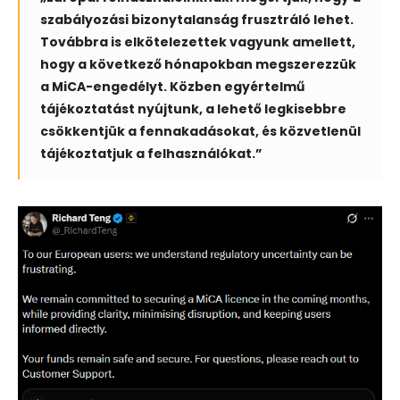
szabályozási bizonytalanság frusztráló lehet.
Továbbra is elkötelezettek vagyunk amellett,
hogy a következő hónapokban megszerezzük
a MiCA-engedélyt. Közben egyértelmű
tájékoztatást nyújtunk, a lehető legkisebbre
csökkentjük a fennakadásokat, és közvetlenül
tájékoztatjuk a felhasználókat.”