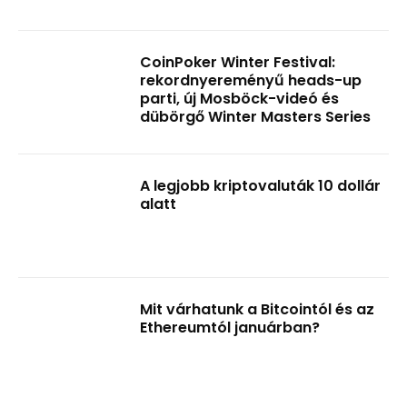
CoinPoker Winter Festival:
rekordnyereményű heads-up
parti, új Mosböck-videó és
dübörgő Winter Masters Series
A legjobb kriptovaluták 10 dollár
alatt
Mit várhatunk a Bitcointól és az
Ethereumtól januárban?