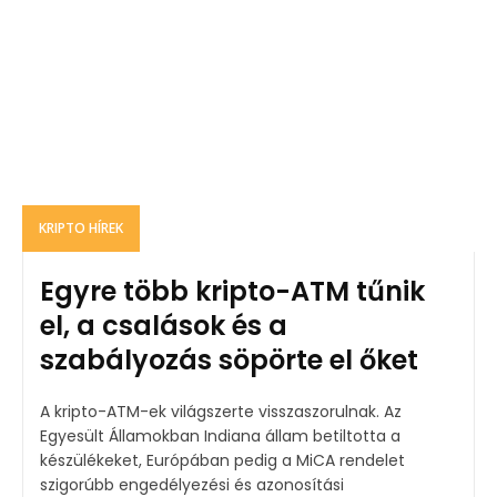
KRIPTO HÍREK
Egyre több kripto-ATM tűnik
el, a csalások és a
szabályozás söpörte el őket
A kripto-ATM-ek világszerte visszaszorulnak. Az
Egyesült Államokban Indiana állam betiltotta a
készülékeket, Európában pedig a MiCA rendelet
szigorúbb engedélyezési és azonosítási