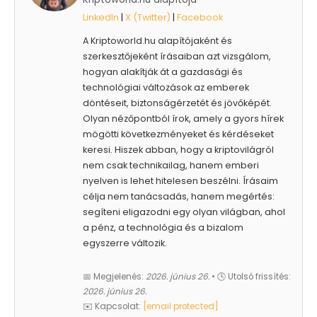
LinkedIn
|
X (Twitter)
|
Facebook
A Kriptoworld.hu alapítójaként és
szerkesztőjeként írásaiban azt vizsgálom,
hogyan alakítják át a gazdasági és
technológiai változások az emberek
döntéseit, biztonságérzetét és jövőképét.
Olyan nézőpontból írok, amely a gyors hírek
mögötti következményeket és kérdéseket
keresi. Hiszek abban, hogy a kriptovilágról
nem csak technikailag, hanem emberi
nyelven is lehet hitelesen beszélni. Írásaim
célja nem tanácsadás, hanem megértés:
segíteni eligazodni egy olyan világban, ahol
a pénz, a technológia és a bizalom
egyszerre változik.
📅 Megjelenés:
2026. június 26.
• 🕓 Utolsó frissítés:
2026. június 26.
✉️ Kapcsolat:
[email protected]