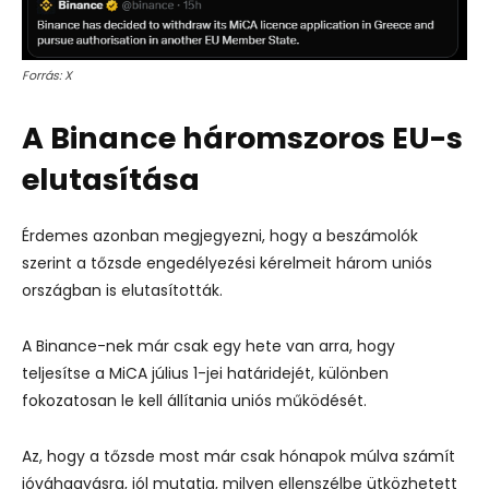
Forrás: X
A Binance háromszoros EU-s
elutasítása
Érdemes azonban megjegyezni, hogy a beszámolók
szerint a tőzsde engedélyezési kérelmeit három uniós
országban is elutasították.
A Binance-nek már csak egy hete van arra, hogy
teljesítse a MiCA július 1-jei határidejét, különben
fokozatosan le kell állítania uniós működését.
Az, hogy a tőzsde most már csak hónapok múlva számít
jóváhagyásra, jól mutatja, milyen ellenszélbe ütközhetett