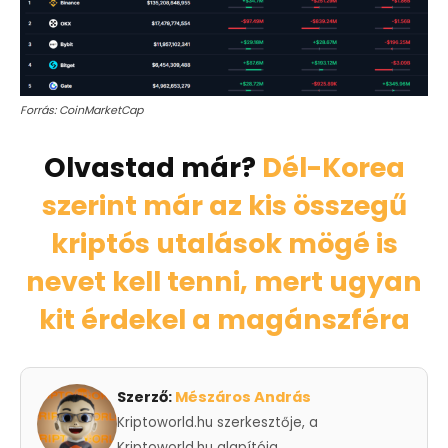
Forrás: CoinMarketCap
Olvastad már?
Dél-Korea
szerint már az kis összegű
kriptós utalások mögé is
nevet kell tenni, mert ugyan
kit érdekel a magánszféra
Szerző:
Mészáros András
Kriptoworld.hu szerkesztője, a
Kriptoworld.hu alapítója