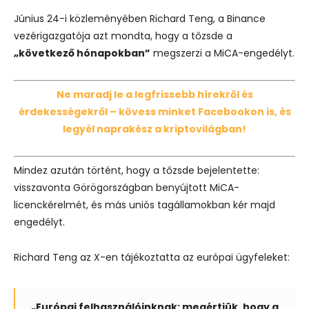
Június 24-i közleményében Richard Teng, a Binance
vezérigazgatója azt mondta, hogy a tőzsde a
„következő hónapokban”
megszerzi a MiCA-engedélyt.
Ne maradj le a legfrissebb hírekről és
érdekességekről – kövess minket Facebookon is, és
legyél naprakész a kriptovilágban!
Mindez azután történt, hogy a tőzsde bejelentette:
visszavonta Görögországban benyújtott MiCA-
licenckérelmét, és más uniós tagállamokban kér majd
engedélyt.
Richard Teng az X-en tájékoztatta az európai ügyfeleket:
„Európai felhasználóinknak: megértjük, hogy a