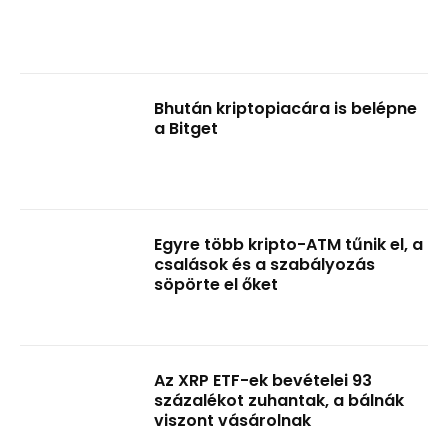
Bhután kriptopiacára is belépne
a Bitget
Egyre több kripto-ATM tűnik el, a
csalások és a szabályozás
söpörte el őket
Az XRP ETF-ek bevételei 93
százalékot zuhantak, a bálnák
viszont vásárolnak