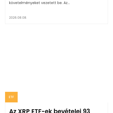
követelményeket vezetett be. Az...
2026.08.08.
ETF
Az XRP ETF-ek bevételei 93