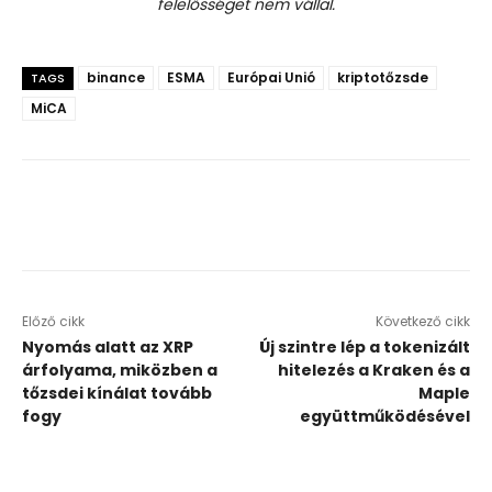
felelősséget nem vállal.
binance
ESMA
Európai Unió
kriptotőzsde
TAGS
MiCA
Előző cikk
Következő cikk
Nyomás alatt az XRP
Új szintre lép a tokenizált
árfolyama, miközben a
hitelezés a Kraken és a
tőzsdei kínálat tovább
Maple
fogy
együttműködésével