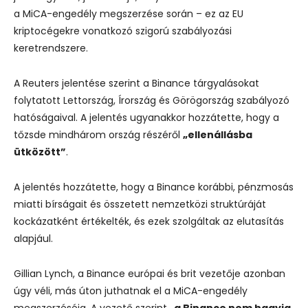
a MiCA-engedély megszerzése során – ez az EU
kriptocégekre vonatkozó szigorú szabályozási
keretrendszere.
A Reuters jelentése szerint a Binance tárgyalásokat
folytatott Lettország, Írország és Görögország szabályozó
hatóságaival. A jelentés ugyanakkor hozzátette, hogy a
tőzsde mindhárom ország részéről
„ellenállásba
ütközött”
.
A jelentés hozzátette, hogy a Binance korábbi, pénzmosás
miatti bírságait és összetett nemzetközi struktúráját
kockázatként értékelték, és ezek szolgáltak az elutasítás
alapjául.
Gillian Lynch, a Binance európai és brit vezetője azonban
úgy véli, más úton juthatnak el a MiCA-engedély
megszerzéséig. A vezető szerint
„a Binance nem hagyja