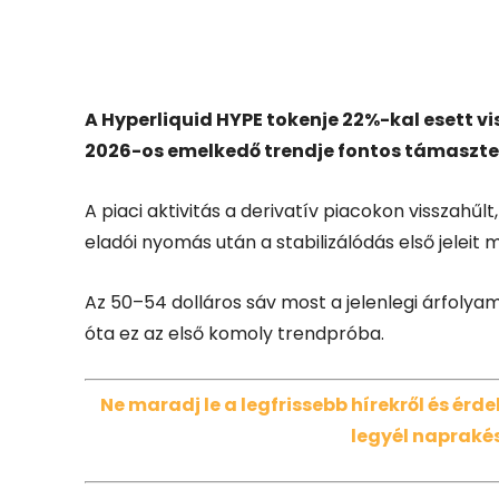
Facebook
X
A Hyperliquid HYPE tokenje 22%-kal esett vis
2026-os emelkedő trendje fontos támasztesz
A piaci aktivitás a derivatív piacokon visszahűlt
eladói nyomás után a stabilizálódás első jeleit 
Az 50–54 dolláros sáv most a jelenlegi árfolya
óta ez az első komoly trendpróba.
Ne maradj le a legfrissebb hírekről és ér
legyél naprakés