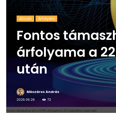
Altcoin
Árfolyam
Fontos támaszh
árfolyama a 22
után
Mészáros András
2026.06.26.
72
Fontos támaszhoz ért a HYPE árfolyama a 22 százalékos esés után