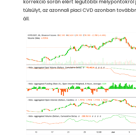
korrekció során elért legutóbbi mélypontokról j
túlsúlyt, az azonnali piaci CVD azonban továbbra
áll.