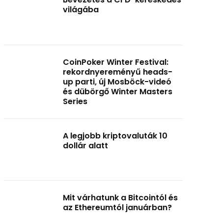
világába
CoinPoker Winter Festival:
rekordnyereményű heads-
up parti, új Mosböck-videó
és dübörgő Winter Masters
Series
A legjobb kriptovaluták 10
dollár alatt
Mit várhatunk a Bitcointól és
az Ethereumtól januárban?