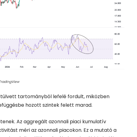
 TradingView
 túlvett tartományból lefelé fordult, miközben
efüggésbe hozott szintek felett marad.
enek. Az aggregált azonnali piaci kumulatív
tivitást méri az azonnali piacokon. Ez a mutató a