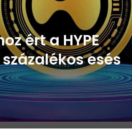
oz ért a HYPE
 százalékos esés