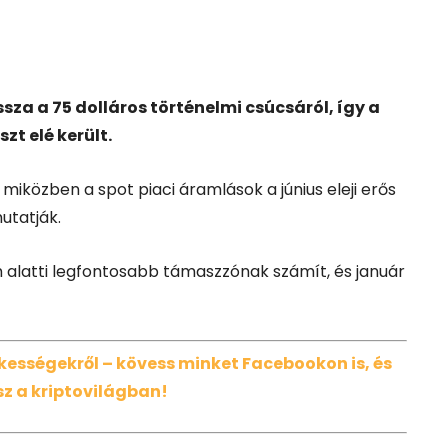
sza a 75 dolláros történelmi csúcsáról, így a
t elé került.
, miközben a spot piaci áramlások a június eleji erős
mutatják.
m alatti legfontosabb támaszzónak számít, és január
dekességekről – kövess minket Facebookon is, és
z a kriptovilágban!