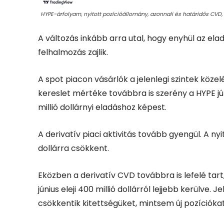
HYPE-árfolyam, nyitott pozícióállomány, azonnali és határidős CVD, f
A változás inkább arra utal, hogy enyhül az el
felhalmozás zajlik.
A spot piacon vásárlók a jelenlegi szintek közel
kereslet mértéke továbbra is szerény a HYPE júniu
millió dollárnyi eladáshoz képest.
A derivatív piaci aktivitás tovább gyengül. A nyit
dollárra csökkent.
Eközben a derivatív CVD továbbra is lefelé tart,
június eleji 400 millió dollárról lejjebb kerülve
csökkentik kitettségüket, mintsem új pozícióka