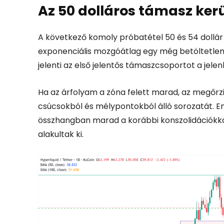
Az 50 dolláros támasz ker
A következő komoly próbatétel 50 és 54 dollár
exponenciális mozgóátlag egy még betöltetlen na
jelenti az első jelentős támaszcsoportot a jelenl
Ha az árfolyam a zóna felett marad, az megőrz
csúcsokból és mélypontokból álló sorozatát. Em
összhangban marad a korábbi konszolidációkka
alakultak ki.