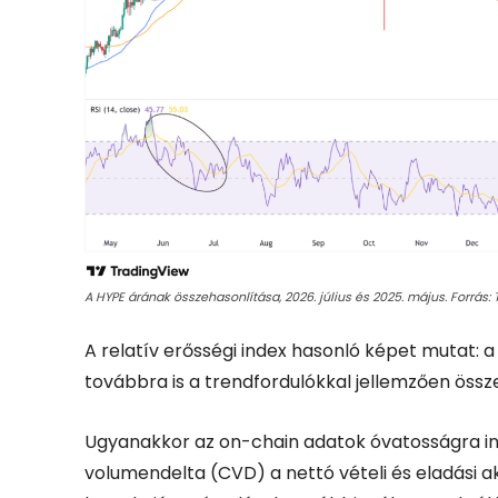
A HYPE árának összehasonlítása, 2026. július és 2025. május. Forrás:
A relatív erősségi index hasonló képet mutat: a
továbbra is a trendfordulókkal jellemzően össz
Ugyanakkor az on-chain adatok óvatosságra int
volumendelta (CVD) a nettó vételi és eladási ak