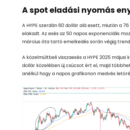
A spot eladási nyomás en
A HYPE szerdán 60 dollár alá esett, miután a 76 
elakadt. Az esés az 50 napos exponenciális mo
március óta tartó emelkedés során végig tre
A közelmúltbeli visszaesés a HYPE 2025 májusi 
dollár közelében új csúcsot ért el, majd többhe
anélkül hogy a napos grafikonon medvés letörés 