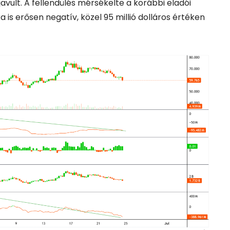
avult. A fellendülés mérsékelte a korábbi eladói
 is erősen negatív, közel 95 millió dolláros értéken