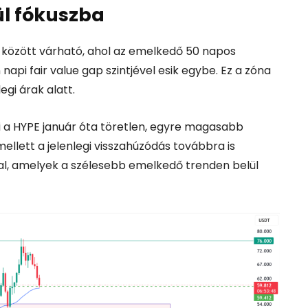
ül fókuszba
 között várható, ahol az emelkedő 50 napos
pi fair value gap szintjével esik egybe. Ez a zóna
egi árak alatt.
i a HYPE január óta töretlen, egyre magasabb
ellett a jelenlegi visszahúzódás továbbra is
l, amelyek a szélesebb emelkedő trenden belül