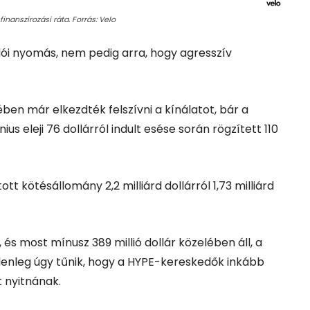
inanszírozási ráta. Forrás: Velo
adói nyomás, nem pedig arra, hogy agresszív
ében már elkezdték felszívni a kínálatot, bár a
s eleji 76 dollárról indult esése során rögzített 110
ott kötésállomány 2,2 milliárd dollárról 1,73 milliárd
 és most mínusz 389 millió dollár közelében áll, a
. Jelenleg úgy tűnik, hogy a HYPE-kereskedők inkább
t nyitnának.