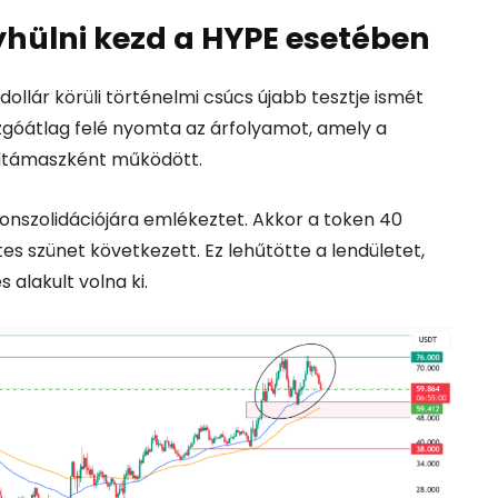
yhülni kezd a HYPE esetében
dollár körüli történelmi csúcs újabb tesztje ismét
zgóátlag felé nyomta az árfolyamot, amely a
ndtámaszként működött.
konszolidációjára emlékeztet. Akkor a token 40
tes szünet következett. Ez lehűtötte a lendületet,
alakult volna ki.