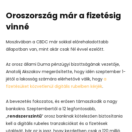
Oroszország már a fizetésig
vinné
Moszkvában a CBDC már sokkal előrehaladottabb
állapotban van, mint akár csak fél évvel ezelőtt.
Az orosz állami Duma pénzügyi bizottságának vezetője,
Anatolij Akszakov megerősítette, hogy idén szeptember 1-
jétől a lakosság számára elérhetővé válik, hogy
a
fizetésüket közvetlenül digitális rubelben kérjék
.
A bevezetés fokozatos, és erősen támaszkodik a nagy
bankokra. Szeptembertől a 12 legfontosabb,
„
rendszerszintű
” orosz banknak kötelezően biztosítania
kell a digitális rubeles tranzakciókat és a fizetések
utalását, bár az is igaz, hogy kezdetben csak a 120 millió