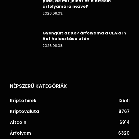
piac, de mit jelent ez a bitcoin
árfolyamára nézve?
2026.08.09.
Gyengült az XRP árfolyama a CLARITY
Act halasztása után
2026.08.08.
NÉPSZERŰ KATEGÓRIÁK
Kripto hírek
13581
Kriptovaluta
8767
Altcoin
6914
Árfolyam
6320