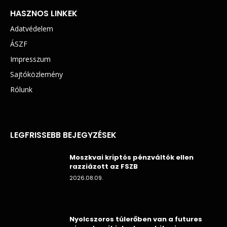
HASZNOS LINKEK
Adatvédelem
ÁSZF
Impresszum
Sajtóközlemény
Rólunk
LEGFRISSEBB BEJEGYZÉSEK
Moszkvai kriptós pénzváltók ellen
razziázott az FSZB
2026.08.09.
Nyolcszoros túlerőben van a futures