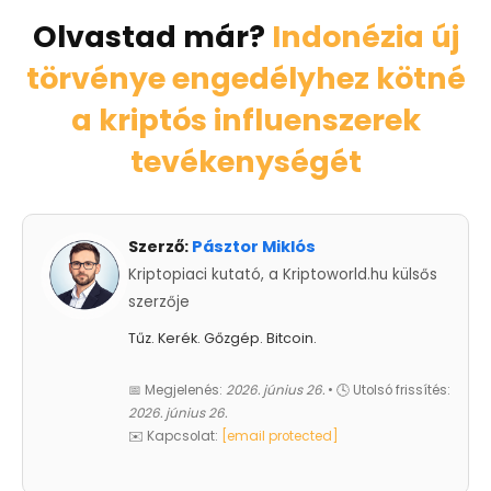
Olvastad már?
Indonézia új
törvénye engedélyhez kötné
a kriptós influenszerek
tevékenységét
Szerző:
Pásztor Miklós
Kriptopiaci kutató, a Kriptoworld.hu külsős
szerzője
Tűz. Kerék. Gőzgép. Bitcoin.
📅 Megjelenés:
2026. június 26.
• 🕓 Utolsó frissítés:
2026. június 26.
✉️ Kapcsolat:
[email protected]