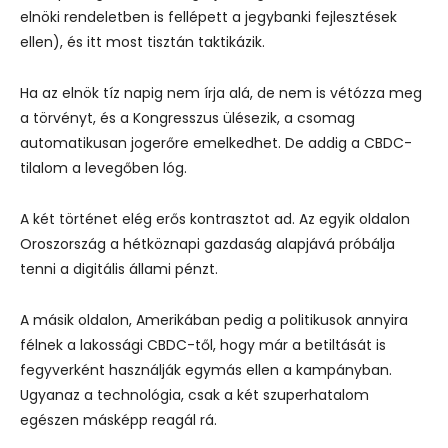
elnöki rendeletben is fellépett a jegybanki fejlesztések
ellen), és itt most tisztán taktikázik.
Ha az elnök tíz napig nem írja alá, de nem is vétózza meg
a törvényt, és a Kongresszus ülésezik, a csomag
automatikusan jogerőre emelkedhet. De addig a CBDC-
tilalom a levegőben lóg.
A két történet elég erős kontrasztot ad. Az egyik oldalon
Oroszország a hétköznapi gazdaság alapjává próbálja
tenni a digitális állami pénzt.
A másik oldalon, Amerikában pedig a politikusok annyira
félnek a lakossági CBDC-től, hogy már a betiltását is
fegyverként használják egymás ellen a kampányban.
Ugyanaz a technológia, csak a két szuperhatalom
egészen másképp reagál rá.