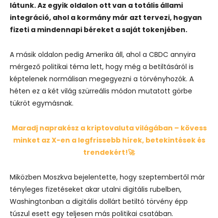
látunk. Az egyik oldalon ott van a totális állami
integráció, ahol a kormány már azt tervezi, hogyan
fizeti a mindennapi béreket a saját tokenjében.
A másik oldalon pedig Amerika áll, ahol a CBDC annyira
mérgező politikai téma lett, hogy még a betiltásáról is
képtelenek normálisan megegyezni a törvényhozók. A
héten ez a két világ szürreális módon mutatott görbe
tükröt egymásnak.
Maradj naprakész a kriptovaluta világában – kövess
minket az X-en a legfrissebb hírek, betekintések és
trendekért!🚀
Miközben Moszkva bejelentette, hogy szeptembertől már
tényleges fizetéseket akar utalni digitális rubelben,
Washingtonban a digitális dollárt betiltó törvény épp
túszul esett egy teljesen más politikai csatában.