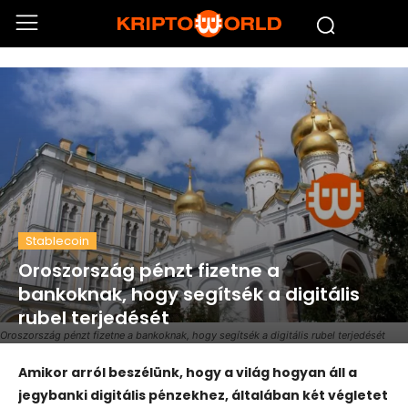
Stablecoin
Oroszország pénzt fizetne a
bankoknak, hogy segítsék a digitális
rubel terjedését
Oroszország pénzt fizetne a bankoknak, hogy segítsék a digitális rubel terjedését
Amikor arról beszélünk, hogy a világ hogyan áll a
jegybanki digitális pénzekhez, általában két végletet