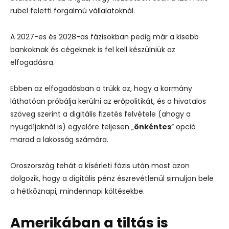
rubel feletti forgalmú vállalatoknál.
A 2027-es és 2028-as fázisokban pedig már a kisebb
bankoknak és cégeknek is fel kell készülniük az
elfogadásra.
Ebben az elfogadásban a trükk az, hogy a kormány
láthatóan próbálja kerülni az erőpolitikát, és a hivatalos
szöveg szerint a digitális fizetés felvétele (ahogy a
nyugdíjaknál is) egyelőre teljesen „
önkéntes
” opció
marad a lakosság számára.
Oroszország tehát a kísérleti fázis után most azon
dolgozik, hogy a digitális pénz észrevétlenül simuljon bele
a hétköznapi, mindennapi költésekbe.
Amerikában a tiltás is