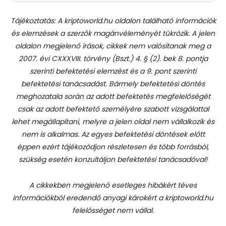
Tájékoztatás: A kriptoworld.hu oldalon található információk
és elemzések a szerzők magánvéleményét tükrözik. A jelen
oldalon megjelenő írások, cikkek nem valósítanak meg a
2007. évi CXXXVIII. törvény (Bszt.) 4. § (2). bek 8. pontja
szerinti befektetési elemzést és a 9. pont szerinti
befektetési tanácsadást.
Bármely befektetési döntés
meghozatala során az adott befektetés megfelelőségét
csak az adott befektető személyére szabott vizsgálattal
lehet megállapítani, melyre a jelen oldal nem vállalkozik és
nem is alkalmas. Az egyes befektetési döntések előtt
éppen ezért tájékozódjon részletesen és több forrásból,
szükség esetén konzultáljon befektetési tanácsadóval!
A cikkekben megjelenő esetleges hibákért téves
információkból eredendő anyagi károkért a kriptoworld.hu
felelősséget nem vállal.