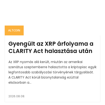
ALTCOIN
Gyengült az XRP árfolyama a
CLARITY Act halasztása után
Az XRP nyomás alá került, miután az amerikai
szenátus szeptemberre halasztotta a kriptopiac egyik
legfontosabb szabályozási törvényének tárgyalását.
A CLARITY Act körüli bizonytalanság ezúttal
elsősorban a...
2026.08.08.