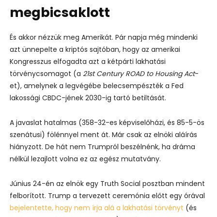
megbicsaklott
És akkor nézzük meg Amerikát. Pár napja még mindenki
azt ünnepelte a kriptós sajtóban, hogy az amerikai
Kongresszus elfogadta azt a kétpárti lakhatási
törvénycsomagot (a
21st Century ROAD to Housing Act
-
et), amelynek a legvégébe belecsempészték a Fed
lakossági CBDC-jének 2030-ig tartó betiltását.
A javaslat hatalmas (358-32-es képviselőházi, és 85-5-ös
szenátusi) fölénnyel ment át. Már csak az elnöki aláírás
hiányzott. De hát nem Trumpról beszélnénk, ha dráma
nélkül lezajlott volna ez az egész mutatvány.
Június 24-én az elnök egy Truth Social posztban mindent
felborított. Trump a tervezett ceremónia előtt egy órával
bejelentette, hogy nem írja alá a lakhatási törvényt
(és