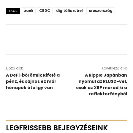
bank
CBDC
digitális rubel
oroszország
TAGS
Előző cikk
Következő cikk
A DeFi-ből ömlik kifelé a
A Ripple Japánban
pénz, és sajnos ez már
nyomul az RLUSD-vel,
hónapok óta így van
csak az XRP marad ki a
reflektorfényből
LEGFRISSEBB BEJEGYZÉSEINK