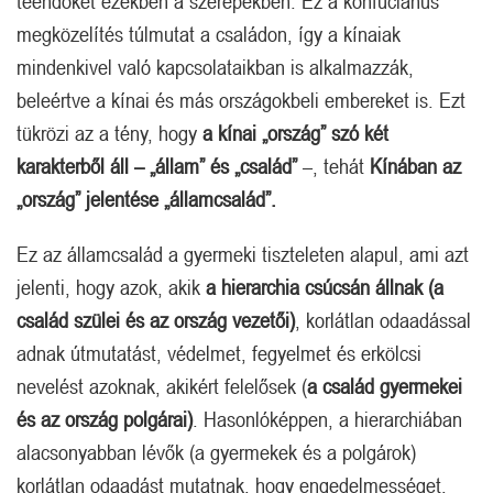
teendőket ezekben a szerepekben. Ez a konfuciánus
megközelítés túlmutat a családon, így a kínaiak
mindenkivel való kapcsolataikban is alkalmazzák,
beleértve a kínai és más országokbeli embereket is. Ezt
tükrözi az a tény, hogy
a kínai „ország” szó két
karakterből áll – „állam” és „család”
–, tehát
Kínában az
„ország” jelentése „államcsalád”.
Ez az államcsalád a gyermeki tiszteleten alapul, ami azt
jelenti, hogy azok, akik
a hierarchia csúcsán állnak (a
család szülei és az ország vezetői)
, korlátlan odaadással
adnak útmutatást, védelmet, fegyelmet és erkölcsi
nevelést azoknak, akikért felelősek (
a család gyermekei
és az ország polgárai)
. Hasonlóképpen, a hierarchiában
alacsonyabban lévők (a gyermekek és a polgárok)
korlátlan odaadást mutatnak, hogy engedelmességet,