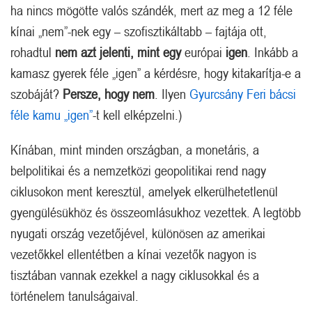
ha nincs mögötte valós szándék, mert az meg a 12 féle
kínai „nem”-nek egy – szofisztikáltabb – fajtája ott,
rohadtul
nem azt jelenti, mint egy
európai
igen
. Inkább a
kamasz gyerek féle „igen” a kérdésre, hogy kitakarítja-e a
szobáját?
Persze, hogy nem
. Ilyen
Gyurcsány Feri bácsi
féle kamu „igen”
-t kell elképzelni.)
Kínában, mint minden országban, a monetáris, a
belpolitikai és a nemzetközi geopolitikai rend nagy
ciklusokon ment keresztül, amelyek elkerülhetetlenül
gyengülésükhöz és összeomlásukhoz vezettek. A legtöbb
nyugati ország vezetőjével, különösen az amerikai
vezetőkkel ellentétben a kínai vezetők nagyon is
tisztában vannak ezekkel a nagy ciklusokkal és a
történelem tanulságaival.