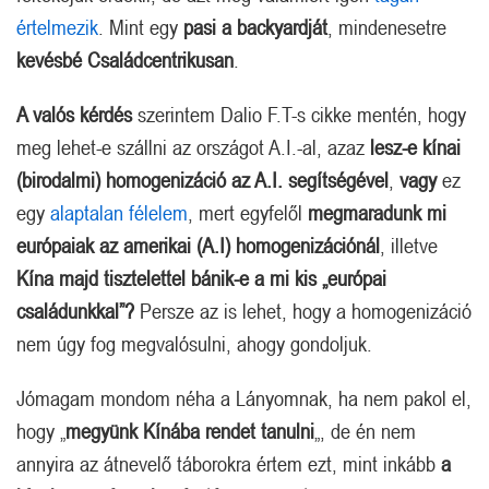
értelmezik
. Mint egy
pasi a backyardját
, mindenesetre
kevésbé Családcentrikusan
.
A valós kérdés
szerintem Dalio F.T-s cikke mentén, hogy
meg lehet-e szállni az országot A.I.-al, azaz
lesz-e kínai
(birodalmi) homogenizáció az A.I. segítségével
,
vagy
ez
egy
alaptalan félelem
, mert egyfelől
megmaradunk mi
európaiak az amerikai (A.I) homogenizációnál
, illetve
Kína majd tisztelettel bánik-e a mi kis „európai
családunkkal”?
Persze az is lehet, hogy a homogenizáció
nem úgy fog megvalósulni, ahogy gondoljuk.
Jómagam mondom néha a Lányomnak, ha nem pakol el,
hogy „
megyünk Kínába rendet tanulni
„, de én nem
annyira az átnevelő táborokra értem ezt, mint inkább
a