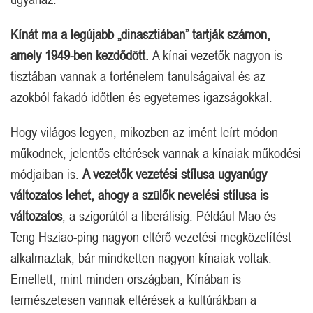
Kínát ma a legújabb „dinasztiában” tartják számon,
amely 1949-ben kezdődött.
A kínai vezetők nagyon is
tisztában vannak a történelem tanulságaival és az
azokból fakadó időtlen és egyetemes igazságokkal.
Hogy világos legyen, miközben az imént leírt módon
működnek, jelentős eltérések vannak a kínaiak működési
módjaiban is.
A vezetők vezetési stílusa ugyanúgy
változatos lehet, ahogy a szülők nevelési stílusa is
változatos
, a szigorútól a liberálisig. Például Mao és
Teng Hsziao-ping nagyon eltérő vezetési megközelítést
alkalmaztak, bár mindketten nagyon kínaiak voltak.
Emellett, mint minden országban, Kínában is
természetesen vannak eltérések a kultúrákban a