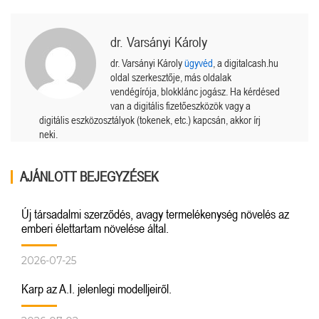
dr. Varsányi Károly
dr. Varsányi Károly
ügyvéd
, a digitalcash.hu
oldal szerkesztője, más oldalak
vendégírója, blokklánc jogász. Ha kérdésed
van a digitális fizetőeszközök vagy a
digitális eszközosztályok (tokenek, etc.) kapcsán, akkor írj
neki.
AJÁNLOTT BEJEGYZÉSEK
Új társadalmi szerződés, avagy termelékenység növelés az
emberi élettartam növelése által.
2026-07-25
Karp az A.I. jelenlegi modelljeiről.