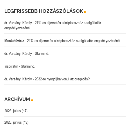
LEGFRISSEBB HOZZÁSZÓLÁSOK
dr. Varsányi Károly
-
21%-os díjemelés a kriptoeszköz szolgáltatók
engedélyezésénél.
Mesterlövész
-
21%-os díjemelés a kriptoeszköz szolgáltatók engedélyezésénél.
dr. Varsányi Károly
-
Starmind.
Inspirátor
-
Starmind.
dr. Varsányi Károly
-
2032-re nyugdíjba vonul az öregedés?
ARCHÍVUM
2026. július
(17)
2026. június
(19)