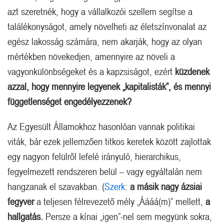
azt szeretnék, hogy a vállalkozói szellem segítse a
találékonyságot, amely növelheti az életszínvonalat az
egész lakosság számára, nem akarják, hogy az olyan
mértékben növekedjen, amennyire az növeli a
vagyonkülönbségeket és a kapzsiságot, ezért
küzdenek
azzal, hogy mennyire legyenek „kapitalisták”, és mennyi
függetlenséget engedélyezzenek?
Az Egyesült Államokhoz hasonlóan vannak politikai
viták, bár ezek jellemzően titkos keretek között zajlottak
egy nagyon felülről lefelé irányuló, hierarchikus,
fegyelmezett rendszeren belül – vagy egyáltalán nem
hangzanak el szavakban. (
Szerk
:
a másik nagy ázsiai
fegyver
a teljesen félrevezető mély „Áááá(m)” mellett,
a
hallgatás.
Persze a kínai „igen”-nel sem megyünk sokra,