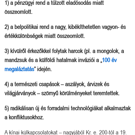
1)
a pénzügyi rend a túlzott eladósodás miatt
összeomlott.
2) a belpolitikai rend a nagy, kibékíthetetlen vagyon- és
értékkülönbségek miatt összeomlott.
3) kívülről érkezőkkel folytak harcok (pl. a mongolok, a
mandzsuk és a külföldi hatalmak inváziói a „
100 év
megaláztatás
” idején.
4) a természeti csapások – aszályok, árvizek és
világjárványok – szörnyű körülményeket teremtettek.
5) radikálisan új és forradalmi technológiákat alkalmaztak
a konfliktusokhoz.
A kínai külkapcsolatokat – nagyjából Kr. e. 200-tól a 19.