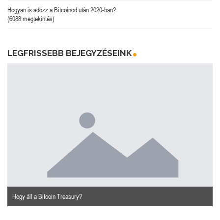
Hogyan is adózz a Bitcoinod után 2020-ban?
(6088 megtekintés)
LEGFRISSEBB BEJEGYZÉSEINK
Hogy áll a Bitcoin Treasury?
n