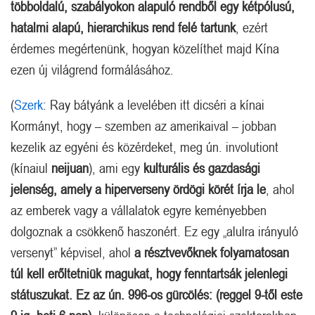
többoldalú, szabályokon alapuló rendből egy kétpólusú,
hatalmi alapú, hierarchikus rend felé tartunk
, ezért
érdemes megértenünk, hogyan közelíthet majd Kína
ezen új világrend formálásához.
(
Szerk
: Ray bátyánk a levelében itt dicséri a kínai
Kormányt, hogy – szemben az amerikaival – jobban
kezelik az egyéni és közérdeket, meg ún. involutiont
(kínaiul
neijuan
), ami egy
kulturális és gazdasági
jelenség, amely a hiperverseny ördögi körét írja le
, ahol
az emberek vagy a vállalatok egyre keményebben
dolgoznak a csökkenő haszonért. Ez egy „alulra irányuló
versenyt” képvisel, ahol
a résztvevőknek folyamatosan
túl kell erőltetniük magukat, hogy fenntartsák jelenlegi
státuszukat.
Ez az ún. 996-os gürcölés: (reggel 9-től este