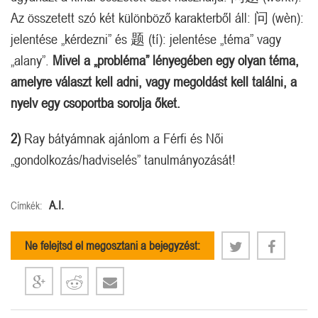
Az összetett szó két különböző karakterből áll: 问 (wèn):
jelentése „kérdezni” és 题 (tí): jelentése „téma” vagy
„alany”.
Mivel a „probléma” lényegében egy olyan téma,
amelyre választ kell adni, vagy megoldást kell találni, a
nyelv egy csoportba sorolja őket.
2)
Ray bátyámnak ajánlom a Férfi és Női
„gondolkozás/hadviselés” tanulmányozását!
A.I.
Címkék:
Ne felejtsd el megosztani a bejegyzést: