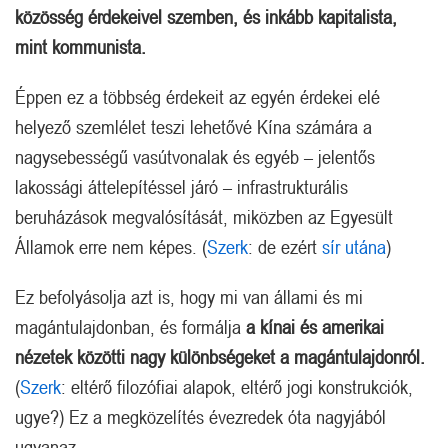
közösség érdekeivel szemben, és inkább kapitalista,
mint kommunista.
Éppen ez a többség érdekeit az egyén érdekei elé
helyező szemlélet teszi lehetővé Kína számára a
nagysebességű vasútvonalak és egyéb – jelentős
lakossági áttelepítéssel járó – infrastrukturális
beruházások megvalósítását, miközben az Egyesült
Államok erre nem képes. (
Szerk
: de ezért
sír utána
)
Ez befolyásolja azt is, hogy mi van állami és mi
magántulajdonban, és formálja
a kínai és amerikai
nézetek közötti nagy különbségeket a magántulajdonról.
(
Szerk
: eltérő filozófiai alapok, eltérő jogi konstrukciók,
ugye?) Ez a megközelítés évezredek óta nagyjából
ugyanaz.