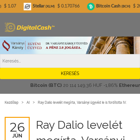
Digitalcash.hu
Stellar
$ 0.170766
Bitcoin Cash
$ 207.63
Li
(XLM)
(BCH)
Bitcoin (BTC)
20 114 149,36 HUF
-1,86%
Ethereum (ETH
Kezdőlap
AI
Ray Dalio levelét megírta, Varsányi ügyvéd le is fordította IV.
Ray Dalio levelét
26
JÚN