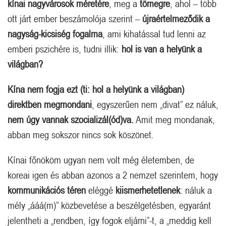
kínai nagyvárosok méretére
, meg a
tömegre
, ahol – több
ott járt ember beszámolója szerint –
újraértelmeződik a
nagyság-kicsiség fogalma
, ami kihatással tud lenni az
emberi pszichére is, tudni illik:
hol is van a helyünk a
világban?
Kína nem fogja ezt (ti: hol a helyünk a világban)
direktben megmondani
, egyszerűen nem „divat” ez náluk,
nem úgy vannak szocializál(ód)va.
Amit meg mondanak,
abban meg sokszor nincs sok köszönet.
Kínai főnököm ugyan nem volt még életemben, de
koreai igen és abban azonos a 2 nemzet szerintem, hogy
kommunikációs téren
eléggé
kiismerhetetlenek
: náluk a
mély „ááá(m)” közbevetése a beszélgetésben, egyaránt
jelentheti a „rendben, így fogok eljárni”-t, a „meddig kell