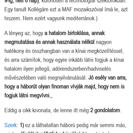
9-ig, heti 6 nap)
, különösen a technológiai szektorokban.
Egy tanult Kollégám ezt a MAF mozaikszóval írná le, azt
hiszem. Nem ezért vagyunk mediterránok.)
A lényeg az, hogy
a hatalom birtoklása, annak
megmutatása és annak használata nélkül
nagyon
hatékony és összhangban van a kínai megközelítéssel,
és arra számítok, hogy egyre inkább látni fogjuk a kínai
hatalom ilyen jellegű, adórendszerben/hadviselés
művészetében való megnyilvánulását.
Jó esély van arra,
hogy a háborút olyan finoman vívják majd, hogy nem is
fogjuk látni megvívni.
„
Eddig a cikk kivonata, de lenne itt még
2 gondolatom
.
Szerk
:
1)
ez a láthatatlan háború pedig már semmi más,