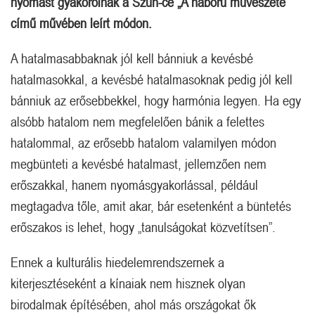
nyomást gyakorolnak a Szun-ce „A háború művészete”
című művében leírt módon.
A hatalmasabbaknak jól kell bánniuk a kevésbé
hatalmasokkal, a kevésbé hatalmasoknak pedig jól kell
bánniuk az erősebbekkel, hogy harmónia legyen. Ha egy
alsóbb hatalom nem megfelelően bánik a felettes
hatalommal, az erősebb hatalom valamilyen módon
megbünteti a kevésbé hatalmast, jellemzően nem
erőszakkal, hanem nyomásgyakorlással, például
megtagadva tőle, amit akar, bár esetenként a büntetés
erőszakos is lehet, hogy „tanulságokat közvetítsen”.
Ennek a kulturális hiedelemrendszernek a
kiterjesztéseként a kínaiak nem hisznek olyan
birodalmak építésében, ahol más országokat ők