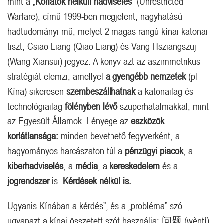
mint a „
Korlátok nélküli hadviselés
” (Unrestricted
Warfare), című 1999-ben megjelent, nagyhatású
hadtudományi mű, melyet 2 magas rangú kínai katonai
tiszt, Csiao Liang (Qiao Liang) és Vang Hsziangszuj
(Wang Xiansui) jegyez. A könyv azt az aszimmetrikus
stratégiát elemzi, amellyel
a gyengébb nemzetek
(pl
Kína) sikeresen
szembeszállhatnak
a katonailag és
technológiailag
fölényben lévő
szuperhatalmakkal, mint
az Egyesült Államok. Lényege az
eszközök
korlátlansága:
minden bevethető fegyverként, a
hagyományos harcászaton túl a
pénzügyi piacok
, a
kiberhadviselés
, a
média
, a
kereskedelem
és a
jogrendszer
is.
Kérdések nélkül is.
Ugyanis Kínában a kérdés”, és a „probléma” szó
ugyanazt a kínai összetett szót használja: 问题 (wèntí).