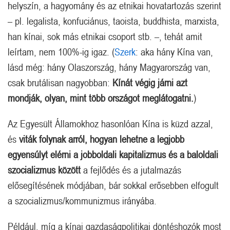
helyszín, a hagyomány és az etnikai hovatartozás szerint
– pl. legalista, konfuciánus, taoista, buddhista, marxista,
han kínai, sok más etnikai csoport stb. –, tehát amit
leírtam, nem 100%-ig igaz. (
Szerk
: aka hány Kína van,
lásd még: hány Olaszország, hány Magyarország van,
csak brutálisan nagyobban:
Kínát végig járni azt
mondják, olyan, mint több országot meglátogatni.
)
Az Egyesült Államokhoz hasonlóan Kína is küzd azzal,
és
viták folynak arról, hogyan lehetne a legjobb
egyensúlyt elérni a jobboldali kapitalizmus és a baloldali
szocializmus között
a fejlődés és a jutalmazás
elősegítésének módjában, bár sokkal erősebben elfogult
a szocializmus/kommunizmus irányába.
Például, míg a kínai gazdaságpolitikai döntéshozók most