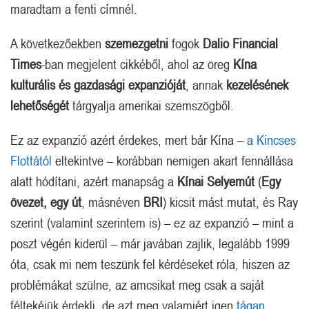
maradtam a fenti címnél.
A következőekben
szemezgetni
fogok
Dalio Financial
Times
-ban megjelent cikkéből, ahol az öreg
Kína
kulturális és gazdasági expanzióját
, annak
kezelésének
lehetőségét
tárgyalja amerikai szemszögből.
Ez az expanzió azért érdekes, mert bár Kína –
a Kincses
Flottától
eltekintve – korábban nemigen akart fennállása
alatt hódítani, azért manapság a
Kínai Selyemút
(
Egy
övezet, egy út
, másnéven
BRI
) kicsit mást mutat, és Ray
szerint (valamint szerintem is) – ez az expanzió – mint a
poszt végén kiderül – már javában zajlik, legalább 1999
óta, csak mi nem teszünk fel kérdéseket róla, hiszen az
problémákat szülne, az amcsikat meg csak a saját
féltekéjük érdekli, de azt meg valamiért igen
tágan