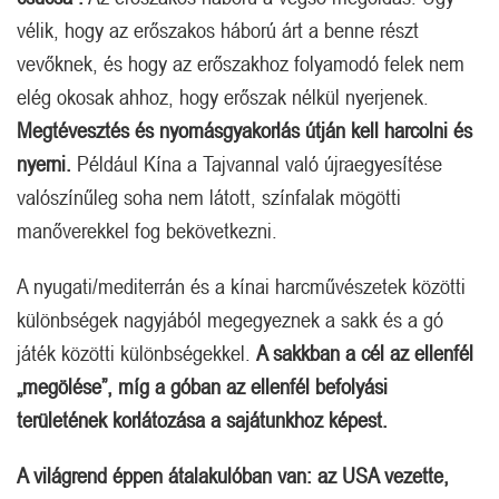
vélik, hogy az erőszakos háború árt a benne részt
vevőknek, és hogy az erőszakhoz folyamodó felek nem
elég okosak ahhoz, hogy erőszak nélkül nyerjenek.
Megtévesztés és nyomásgyakorlás útján kell harcolni és
nyerni.
Például Kína a Tajvannal való újraegyesítése
valószínűleg soha nem látott, színfalak mögötti
manőverekkel fog bekövetkezni.
A nyugati/mediterrán és a kínai harcművészetek közötti
különbségek nagyjából megegyeznek a sakk és a gó
játék közötti különbségekkel.
A sakkban a cél az ellenfél
„megölése”, míg a góban az ellenfél befolyási
területének korlátozása a sajátunkhoz képest.
A világrend éppen átalakulóban van: az USA vezette,