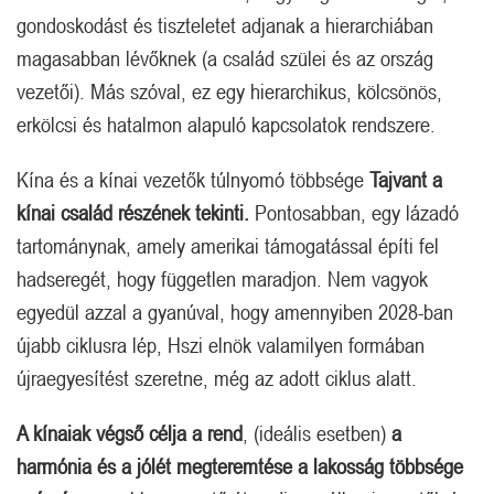
gondoskodást és tiszteletet adjanak a hierarchiában
magasabban lévőknek (a család szülei és az ország
vezetői). Más szóval, ez egy hierarchikus, kölcsönös,
erkölcsi és hatalmon alapuló kapcsolatok rendszere.
Kína és a kínai vezetők túlnyomó többsége
Tajvant a
kínai család részének tekinti.
Pontosabban, egy lázadó
tartománynak, amely amerikai támogatással építi fel
hadseregét, hogy független maradjon. Nem vagyok
egyedül azzal a gyanúval, hogy amennyiben 2028-ban
újabb ciklusra lép, Hszi elnök valamilyen formában
újraegyesítést szeretne, még az adott ciklus alatt.
A kínaiak végső célja a rend
, (ideális esetben)
a
harmónia és a jólét megteremtése a lakosság többsége