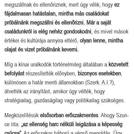
megszállnak és ellenőriznek, mert úgy vélik, hogy
ez
fájdalmasan hatástalan, mintha más családokat
próbálnánk megszállni és ellenőrizni. Már a saját
családunkról is elég nehéz gondoskodni
, és mivel mások
értékei és kultúrája annyira eltérő,
olyan lenne, mintha
olajat és vizet próbálnánk keverni.
Míg a kínai uralkodók történelmileg általában a
közvetett
befolyást
részesítették előnyben,
bizonyos esetekben
,
különösen a határ menti államokban (Szerk: A.I.?),
átvették az irányítást, amikor úgy vélték, hogy
stratégiailag, gazdaságilag vagy politikailag szükséges.
Megközelítésük
elsősorban erőszakmentes
. Ahogy Szun-
ce írta:
„az ellenség harc nélküli leigázása a képesség
csúcsa”.
Az erőszakos háború a végső megoldás. Úgy