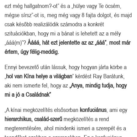
ezt még hallgatnom?-ot” és a „hülye vagy Te öcsém,
mégse sírsz”-ot is, meg még vagy 8 fajta dolgot, és majd
csak később realizálódik számodra a konkrét
szituációkban, hogy mi a bánat is lehetett az a mély
„ááá(m)”?
Áááá, hát ezt jelentette az az „ááá”
,
most már
értem, úgy félig-meddig.
Ennyi bevezető után lássuk, hogy hogyan járta körbe a
„
hol van Kína helye a világban
” kérdést Ray Barátunk,
aki nem ismerte fel, hogy az
„Anya, mindig tudja, hogy
mi a jó a Családnak”
„A kínai megközelítés elsősorban
konfuciánus
, ami egy
hierarchikus, család-szerű
megközelítés a rend
megteremtésére, ahol mindenki ismeri a szerepét és a