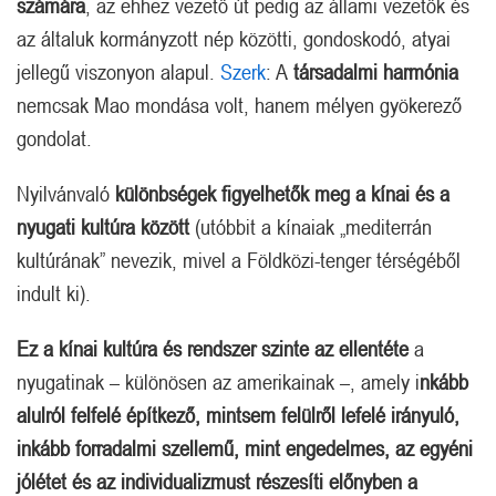
számára
, az ehhez vezető út pedig az állami vezetők és
az általuk kormányzott nép közötti, gondoskodó, atyai
jellegű viszonyon alapul.
Szerk
: A
társadalmi harmónia
nemcsak Mao mondása volt, hanem mélyen gyökerező
gondolat.
Nyilvánvaló
különbségek figyelhetők meg a kínai és a
nyugati kultúra között
(utóbbit a kínaiak „mediterrán
kultúrának” nevezik, mivel a Földközi-tenger térségéből
indult ki).
Ez a kínai kultúra és rendszer szinte az ellentéte
a
nyugatinak – különösen az amerikainak –, amely i
nkább
alulról felfelé építkező, mintsem felülről lefelé irányuló,
inkább forradalmi szellemű, mint engedelmes, az egyéni
jólétet és az individualizmust részesíti előnyben a