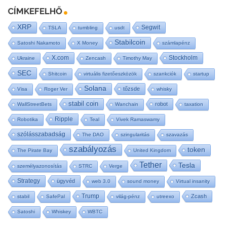
CÍMKEFELHŐ
XRP
Segwit
TSLA
tumbling
usdt
Stabilcoin
Satoshi Nakamoto
X Money
számlapénz
X.com
Stockholm
Ukraine
Zencash
Timothy May
SEC
Shitcoin
virtuális fizetőeszközök
szankciók
startup
Solana
tőzsde
Visa
Roger Ver
whisky
stabil coin
robot
WallStreetBets
Wanchain
taxation
Ripple
Robotika
Teal
Vivek Ramaswamy
szólásszabadság
The DAO
szingularitás
szavazás
szabályozás
token
The Pirate Bay
United Kingdom
Tether
Tesla
személyazonosítás
STRC
Verge
Strategy
ügyvéd
web 3.0
sound money
Virtual insanity
Trump
Zcash
stabil
SafePal
világ-pénz
utreexo
Satoshi
Whiskey
WBTC