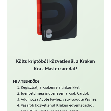
Költs kriptóból közvetlenül a Kraken
Krak Mastercarddal!
MI A TEENDŐD?
Regisztrálj a Krakenre a linkünkkel.
Igényeld meg ingyenesen a Krak Cardot.
Add hozzá Apple Payhez vagy Google Payhez.
Vásárolj közvetlenül Kraken egyenlegedről
akár 400+ kripto- és fiat eszközzel.