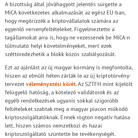
A bizottság által jóváhagyott jelentés sürgette a
MiCA következetes alkalmazását az egész EU-ban,
hogy megőrizzék a kriptovállalatok számára az
egyenlő versenyfeltételeket. Figyelmeztette a
tagállamokat arra is, hogy ne vezessenek be MiCA-n
túlmutató helyi követelményeket, mert ezek
széttöredezhetik a blokk közös szabályozását.
Ezt az ajánlást az új magyar kormány is megfontolta,
hiszen az elmúlt héten zárták le az új kriptotörvény-
tervezet
véleményezési körét
. Az SZTFH mint kijelölt
felügyelő hatóság, a kötelező validátorok és az
egyéb rendelkezések ugyanis sokkal szigorúbb
feltételeket szabtak meg a magyar piacon működő
kriptoszolgáltatóknak. Ennek rögtön negatív hatása
lett, hiszen számos nemzetközi és hazai
kriptoszolgáltató szüntette be tevékenységét.