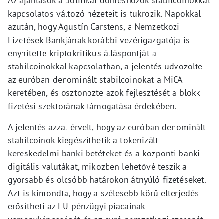
Az ajánlások a politikai döntéshozók stabilcoinokkal
kapcsolatos változó nézeteit is tükrözik. Napokkal
azután, hogy Agustín Carstens, a Nemzetközi
Fizetések Bankjának korábbi vezérigazgatója is
enyhítette kriptokritikus álláspontját a
stabilcoinokkal kapcsolatban, a jelentés üdvözölte
az euróban denominált stabilcoinokat a MiCA
keretében, és ösztönözte azok fejlesztését a blokk
fizetési szektorának támogatása érdekében.
A jelentés azzal érvelt, hogy az euróban denominált
stabilcoinok kiegészíthetik a tokenizált
kereskedelmi banki betéteket és a központi banki
digitális valutákat, miközben lehetővé teszik a
gyorsabb és olcsóbb határokon átnyúló fizetéseket.
Azt is kimondta, hogy a szélesebb körű elterjedés
erősítheti az EU pénzügyi piacainak