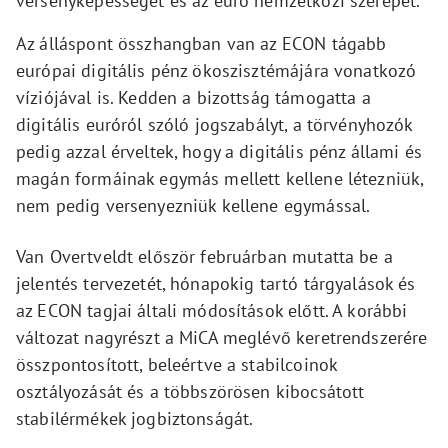
versenyképességét és az euró nemzetközi szerepét.
Az álláspont összhangban van az ECON tágabb
európai digitális pénz ökoszisztémájára vonatkozó
víziójával is. Kedden a bizottság támogatta a
digitális euróról szóló jogszabályt, a törvényhozók
pedig azzal érveltek, hogy a digitális pénz állami és
magán formáinak egymás mellett kellene létezniük,
nem pedig versenyezniük kellene egymással.
Van Overtveldt először februárban mutatta be a
jelentés tervezetét, hónapokig tartó tárgyalások és
az ECON tagjai általi módosítások előtt. A korábbi
változat nagyrészt a MiCA meglévő keretrendszerére
összpontosított, beleértve a stabilcoinok
osztályozását és a többszörösen kibocsátott
stabilérmékek jogbiztonságát.