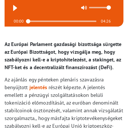
00:00
04:26
Az Európai Parlament gazdasági bizottsága sürgette
az Európai Bizottságot, hogy vizsgálja meg, hogy
szabályozni kell-e a kriptohitelezést, a stakinget, az
NFT-ket és a decentralizált finanszírozást (DeFi).
Az ajánlás egy pénteken plenáris szavazásra
benyújtott
jelentés
részét képezte. A jelentés
emellett a pénzügyi szolgáltatásokon belüli
tokenizáció előmozdítását, az euróban denominált
stabilcoinok ösztönzését, valamint annak vizsgálatát
szorgalmazta,, hogy másfajta kriptotevékenységeket
szabályozni kell-e az Európai Unió kriptoeszköz-