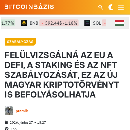
,77%
BNB
592,44$ -1,18%
SOL
73,2$ -0,68%
SZABÁLYOZÁS
FELÜLVIZSGÁLNÁ AZ EU A
DEFI, A STAKING ÉS AZ NFT
SZABÁLYOZÁSÁT, EZ AZ ÚJ
MAGYAR KRIPTOTÖRVÉNYT
IS BEFOLYÁSOLHATJA
premik
2026. június 27.
18:27
133